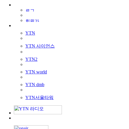
YTN
YTN 사이언스
YTN2
YTN world
YTN dmb
YTN서울타워