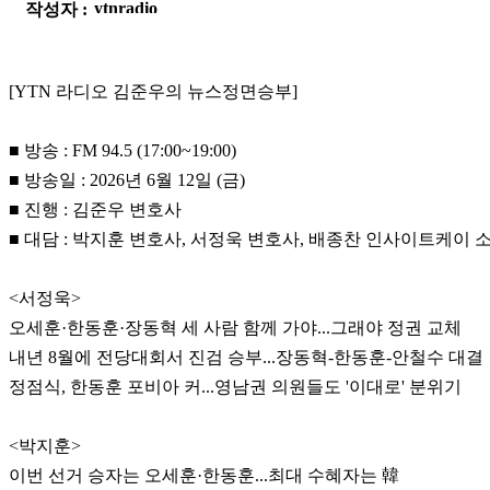
작성자 :
[YTN 라디오 김준우의 뉴스정면승부]
■ 방송 : FM 94.5 (17:00~19:00)
■ 방송일 : 2026년 6월 12일 (금)
■ 진행 : 김준우 변호사
■ 대담 : 박지훈 변호사, 서정욱 변호사, 배종찬 인사이트케이 
<서정욱>
오세훈·한동훈·장동혁 세 사람 함께 가야...그래야 정권 교체
내년 8월에 전당대회서 진검 승부...장동혁-한동훈-안철수 대결
정점식, 한동훈 포비아 커...영남권 의원들도 '이대로' 분위기
<박지훈>
이번 선거 승자는 오세훈·한동훈...최대 수혜자는 韓