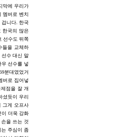
마지막에 우리가
체 멤버로 벤치
 겁니다. 한국
고 한국의 많은
호 선수도 뒤쪽
선수들을 교체하
 선수 대신 말
찬우 선수를 넣
 69분대였었거
 멤버로 집어넣
문제점을 잘 개
씀하셨듯이 우리
데 그게 오프사
것이 더욱 강화
 손을 쓰는 것
기는 주심이 좀