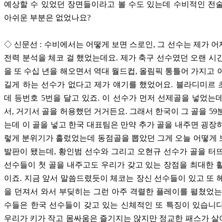
예상할 수 있었던 장면들이라고 볼 수도 있는데 수비적인 전
아쉬운 부분은 없었나요?
◇ 신문선 : 수비에서는 어떻게 보면 스로인, 그 선수는 제가 
전력 분석을 체코 걸 했었는데요. 제가 축구 선수였던 오랜 시
을 또 수십 년을 해오면서 역대 월드컵, 올림픽 통틀어 가지고 
길게 하는 선수가 없다고 제가 얘기를 했었어요. 블라디미르
데 등번호 5번을 달고 있죠. 이 선수가 먼저 선제골을 넣었는
서, 거기서 골을 허용했던 거거든요. 그래서 한국이 그 골을 59
는데 이 골을 넣고 한국 대표팀은 만약 추가 골을 내주면 굉장
렇게 분위기가 흘렀었는데 동점골을 뽑았던 그게 오늘 어떻게
발판이 됐는데, 황인범 선수와 그리고 오현규 선수가 골을 터
선수들이 첫 골을 내주고도 우리가 갖고 있는 장점을 최대한 
이죠. 지금 앞서 말씀드렸듯이 체코는 장신 선수들이 있고 또 
을 던져서 와서 부딪히는 그런 아주 격렬한 플레이를 펼쳤었는
수들은 한국 선수들이 갖고 있는 신체적인 또 특징이 있습니
우리가 키가 작고 몸싸움은 즐기지는 않지만 정교한 패스가 