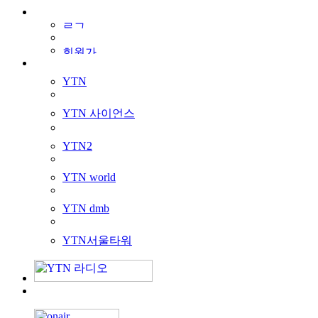
YTN
YTN 사이언스
YTN2
YTN world
YTN dmb
YTN서울타워