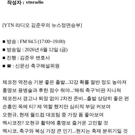
작성자 :
[YTN 라디오 김준우의 뉴스정면승부]
■ 방송 : FM 94.5 (17:00~19:00)
■ 방송일 : 2026년 6월 12일 (금)
■ 진행 : 김준우 변호사
■ ☎ : 신문선 축구해설위원
체코전 역전승 기분 좋은 출발...32강 확률 절반 정도 높아져
홍명보 용병술과 후한 점수 줘야...'해줘 축구'비판 지나쳐
체코전서 경고나 퇴장 없이 2차전 준비...출발 상당히 좋은 편
손흥민 옥에 티? 제 역할 했지만 심리적 부담 커보여
오현규, 현재 월드컵 대표팀 중 가장 폼 좋아보여
멕시코전? 오현규 활약에 홍명보 즐거운 고민할 것
멕시코, 축구와 복싱 가장 큰 인기...현지는 축제 분위기일 것