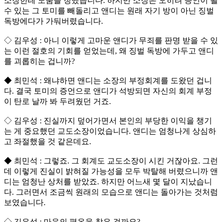
소장한테 도움을 청했습니다. 하지만 소장은 오히려 증인이 될
수 있는 그 토미를 빼돌리고 앤디는 원래 자기 방이 아닌 징벌
독방에다가 가둬버렸습니다.
◇ 김우성 : 아니 이렇게 고마운 앤디가 무죄를 판명 받을 수 있
는 이런 절호의 기회를 얻었는데, 왜 징벌 독방에 가두고 앤디
를 괴롭히는 겁니까?
◆ 최민석 : 왜냐하면 앤디는 소장의 부정회계를 도왔던 겁니
다. 결국 토미의 증언으로 앤디가 석방되면 자신의 회계 부정
이 탄로 날까 봐 두려웠던 거죠.
◇ 김우성 : 진실까지 덮어가면서 본인의 부당한 이익을 챙기
는 게 중요했던 교도소장이었습니다. 앤디는 엄청나게 상심하
고 좌절했을 것 같은데요.
◆ 최민석 : 그렇죠. 그 회계도 교도소장이 시킨 거잖아요. 그런
데 이렇게 진실이 밝혀질 가능성을 모두 박탈해 버렸으니까 앤
디는 엄청난 상처를 받았죠. 하지만 어느새 몇 달이 지났습니
다. 그러면서 조금씩 원래의 모습으로 앤디는 돌아가는 것처럼
보였습니다.
◇ 김우성 : 마음의 평온을 찾은 걸까요?