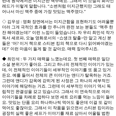
런데 원작에서는 미지근한 맥주예요. 그래서 이 소설의 화자인
레드가 이렇게 말합니다. “소변처럼 미지근했지만 그래도 태
어나서 마신 맥주 중에 가장 맛있는 맥주였다.”
◇ 김우성 : 영화 장면에서는 미지근함을 표현하기도 어려울뿐
더러 그게 극적인 효과를 안 주니까 완전 보는 분들도 ‘맥주 한
잔 해야겠는데?’ 이런 느낌이 들었습니다. 자 우리 최민석 작가
독서 셰르파, 오늘 영화로서의 <쇼생크 탈출>만 알고 계신 분
들은 ‘어? 이거 책으로 스티븐 킹의 책으로 다시 읽어봐야겠는
데?’ 이런 마음이 들게 할 것 같아요. 매력 짚어주시죠.
◆ 최민석 : 두 가지 매력을 느꼈는데요. 첫 번째 매력은 일단
소설 분위기가 좋아요. 그리고 하나의 전체적인 이야기가 있는
데, 이 전체적인 이야기들이 세부적인 이야기를 또 품고 있거
든요. 예를 들어서 전체의 큰 이야기는 앤디가 탈옥하는 거죠.
그런데 앤디가 감옥에 갇히게 된 사정은 그 하나의 세부적인
이야기에 해당하는 거죠. 그런데 이 세부적인 이야기 역시 독
립적인 완결성을 갖고 있습니다. 그래서 이 연속적으로 여러
이야기들을 차례로 접하다 보면 세트 요리를 먹는 느낌이 들어
요. 맛있는 단품 요리 하나하나씩 먹어도 좋은데 이걸 또 같이
먹어도 좋잖아요. 그래서 이 작품을 읽으면서 스티븐 킹이라는
굉장히 실력 좋은 셰프가 이야기를 재료 삼아서 어울릴 법한