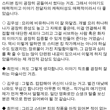
스티븐 킹이 굉장히 공들여서 썼다는 거죠. 그래서 이야기도
매력적이고 이야기 전달자의 캐릭터성도 매력적이라서 다 좋
았습니다.
◇ 김우성 : 요리에 비유하니까 더 잘 와닿죠. 개별 요리 하나하
나가 굉장히 완성도 높고 그 자체로 좋은데, 이걸 연결해서 쭉
접할 때 대단한 셰프다 그리고 그걸 서브하는 사람 혹은 화자
의 이야기도 굉장히 집중할 수 있게 만들어 준다는 거였습니
다. 역시 이렇게 말하면 또 스티븐 킹 작가께서는 아니야 하실
수도 있겠지만, 장르물이 가진 치밀함이랄까, 그 감정과 심리
를 확 줄 수 있는 많이 단련된 내공이 있으셔서 이렇게 하지 않
았을까라는 제 개인적 감상도 있습니다.
◆ 최민석 : 저도 그렇게 생각합니다. 이야기 직조를 굉장히 잘
하는 마술사인 거죠.
◇ 김우성 : 그렇죠. 캄캄해야 귀신이 나오는 거고. 벌건 대낮에
나와도 무섭긴 합니다만 아무튼 이 책은... 작가님의 얘기인데
제가 먼저 뺏어서 말할게요. 일단 영화로만 쇼생크 탈출 보신
분은 책으로 한번 읽어봐야 될 것 같습니다.
◆ 최민석 : 그리고 스티븐 킹의 작품을 아직 읽어본 적이 없는