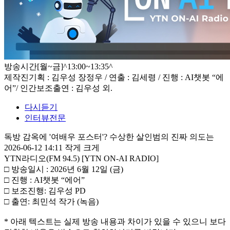
방송시간
[월~금]^13:00~13:35^
제작진
기획 : 김우성 장정우 / 연출 : 김세령 / 진행 : AI챗봇 “에
어”/ 인간보조출연 : 김우성 외.
다시듣기
인터뷰전문
독방 감옥에 '여배우 포스터'? 수상한 살인범의 진짜 의도는
2026-06-12 14:11
작게
크게
YTN라디오(FM 94.5) [YTN ON-AI RADIO]
□ 방송일시 : 2026년 6월 12일 (금)
□ 진행 : AI챗봇 “에어”
□ 보조진행: 김우성 PD
□ 출연: 최민석 작가 (녹음)
* 아래 텍스트는 실제 방송 내용과 차이가 있을 수 있으니 보다