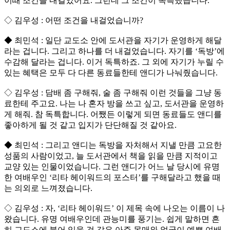
이때 조건을 내걸었어요. 그런데 그 조건이 독특했습니다.
◇ 김우성 : 어떤 조건을 내걸었습니까?
◆ 최민석 : 일단 교도소 안에 도서관을 자기가 운영하게 해달
라는 겁니다. 그리고 하나를 더 내걸었습니다. 자기를 ‘독방’에
수감해 달라는 겁니다. 이거 독특하죠. 그 외에 자기가 누릴 수
있는 혜택은 모두 다 다른 동료들한테 앤디가 나눠줬습니다.
◇ 김우성 : 담배 좀 구해줘, 술 좀 구해줘 이런 것들을 그냥 동
료한테 주고요. 나는 나 혼자 방을 쓰고 싶고, 도서관을 운영하
게 해줘. 참 독특합니다. 어쨌든 이렇게 되면 동료들도 앤디를
좋아하게 될 것 같고 입지가 단단해질 것 같아요.
◆ 최민석 : 그리고 앤디는 독방을 자처해서 지낼 만큼 고요한
성품의 사람이었고, 늘 도서관에서 책을 읽을 만큼 지적이고
교양 있는 인물이었습니다. 그런 앤디가 어느 날 당시에 유명
한 여배우인 ‘리타 헤이워드의 포스터’를 구해달라고 했을 때
는 의외로 느껴졌습니다.
◇ 김우성 : 자, ‘리타 헤이워드’ 이 제목 속에 나오는 이름이 나
왔습니다. 유명 여배우인데 관능미를 풍기는. 쉽게 말하면 흔
히 교도소에 붙어 있을 것 같은 아주 몸매와 얼굴이 예쁜 여배