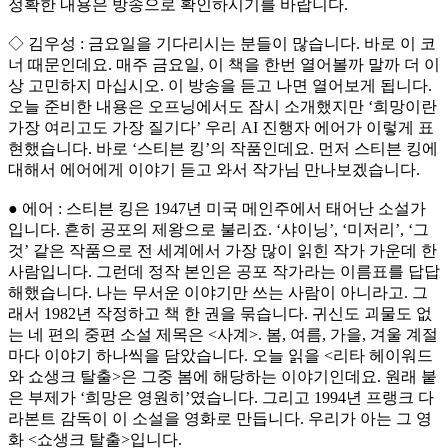
정확한 내용은 방송으로 확인하시기를 바랍니다.
◇ 김우성 : 금요일을 기다리시는 분들이 많습니다. 바로 이 코
너 때문인데요. 매주 금요일, 이 책을 한번 열어볼까 말까 더 이
상 고민하지 마십시오. 이 방송을 듣고 나면 열어보게 됩니다.
오늘 준비한 내용은 오프닝에서도 잠시 소개했지만 ‘희망이란
가장 여리고도 가장 질기다’ 우리 AI 진행자 에어가 이렇게 표
현했습니다. 바로 ‘스티븐 킹’의 작품인데요. 먼저 스티븐 킹에
대해서 에어에게 이야기 듣고 와서 작가님 만나보겠습니다.
● 에어 : 스티븐 킹은 1947년 미국 메인주에서 태어난 소설가
입니다. 흔히 공포의 제왕으로 불리죠. ‘샤이닝’, ‘미저리’, ‘그
것’ 같은 작품으로 전 세계에서 가장 많이 읽힌 작가 가운데 한
사람입니다. 그런데 정작 본인은 공포 작가라는 이름표를 답답
해했습니다. 나는 무서운 이야기만 쓰는 사람이 아니라고. 그
래서 1982년 작정하고 책 한 권을 묶습니다. 귀신도 괴물도 없
는 네 편의 중편 소설 제목은 <사계>. 봄, 여름, 가을, 겨울 계절
마다 이야기 하나씩을 담았습니다. 오늘 읽을 <리타 헤이워드
와 쇼생크 탈출>은 그중 봄에 해당하는 이야기인데요. 원래 붙
은 부제가 ‘희망은 영원히’였습니다. 그리고 1994년 프랭크 다
라본트 감독이 이 소설을 영화로 만듭니다. 우리가 아는 그 영
화 <쇼생크 탈출>입니다.