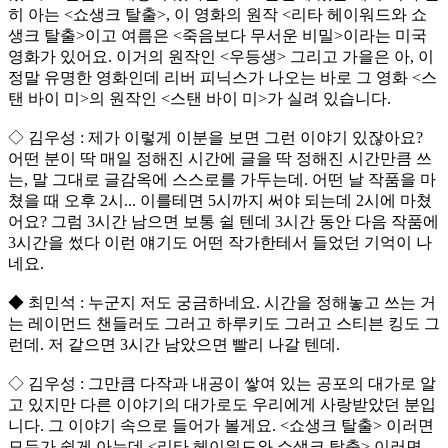
히 아는 <쇼생크 탈출>, 이 영화의 원작 <리타 헤이워드와 쇼
생크 탈출>이고 여름은 <죽음보다 무서운 비밀>이라는 미국
영화가 있어요. 이거의 원작인 <우등생> 그리고 가을은 아, 이
정말 유명한 영화인데 리버 피닉스가 나오는 바로 그 영화 <스
탠 바이 미>의 원작인 <스탠 바이 미>가 실려 있습니다.
◇ 김우성 : 제가 이렇게 이분을 보면 그런 이야기 있잖아요?
어떤 분이 딱 매일 정해진 시간에 글을 딱 정해진 시간만큼 쓰
는, 말 그대로 글감옥에 스스로를 가두는데. 어떤 날 작품을 마
쳤을 때 오후 2시... 이를테면 5시까지 써야 되는데 2시에 마쳤
어요? 그럼 3시간 남으면 보통 쉴 텐데 3시간 동안 다음 작품에
3시간을 썼다 이런 얘기도 어떤 작가한테서 들었던 기억이 나
네요.
◆ 최민석 : 누군지 저도 궁금하네요. 시간을 정해놓고 쓰는 거
는 레이먼드 챈들러도 그러고 하루키도 그러고 스티븐 킹도 그
런데. 저 같으면 3시간 남았으면 빨리 나갈 텐데.
◇ 김우성 : 그만큼 다작과 내공이 쌓여 있는 공포의 대가로 알
고 있지만 다른 이야기의 대가로도 우리에게 사랑받았던 분입
니다. 그 이야기 속으로 들어가 볼게요. <쇼생크 탈출> 이러면
모두가 쉽게 아는데 <리타 헤이워드와 쇼생크 탈출> 이러면