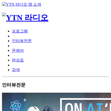
프로그램
인터뷰전문
온에어
편성표
검색
인터뷰전문