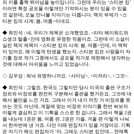
의 키를 훌쩍 뛰어넘을 높이입니다. 그런데 우리는 ‘스티븐 킹’
이러면 특정 공포물 이렇게만 기억하시는 분이 있을 수 있을
것 같은데, 오늘 만나볼 이야기는 다릅니다. 책의 부제가 <스
티븐 킹의 사계: 봄, 여름>이네요.
◆ 최민석 : 네, 우리가 제목은 소개했었죠. <리타 헤이워드와
쇼생크 탈출>인데 영화로 유명한 작품이죠. 그런데 이 소설이
실린 책의 제목이 <스티븐 킹의 사계: 봄, 여름>인데, 이 맥락
이 있어요. 왜 이렇게 탄생을 했는지. 스티븐 킹은 사람들이 자
기를 장르 작가 그중에서도 공포물 작가로 제한해서 생각하는
것에 대해서 아쉬움을 느끼고 있었습니다.
◇ 김우성 : 워낙 유명하니까요. <샤이닝>, <미저리>, <그것>.
◆ 최민석 : 그렇죠. 한국도 그렇지만 당시 미국의 출판 구조가
장르와 비장르를 완전히 구분해서 출판을 했거든요. 그것에 대
해서 불만을 느낀 거죠. 그래서 이거 내가 까짓 거 비장르를 못
쓰는 것도 아닌데, 계절에 맞는 비장르 이야기를 한번 써보자
이렇게 결심하고 이 기획을 스스로 한 겁니다. 그래서 책을 2권
을 내는데 1권은 봄, 여름 편, 2권은 가을, 겨울 편 이렇게 나눠
서 한꺼번에 낸 거죠. 다만 이때 편집자가 있을 거잖아요. 기획
은 자기가 해도 편집자가 ‘아, 그래도 스티븐 킹인데... 전매특