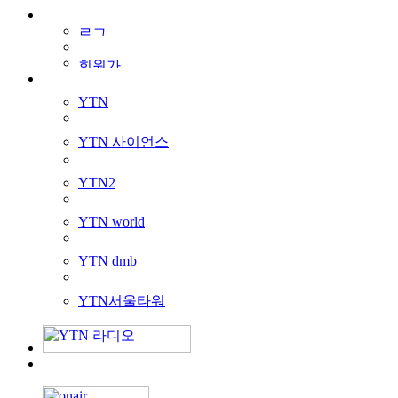
YTN
YTN 사이언스
YTN2
YTN world
YTN dmb
YTN서울타워