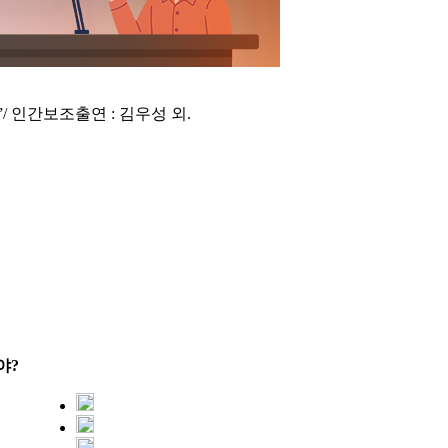
어”/ 인간보조출연 : 김우성 외.
야?