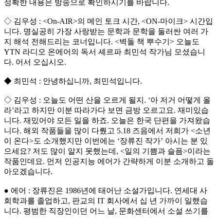
정확한 내용은 방송으로 확인하시기를 바랍니다.
◇ 김우성 : <On-AIR>의 메인 토크 시간, <ON-마이크> 시간입
니다. 명실공히 가장 사랑받는 문학과 문학을 둘러싼 여러 가
지 해석 전해드리는 코너입니다. <벽돌 책 뿌수기> 오늘도
YTN 라디오 온에어의 독서 셰르파 최민석 작가님 모셨습니
다. 어서 오십시오.
◆ 최민석 : 안녕하십니까, 최민석입니다.
◇ 김우성 : 오늘도 어떤 산을 오르게 될지. ‘아 저거 어떻게 올
라’라고 하지만 이분 따라가다 보면 금방 오르고요. 재미있습
니다. 재밌어야 모든 일을 하죠. 오늘은 한국 단편을 가져왔습
니다. 해외 작품들을 많이 다뤘고 5.18 즈음에서 저희가 <소년
이 온다>도 소개했지만 이번에는 ‘장류진 작가’ 아시는 분 있
으세요? 저도 많이 알지 못했는데, <일의 기쁨과 슬픔>이라는
작품인데요. 먼저 인공지능 에어가 간략하게 이분 소개하고 돌
아오겠습니다.
● 에어 : 장류진은 1986년에 태어난 소설가입니다. 연세대 사
회학과를 졸업하고, 판교의 IT 회사에서 십 년 가까이 일했습
니다. 평범한 직장인이던 어느 날, 문화센터에서 소설 쓰기를