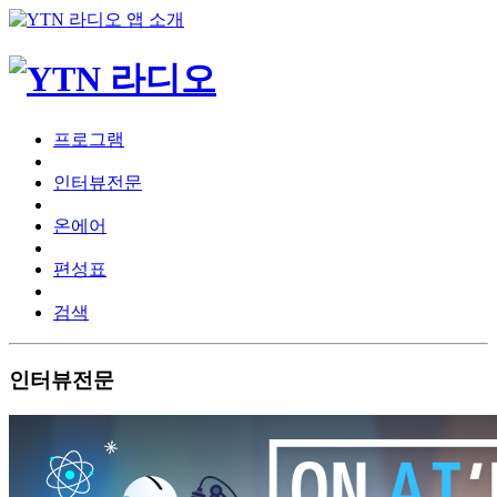
프로그램
인터뷰전문
온에어
편성표
검색
인터뷰전문