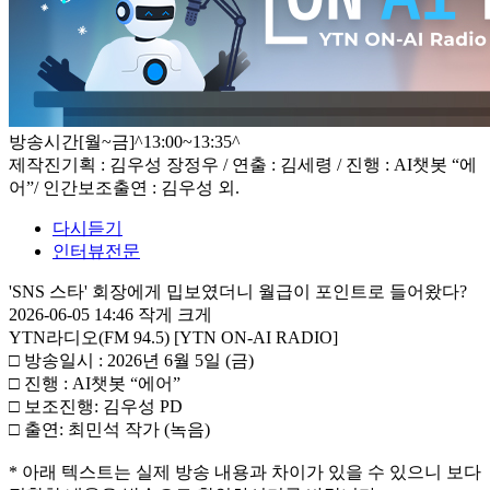
방송시간
[월~금]^13:00~13:35^
제작진
기획 : 김우성 장정우 / 연출 : 김세령 / 진행 : AI챗봇 “에
어”/ 인간보조출연 : 김우성 외.
다시듣기
인터뷰전문
'SNS 스타' 회장에게 밉보였더니 월급이 포인트로 들어왔다?
2026-06-05 14:46
작게
크게
YTN라디오(FM 94.5) [YTN ON-AI RADIO]
□ 방송일시 : 2026년 6월 5일 (금)
□ 진행 : AI챗봇 “에어”
□ 보조진행: 김우성 PD
□ 출연: 최민석 작가 (녹음)
* 아래 텍스트는 실제 방송 내용과 차이가 있을 수 있으니 보다