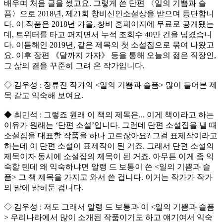
배우며 처음 글을 썼고요. 그렇게 쓴 단편 〈일의 기쁨과 슬
픔〉으로 2018년, 제21회 창비신인소설상을 받으며 등단합니
다. 이 작품은 2018년 가을, 창비 홈페이지에 무료로 공개됐는
데, 트위터를 타고 퍼지면서 누적 조회수 40만 건을 넘겼습니
다. 이듬해인 2019년, 같은 제목의 첫 소설집으로 묶여 나왔고
요. 이후 장편 《달까지 가자》 등을 통해 오늘의 젊은 직장인,
그 삶의 결을 꾸준히 그려 온 작가입니다.
◇ 김우성 : 장류진 작가의 <일의 기쁨과 슬픔> 많이 들어본 제
목 같고 익숙해 보여요.
◆ 최민석 : 그렇죠 원래 이 책의 제목은... 이게 책이라고 하는
이유가 원래는 ‘단편 소설’입니다. 그런데 단편 소설집을 낼 때
소설집을 대표할 작품을 하나 고르잖아요? 그걸 표제작이라고
하는데 이 단편 소설이 표제작이 된 거죠. 그래서 단편 소설의
제목이자 동시에 소설집의 제목이 된 거죠. 아무튼 이게 좀 익
숙할 텐데 왜 익숙하냐면 알랭 드 보통이 쓴 <일의 기쁨과 슬
픔> 그 책 제목을 가지고 와서 쓴 겁니다. 이거는 작가가 작가
의 말에 밝혀둔 겁니다.
◇ 김우성 : 저도 그래서 알랭 드 보통과 이 <일의 기쁨과 슬픔
> 우리나라에서 많이 소개된 작품이기도 하고 얘기여서 익숙