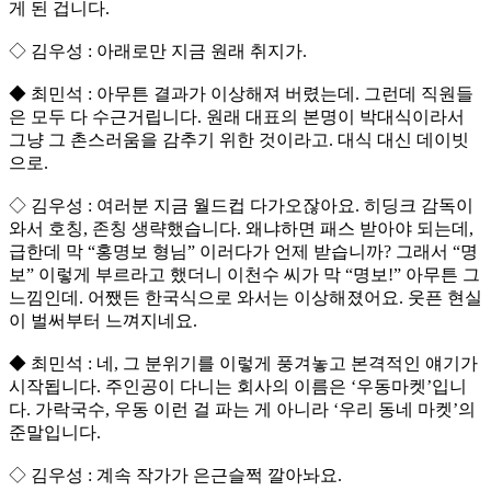
게 된 겁니다.
◇ 김우성 : 아래로만 지금 원래 취지가.
◆ 최민석 : 아무튼 결과가 이상해져 버렸는데. 그런데 직원들
은 모두 다 수근거립니다. 원래 대표의 본명이 박대식이라서
그냥 그 촌스러움을 감추기 위한 것이라고. 대식 대신 데이빗
으로.
◇ 김우성 : 여러분 지금 월드컵 다가오잖아요. 히딩크 감독이
와서 호칭, 존칭 생략했습니다. 왜냐하면 패스 받아야 되는데,
급한데 막 “홍명보 형님” 이러다가 언제 받습니까? 그래서 “명
보” 이렇게 부르라고 했더니 이천수 씨가 막 “명보!” 아무튼 그
느낌인데. 어쨌든 한국식으로 와서는 이상해졌어요. 웃픈 현실
이 벌써부터 느껴지네요.
◆ 최민석 : 네, 그 분위기를 이렇게 풍겨놓고 본격적인 얘기가
시작됩니다. 주인공이 다니는 회사의 이름은 ‘우동마켓’입니
다. 가락국수, 우동 이런 걸 파는 게 아니라 ‘우리 동네 마켓’의
준말입니다.
◇ 김우성 : 계속 작가가 은근슬쩍 깔아놔요.