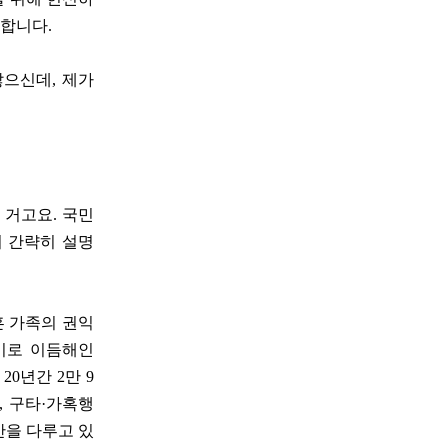
각합니다.
않으신데, 제가
 거고요. 국민
거 간략히 설명
보훈 가족의 권익
계기로 이듬해인
20년간 2만 9
, 구타·가혹행
안을 다루고 있