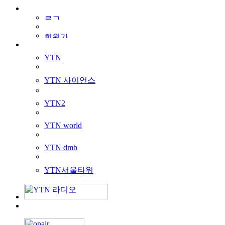
YTN
YTN 사이언스
YTN2
YTN world
YTN dmb
YTN서울타워