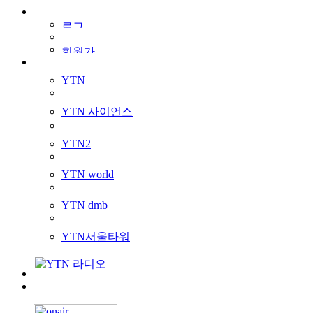
YTN
YTN 사이언스
YTN2
YTN world
YTN dmb
YTN서울타워