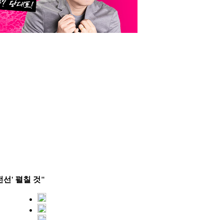
선' 펼칠 것"