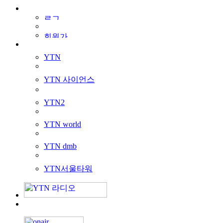
YTN
YTN 사이언스
YTN2
YTN world
YTN dmb
YTN서울타워