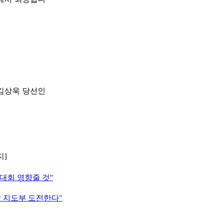
 김상욱 당선인
지]
당대회 영향줄 것"
당 지도부 도전한다"