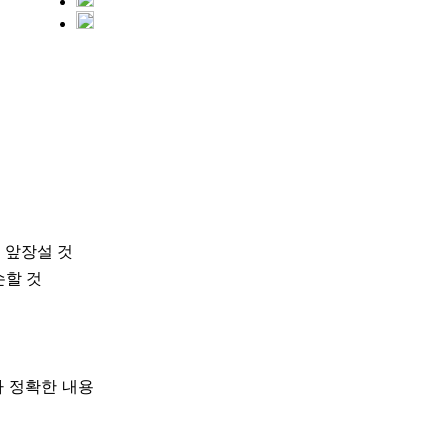
 앞장설 것
손할 것
다 정확한 내용