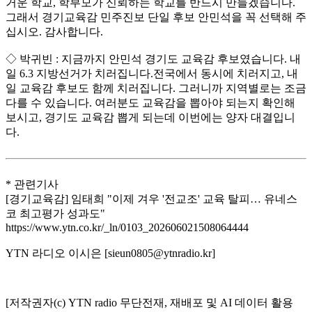
거운 학교, 학부모가 신뢰하는 학교를 반드시 만들겠습니다.
그래서 경기교육감 민주진보 단일 후보 안민석을 꼭 선택해 주
십시오. 감사합니다.
◇ 박귀빈 : 지금까지 안민석 경기도 교육감 후보였습니다. 내
일 6.3 지방선거가 치러집니다.전국에서 동시에 치러지고, 내
일 교육감 후보도 함께 치러집니다. 그러니까 지역별로는 조금
다를 수 있습니다. 여러분도 교육감을 뽑아야 되는지 확인해
보시고, 경기도 교육감 뽑게 되는데 이번에는 양자 대결입니
다.
* 관련기사
[경기교육감] 임태희 "이제 겨우 '전교조' 교육 탈피… 유네스
코 최고평가 성과도"
https://www.ytn.co.kr/_ln/0103_202606021508064444
YTN 라디오 이시은 [sieun0805@ytnradio.kr]
[저작권자(c) YTN radio 무단전재, 재배포 및 AI 데이터 활용