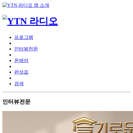
프로그램
인터뷰전문
온에어
편성표
검색
인터뷰전문