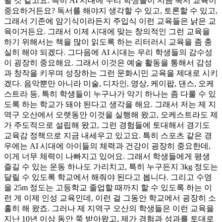
될 것 같고요. 특히 AI 시대에 우리 학생들이 지금 독서 교육이
중요하거든요? 독서를 해야지 생각할 수 있고, 토론할 수 있고,
그래서 기존에 암기식이라든지 주입식 이런 교육들은 낡은 교
육이거든요. 그래서 이제 시대에 맞는 창의적인 그런 교육을
하기 위해서는 책을 많이 읽도록 하는 리터러시 교육을 좀 충
실히 해야 되겠다. 그다음에 AI 시대는 우리 학생들의 감수성
이 굉장히 중요해요. 그래서 이것은 예술 활동을 통해서 감성
과 창작을 키우며 성장하는 그런 문화시민 교육을 제대로 시키
겠다. 음악뿐만 아니라 미술, 디자인, 영상, 케이팝, 댄스, 오케
스트라 등. 특히 학생들이 누구나가 악기 하나는 좀 다룰 수 있
도록 하는 학교가 돼야 된다고 생각을 해요. 그래서 저는 제 지
역구 오산에서 오랫동안 이것을 실행해 왔고, 오케스트라도 제
가 주도적으로 설립해 왔고, 그런 경험들에 토대해서 경기도
교육감 정책으로 지금 내세우고 있고요. 특히 스포츠 같은 경
우에는 AI 시대에 아이들의 체력과 건강이 굉장히 중요한데,
이게 너무 체력이 나빠지고 있어요. 그래서 학생들에게 평생
즐길 수 있는 운동 하나도 가리치고, 특히 누구든지 3kg 정도는
달릴 수 있도록 학교에서 해줘야 된다고 봅니다. 그리고 수영
을 25m 정도는 고등학교 졸업할 때까지 할 수 있도록 하는 이
런 게 이제 인성 교육인데, 이런 걸 그동안 학교에서 굉장히 소
홀히 해 왔죠. 그러나 제 지역구 오산의 학생들은 이런 교육을
지난 10년 이상 동안 쭉 받아왔고, 제가 경험과 성과를 토대로