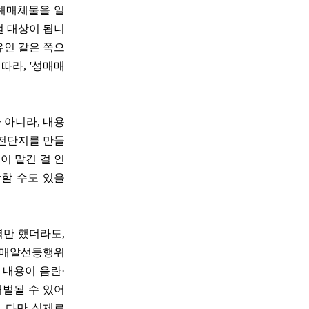
해매체물을 일
벌 대상이 됩니
유인 같은 쪽으
따라, '성매매
 아니라, 내용
 전단지를 만들
이 맡긴 걸 인
장할 수도 있을
력만 했더라도,
성매매알선등행위
 내용이 음란·
처벌될 수 있어
. 다만 실제로