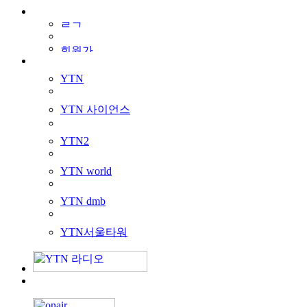
YTN
YTN 사이언스
YTN2
YTN world
YTN dmb
YTN서울타워