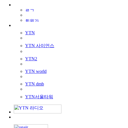
YTN
YTN 사이언스
YTN2
YTN world
YTN dmb
YTN서울타워