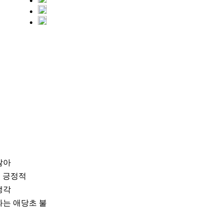
않아
히 긍정적
생각
일화는 애당초 불