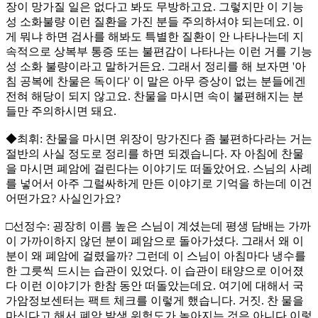
장이 망가질 일은 없다고 봐도 무방하고요. 그렇지만 이 기능
성 소화불량 이런 질환을 가진 분들 주의하셔야 되는데요. 이
게 뭐냐 하면 검사를 해봐도 특별한 질환이 안 나타나는데 지
속적으로 상복부 통증 또는 불편감이 나타나는 이런 거를 기능
성 소화 불량이라고 말하거든요. 그래서 정리를 해 보자면 '아
침 공복에 찬물은 독이다' 이 말은 아무 증상이 없는 분들에겐
전혀 해당이 되지 않고요. 찬물을 마시면 속이 불편해지는 분
들만 주의하시면 돼요.
◆최휘: 찬물을 마시면 위장이 망가진다 좀 불편하다라는 거는
절반의 사실 정도로 정리를 하면 되겠습니다. 자 아침에 찬물
을 마시면 폐암에 걸린다는 이야기도 떠돌았어요. 스님의 사례
를 넣어서 아주 그럴싸하게 만든 이야기로 기억을 하는데 이건
어떤가요? 사실인가요?
□선정수: 굉장히 이름 높은 스님이 계셨는데 평생 담배는 가까
이 가까이하지 않던 분이 폐암으로 돌아가셨다. 그래서 왜 이
분이 왜 폐암에 걸렸을까? 그런데 이 스님이 아침마다 냉수를
한 그릇씩 드시는 습관이 있었다. 이 습관이 태양으로 이어졌
다 이런 이야기가 한참 동안 떠돌았는데요. 여기에 대해서 국
가암정보센터는 팩트 체크를 이렇게 했습니다. 거짓. 찬 물을
마신다고 해서 폐암 발생 위험도가 높아지는 것은 아니다 이렇