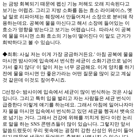
는 금방 회복되기 때문에 펩신 기능 저해도 오래 지속된다고
보기는 어렵죠. 그리고 지방 소화를 돕는 효소 라이페이스, 옛
날 말로 리파아제는 췌장에서 만들어져서 소장으로 분비돼 작
용하는데요. 공복에 물을 마신다고 해서 소장에 들어있는 이
효소가 영향을 받는다고 보기는 어렵습니다. 따라서 이 공복
에 물을 마시면 소화 효소의 기능이 떨어진다 이 말도 근거가
희박하다고 볼 수 있습니다.
◆최휘: 사실 저는 이게 가장 궁금하거든요.' 아침 공복에 물을
마시면 밤사이에 입속에서 번식한 세균이 소화기관으로 넘어
가서 좋지 않다' 이 말이 저는 너무 궁금해요. 이게 양치를 하기
전에 물을 마시면 안 좋은가라는 어떤 질문을 많이 갖고 계실
것 같은데 이것도 짚어주시죠.
□선정수: 밤사이에 입속에서 세균이 많이 번식하는 것은 사실
입니다. 그리고 특히 입을 벌리고 자는 사람들은 세균 번식이
급증한다 이렇게 얘기를 하는데요. 그래서 아침에 일어나자마
자 물을 마시면 입속에서 번식하고 있던 세균을 헹궈서 뱃속으
로 넘기는 거다. 그래서 건강에 위해를 끼치게 된다 이런 논리
로 말을 하는 SNS 콘텐츠들이 많이 있습니다. 그렇지만 앞서
말씀드렸듯이 우리 윗속에는 굉장히 강한 산성인 위산이 들어
있기 때문에 세균이 들어와도 충분히 사멸시킬 수 있습니다.