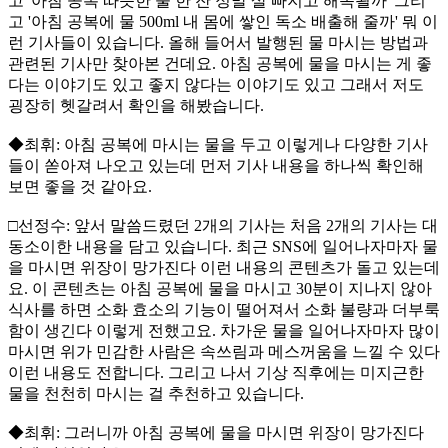
고 '아침 공복 따뜻한 물 한 잔 정말 살 빠지고 해독될까' 그리
고 '아침 공복에 물 500ml 내 몸에 쌓인 독소 배출해 줄까' 뭐 이
런 기사들이 있습니다. 올해 들어서 발행된 물 마시는 방법과
관련된 기사만 찾아본 건데요. 아침 공복에 물을 마시는 게 좋
다는 이야기도 있고 좋지 않다는 이야기도 있고 그래서 저도
굉장히 헷갈려서 확인을 해봤습니다.
◆최휘: 아침 공복에 마시는 물을 두고 이렇게나 다양한 기사
들이 쏟아져 나오고 있는데 먼저 기사 내용을 하나씩 확인해
보면 좋을 것 같아요.
□선정수: 앞서 말씀드렸던 2개의 기사는 처음 2개의 기사는 대
동소이한 내용을 담고 있습니다. 최근 SNS에 일어나자마자 물
을 마시면 위장이 망가진다 이런 내용의 콘텐츠가 돌고 있는데
요. 이 콘텐츠는 아침 공복에 물을 마시고 30분이 지나지 않아
식사를 하면 소화 효소의 기능이 떨어져서 소화 불량과 더부룩
함이 생긴다 이렇게 전했고요. 차가운 물을 일어나자마자 많이
마시면 위가 민감한 사람은 속쓰림과 메스꺼움을 느낄 수 있다
이런 내용도 전합니다. 그리고 나서 기상 직후에는 미지근한
물을 천천히 마시는 걸 추천하고 있습니다.
◆최휘: 그러니까 아침 공복에 물을 마시면 위장이 망가진다