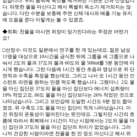
없습니다. 우리 몸속에 독소를 제거하는 기관은 간과 신장입니
다. 따뜻한 물을 마신다고 해서 특별히 독소가 제거되지는 않
습니다. 다만 수분을 보충해 주면 신체 대사와 배출 기능 유지
에 도움을 준다 이렇게는 볼 수 있겠죠.
◆최휘: 찬물을 마시면 위장이 망가진다라는 주장은 어떤가
요?
□선정수: 이것도 일본에서 연구를 한 게 있는데요. 젊은 남성
11명을 대상으로 10시간을 금식한 뒤에 그룹을 세 그룹으로 나
눠서 2도의 물과 37도의 물과 60도의 물 500ml를 5분 동안에 마
시게 했습니다. 그런 다음에 1시간 동안 초음파 영상으로 위 단
면적과 수축을 측정을 했는데요. 그리고 나서 또 1시간 동안 인
스턴트 라면을 원하는 만큼 먹도록 했습니다. 그랬더니 2도 물
을 마신 집단은 37도의 물을 마신 집단보다 에너지 섭취량이
19% 적었고요. 60도 물을 마신 집단보다는 26% 적었던 것으로
나타났습니다. 그리고 포만감에 도달한 시간도 6분 정도 짧아
졌죠. 위 수축도 2도 물을 마신 집단이 적게 나타났습니다. 이
건 위장의 운동성이 떨어진다는 뜻인데요. 그렇지만 시간의 흐
름에 따라서 회복돼서 1시간이 지난 시점에서는 2도의 물을 마
신 집단과 37도의 물을 마신 집단의 차이가 없었습니다. 그러
니까 건강한 사람이라면 찬물을 한 잔 정도 마신다고 해서 위