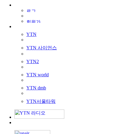
YTN
YTN 사이언스
YTN2
YTN world
YTN dmb
YTN서울타워