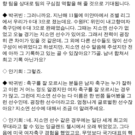
향 팀을 상대로 팀의 구심점 역할을 해 줄 것으로 기대됩니다.
◆ 박귀빈 : 그러니까요. 지난해 11월에 미얀마에서 조별 리그
에서 우리가 0 대 3으로 졌는데요. 수원FC 위민이 내고향여자
축구단에 0 대 3으로 완패였습니다. 그때는 지소연 선수가 없
었고 오늘 경기는 지소연 선수가 있어요. 그래서 전력이 굉장
히 큰 차이가 있을 것 같은데, 그 외에 다른 선수들도 많이 선수
구성이 바뀌었다고 하셨지만, 지소연 선수 말씀해 주셨지만 전
에 아까 그 기록하고 있는 골 수 있잖아요? 75골. 남녀 합쳐서
최고 기록 아닌가요?
◇ 안기희 : 그렇죠.
◆ 박귀빈 : 축구를 잘 모르시는 분들은 남자 축구는 누가 잘하
고 이런 거 어느 정도 알겠지만 여자 축구를 잘 모르시는 경우
가 많고, 그런데 지소연 선수는 다 이름은 한 번쯤 들어봤을 그
런 선수인데. 굉장한 선수더라고요. 엄청나게 글로벌한 선수잖
아요? 지소연 선수에 대해서 조금 더 알려주세요.
◇ 안기희 : 네. 지소연 선수 같은 경우에는 일단 세계 최고의
무대라고 할 수 있는 잉글랜드 첼시에서 오래 뛰었었고, 그다
음에 미국 여자축구 경험을 했었고요. 무엇보다 국가대표의 핵