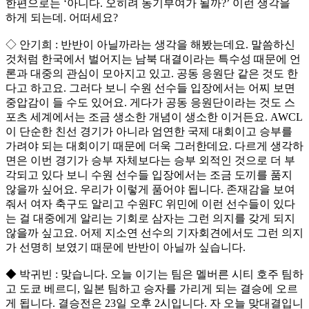
한편으로는 ‘아니다. 오히려 동기부여가 될까?’ 이런 생각을
하게 되는데. 어떠세요?
◇ 안기희 : 반반이 아닐까라는 생각을 해봤는데요. 말씀하신
것처럼 한국에서 벌어지는 남북 대결이라는 특수성 때문에 언
론과 대중의 관심이 모아지고 있고. 공동 응원단 같은 것도 한
다고 하고요. 그러다 보니 수원 선수들 입장에서는 어찌 보면
중압감이 들 수도 있어요. 게다가 공동 응원단이라는 것도 스
포츠 세계에서는 조금 생소한 개념이 생소한 이거든요. AWCL
이 단순한 친선 경기가 아니라 엄연한 국제 대회이고 승부를
가려야 되는 대회이기 때문에 더욱 그러한데요. 다르게 생각하
면은 이번 경기가 승부 자체보다는 승부 외적인 것으로 더 부
각되고 있다 보니 수원 선수들 입장에서는 조금 도끼를 품지
않을까 싶어요. 우리가 이렇게 품어야 됩니다. 존재감을 보여
줘서 여자 축구도 알리고 수원FC 위민에 이런 선수들이 있다
는 걸 대중에게 알리는 기회로 삼자는 그런 의지를 갖게 되지
않을까 싶고요. 어제 지소연 선수의 기자회견에서도 그런 의지
가 선명히 보였기 때문에 반반이 아닐까 싶습니다.
◆ 박귀빈 : 맞습니다. 오늘 이기는 팀은 멜버른 시티 호주 팀하
고 도쿄 베르디, 일본 팀하고 승자를 가리게 되는 결승에 오르
게 됩니다. 결승전은 23일 오후 2시입니다. 자 오늘 맞대결입니