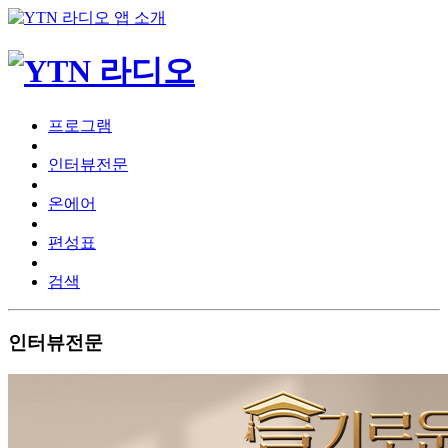
프로그램
인터뷰전문
온에어
편성표
검색
인터뷰전문