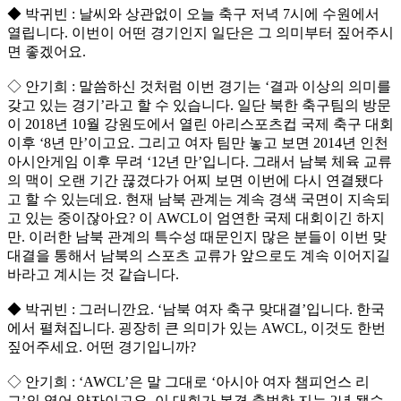
◆ 박귀빈 : 날씨와 상관없이 오늘 축구 저녁 7시에 수원에서
열립니다. 이번이 어떤 경기인지 일단은 그 의미부터 짚어주시
면 좋겠어요.
◇ 안기희 : 말씀하신 것처럼 이번 경기는 ‘결과 이상의 의미를
갖고 있는 경기’라고 할 수 있습니다. 일단 북한 축구팀의 방문
이 2018년 10월 강원도에서 열린 아리스포츠컵 국제 축구 대회
이후 ‘8년 만’이고요. 그리고 여자 팀만 놓고 보면 2014년 인천
아시안게임 이후 무려 ‘12년 만’입니다. 그래서 남북 체육 교류
의 맥이 오랜 기간 끊겼다가 어찌 보면 이번에 다시 연결됐다
고 할 수 있는데요. 현재 남북 관계는 계속 경색 국면이 지속되
고 있는 중이잖아요? 이 AWCL이 엄연한 국제 대회이긴 하지
만. 이러한 남북 관계의 특수성 때문인지 많은 분들이 이번 맞
대결을 통해서 남북의 스포츠 교류가 앞으로도 계속 이어지길
바라고 계시는 것 같습니다.
◆ 박귀빈 : 그러니깐요. ‘남북 여자 축구 맞대결’입니다. 한국
에서 펼쳐집니다. 굉장히 큰 의미가 있는 AWCL, 이것도 한번
짚어주세요. 어떤 경기입니까?
◇ 안기희 : ‘AWCL’은 말 그대로 ‘아시아 여자 챔피언스 리
그’의 영어 약자이고요. 이 대회가 본격 출범한 지는 2년 됐습