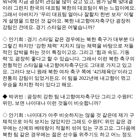
워낙에 지금 굉장히 관심을 많이 갖고 있고, 뭔가 남북 맞대결
이라 그런지 한국의 대표팀 북한의 대표팀이 뛰는 느낌이에요.
그래서 아버지가 ‘우리 대표팀 얼마나 잘할지 한번 보자’ 이렇
게 설명을 드렸던 것 같아요. 북한 내고향여자축구단 굉장히
강팀인 건데요. 경기 스타일은 어떻습니까?
◇ 안기희 : 경기 스타일 같은 경우에는 북한 축구가 대부분 다
그렇긴 하지만 ‘강한 체력’ 지치지 않는 체력을 바탕으로 저돌
적인 압박을 하는 것이 특징이고요. 그리고 ‘힘과 속도, 기동
력’도 굉장히 좋다고 할 수 있습니다. 그래서 이런 북한 축구의
전형적인 스타일을 내고향여자축구단도 그대로 가지고 있고
요. 그러다 보니 원래 북한 여자 축구 쪽에 ‘425체육단’이라고
전통의 강팀이 있었거든요. 이 팀을 2022년에 내고향이 꺾고
우승을 차지한 적이 있다고 해요.
◆ 박귀빈 : 굉장히 강한 팀 내고향여자축구단 그리고 수원FC
위민, 보면 나이대나 이런 것들이 비슷합니까?
◇ 안기희 : 나이대가 아주 비슷하지는 않을 것 같은데 제가 구
체적으로 아직 보지는 않았지만 그래도 수원FC 위민 같은 경
우에는 신예와 베테랑이 적절히 섞여 있는 구조고요. 그다음에
북한 팀 같은 경우에는 젊은 선수들 위주기도 하고 어느 정도