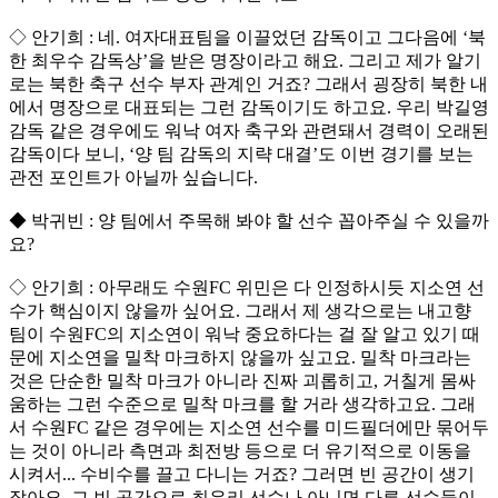
◇ 안기희 : 네. 여자대표팀을 이끌었던 감독이고 그다음에 ‘북
한 최우수 감독상’을 받은 명장이라고 해요. 그리고 제가 알기
로는 북한 축구 선수 부자 관계인 거죠? 그래서 굉장히 북한 내
에서 명장으로 대표되는 그런 감독이기도 하고요. 우리 박길영
감독 같은 경우에도 워낙 여자 축구와 관련돼서 경력이 오래된
감독이다 보니, ‘양 팀 감독의 지략 대결’도 이번 경기를 보는
관전 포인트가 아닐까 싶습니다.
◆ 박귀빈 : 양 팀에서 주목해 봐야 할 선수 꼽아주실 수 있을까
요?
◇ 안기희 : 아무래도 수원FC 위민은 다 인정하시듯 지소연 선
수가 핵심이지 않을까 싶어요. 그래서 제 생각으로는 내고향
팀이 수원FC의 지소연이 워낙 중요하다는 걸 잘 알고 있기 때
문에 지소연을 밀착 마크하지 않을까 싶고요. 밀착 마크라는
것은 단순한 밀착 마크가 아니라 진짜 괴롭히고, 거칠게 몸싸
움하는 그런 수준으로 밀착 마크를 할 거라 생각하고요. 그래
서 수원FC 같은 경우에는 지소연 선수를 미드필더에만 묶어두
는 것이 아니라 측면과 최전방 등으로 더 유기적으로 이동을
시켜서... 수비수를 끌고 다니는 거죠? 그러면 빈 공간이 생기
잖아요. 그 빈 공간으로 최유리 선수나 아니면 다른 선수들이