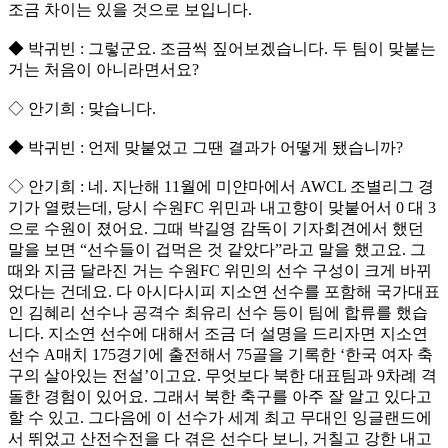
조금 차이는 있을 것으로 보입니다.
◆ 박귀빈 : 그렇군요. 조금씩 짚어보겠습니다. 두 팀이 맞붙는
거는 처음이 아니라면서요?
◇ 안기희 : 맞습니다.
◆ 박귀빈 : 언제 맞붙었고 그땐 결과가 어떻게 됐습니까?
◇ 안기희 : 네. 지난해 11월에 미얀마에서 AWCL 조별리그 경
기가 열렸는데, 당시 수원FC 위민과 내고향이 맞붙어서 0 대 3
으로 수원이 졌어요. 그때 박길영 감독이 기자회견에서 했던
말을 보면 “선수들이 겁먹은 것 같았다”라고 말을 했고요. 그
때와 지금 달라진 거는 수원FC 위민의 선수 구성이 크게 바뀌
었다는 건데요. 다 아시다시피 지소연 선수를 포함해 국가대표
인 김혜리 선수나 공격수 최유리 선수 등이 팀에 합류를 했습
니다. 지소연 선수에 대해서 조금 더 설명을 드리자면 지소연
선수 A매치 175경기에 출전해서 75골을 기록한 ‘한국 여자 축
구의 살아있는 전설’이고요. 무엇보다 북한 대표팀과 9차례 격
돌한 경험이 있어요. 그래서 북한 축구를 아주 잘 알고 있다고
할 수 있고. 그다음에 이 선수가 세계 최고 무대인 잉글랜드에
서 뛰었고 산전수전을 다 겪은 선수다 보니, 거칠고 강한 내고