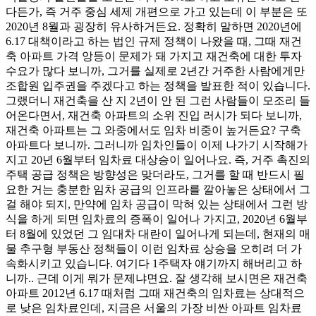
다든가, 즉 거주 중심 세제 개편으로 가고 있는데 이 부분은 또
2020년 8월과 굉장히 유사하거든요. 정확히 말하면 2020년에
6.17 대책이라고 하는 법인 규제 정책이 나왔을 때, 그때 재건
축 아파트 가격 앙등이 문제가 돼 가지고 재건축에 대한 투자
수요가 많다 보니까, 그거를 실제로 2년간 거주한 사람에게만
조합원 입주권을 주겠다고 하는 정책을 발표한 적이 있습니다.
그랬더니 재건축을 산 지 2년이 안 된 그런 사람들이 모조리 들
어온다면서, 재건축 아파트의 소위 진입 러시가 되다 보니까,
재건축 아파트는 그 와중에서도 임차 비중이 높거든요? 구축
아파트다 보니까. 그러니까 임차인들이 이제 나가기 시작해가
지고 20년 6월부터 임차료 대상승이 일어나요. 즉, 거주 촉진의
주택 공급 정책은 방향성은 맞더라도, 그거를 할 때 반드시 필
요한 거는 충분한 임차 공급의 인프라를 깔아놓은 상태에서 그
걸 해야 되지, 만약에 임차 공급이 막혀 있는 상태에서 그런 방
식을 하게 되면 임차료의 증폭이 일어나 가지고, 2020년 6월부
터 8월에 있었던 그 임대차 대란이 일어나게 되는데, 현재의 매
물 추구형 부동산 정책들이 이런 임차료 상승을 오히려 더 가
속화시키고 있습니다. 여기다 1주택자 얘기까지 해버리고 하
니까.. 근데 이게 뭐가 문제냐면요. 잘 생각해 보시면은 재건축
아파트 2012년 6.17 때처럼 그때 재건축의 임차료는 상대적으
로 낮은 임차료인데, 지금은 서울의 가장 비싼 아파트 임차료