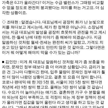
가축은 0.2가 올라간다? 이거는 수급 밸런스가 그때랑 비교할
수 없을 정도로 완전히 붕괴됐다는 의미를 하는 거고요. 더 심
각한 상황이죠.
◇ 조태현 : 알겠습니다. 대표님께서 굉장히 화가 난 눈빛으로
저를 쳐다보고 계시는데, 제가 한 정책은 아닙니다. 소장님께
서는 지금 대표님의 발성을 굉장히 흐뭇하게 관전을 하고 계시
던데, 전·월세 난에 대한 이야기 좀 해봐야 되겠습니다. 지금
말씀하신 것처럼 월세·전세는 완전히 씨가 말랐고, 가격도 치
솟고 있단 말이죠? 월세도 만만치 않은 것 같아요. 그렇다면은
이거 뭐 어떻게 해야지 막을 수가 있는 겁니까?
■ 김인만 : 이게 최 대표님 말씀하신 것처럼 제가 좀 보충을 하
자면, 문재인 정부 때보다 좀 더 어려운 상황입니다. 금리가 높
은 건 그나마 다행이긴 한데, 입주 물량이 문재인 정부 때가 훨
씬 더 많이 나왔던 상황이고요. 결혼 또 요즘 더 많이 합니다.
코로나 팬데믹 때 한 3만 5천 원, 서울이 3만 5천 쌍이 했다면
작년에 4만 9천 쌍이 했고요. 올해는 5만 쌍이 넘을 것 같습니
다. 수요가 더 늘어난다는 얘기죠. 결혼하면 가구 수 분할을 해
야 되는데 집이 부족하고, 또 걱정이 되는 게 정부 정책이 전세
가 올라가면 집값을 밀어 올린다 라고 생각을 하고 있는 것 같
습니다. 그래서 전세에 대한 어떤 대책이 잘 안 나오고 있는데,