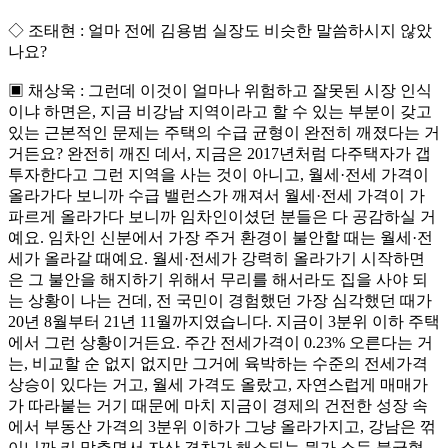
◇ 조태현 : 얼마 전에 김용범 실장도 비슷한 말씀하시지 않았
나요?
▣ 채상욱 : 그런데 이것이 얼마나 위험하고 잘못된 시장 인식
이냐 하면은, 지금 비강남 지역이라고 할 수 있는 부분이 갖고
있는 근본적인 문제는 주택의 수급 균형이 완전히 깨졌다는 거
거든요? 완전히 깨진 데서, 지금은 2017년처럼 다주택자가 갭
투자한다고 그런 지역을 사는 것이 아니고, 월세·전세 가격이
올라가다 보니까 수급 밸런스가 깨져서 월세·전세 가격이 가
파르게 올라가다 보니까 임차인이셨던 분들은 다 공감하실 거
예요. 임차인 신분에서 가장 주거 환경이 불안할 때는 월세·전
세가 올라갈 때예요. 월세·전세가 강력히 올라가기 시작하면
은 그 불안을 해지하기 위해서 무리를 해서라도 집을 사야 되
는 상황이 나는 건데, 전 국민이 경험했던 가장 심각했던 때가
20년 8월부터 21년 11월까지였습니다. 지금이 3분위 이하 주택
에서 그런 상황이거든요. 주간 전세가격이 0.23% 오른다는 거
는, 비교할 순 없지 없지만 그거에 육박하는 수준의 전세가격
상승이 있다는 거고, 월세 가격도 올랐고, 자연스럽게 매매가
가 따라붙는 거기 때문에 마치 지금이 경제의 건전한 성장 속
에서 부동산 가격의 3분위 이하가 그냥 올라가지고, 강남은 꺾
이니까 키 맞추면서 자산 격차가 해소되는 뭔가 소득 불균형