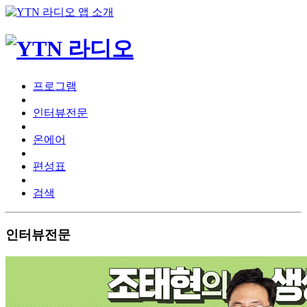
프로그램
인터뷰전문
온에어
편성표
검색
인터뷰전문