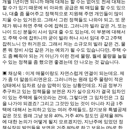
개월 1년이면 되니까 매매 대체는 할 수는 없어도 전세 대체는
할 수가 있기 때문에 비 아파트 공급은 뭐 매입을 할 수도 있으
나, 대출 좀 풀어주고 정책적으로 지원해 주면 개인들이 많이
지울 수는 있거든요. 그래서 그런 정책들도 나와야 되고, 또 문
제가 뭐냐 하면 주택 수에 잡혀요. 그러니까 빌라 같은 거, 또는
나이 드신 분들이 사서 임대 줄 수도 있는데, 이 부분에 대해서
도 주택 수에 잡히니까 굳이 빌라 하나 사서 임대 주고 2주택
잡히느니 안 하거든요. 그래서 저는 소규모의 빌라 같은 건, 물
론 뭐 정비 사업 같은 거는 예외가 될 수도 있습니다만, 주택 수
도 좀 빼줘야 되는 거 아닌가 이런 전세 물량, 월세 물량을 늘릴
수 있는 정책을 좀 했으면 좋겠는데 안 나오는 것 같습니다.
▣ 채상욱 : 이게 매물이랑도 자연스럽게 연결이 되는데요. 제
가 좀 더 말씀드리면은요. 그러니까는 원래 입주 물량이 적은
상태에서 임차료 상승 압력이 있는 상황인데요. 지금 정부가
추구하고 있는 정책들을 보면은 자가 실수요자가 결국 임차인
이 있는 주택에 들어오라는 건데, 그렇다면 그 임차인은 그 집
을 나가야 되겠죠? 그리고 그것만 있는 것이 아니라 지금 1주
택에 대해서 논의하고 있는 여러 주제들도, 장기보유 특별공제
같은 것도 원래 그냥 보유 40%, 거주 40% 정도인 공제율 80%
에 대한 논의가 어떻게 될지 모르겠지만, 지난주에 있었던 정
책실장의 발언들을 보면은 거주 80%로 하고 보유는 0%로 한