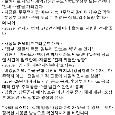
- 토허제로 세입자 계약갱신청구도 막혀..李정부 모든 정책이
'전세 소멸'을 가리킨다
- 지금은 '무주택자'만 매수 가능, 1주택자 갈아타기 수요 막혀
- 文정부 때보다 주택 수급 더 어려운 상황..입주물량 文대가
더 나아
- 2022년 전세가 하락, 2+2 갱신에 따라 올해로 '저렴한 전세' 끝
나
<채상욱 커넥티드그라운드 대표>
- "정부, '전월세 폭등' 일부러 '안보는 척' 하는 건가"
- 김현미 "아파트가 빵이면 밤새서라도 만들겠다"..주택 공급
엔 시간이 필요한데..지금은 "진짜 위험한 상황"
- 2020년 '임대차 대란' 재연된다 '文시즌2'
- 비강남지역, 수급 균형 완전히 깨져..비강남지역 매수자는 다
주택자 아닌, "전월세 가격 급등에 내밀려 집사는 상황"
- 23년~26년 비아파트 시장 공급 붕괴..李정부 비아파트 공급
대책 전무..주택공급 수급 밸런스 완전히 붕괴
- 김용범 '장특공제 폐지', 보유 아닌 거주 중심 체제 개편? 文정
부 2020년 8월 상황과 굉장히 유사
* 아래 텍스트는 실제 방송 내용과 차이가 있을 수 있으니 보다
정확한 내용은 방송으로 확인하시기를 바랍니다.