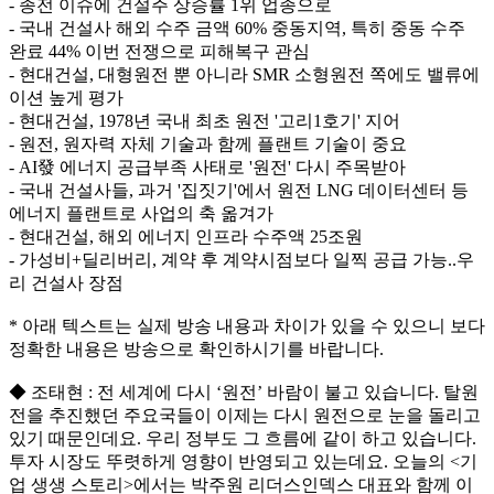
- 종전 이슈에 건설주 상승률 1위 업종으로
- 국내 건설사 해외 수주 금액 60% 중동지역, 특히 중동 수주
완료 44% 이번 전쟁으로 피해복구 관심
- 현대건설, 대형원전 뿐 아니라 SMR 소형원전 쪽에도 밸류에
이션 높게 평가
- 현대건설, 1978년 국내 최초 원전 '고리1호기' 지어
- 원전, 원자력 자체 기술과 함께 플랜트 기술이 중요
- AI發 에너지 공급부족 사태로 '원전' 다시 주목받아
- 국내 건설사들, 과거 '집짓기'에서 원전 LNG 데이터센터 등
에너지 플랜트로 사업의 축 옮겨가
- 현대건설, 해외 에너지 인프라 수주액 25조원
- 가성비+딜리버리, 계약 후 계약시점보다 일찍 공급 가능..우
리 건설사 장점
* 아래 텍스트는 실제 방송 내용과 차이가 있을 수 있으니 보다
정확한 내용은 방송으로 확인하시기를 바랍니다.
◆ 조태현 : 전 세계에 다시 ‘원전’ 바람이 불고 있습니다. 탈원
전을 추진했던 주요국들이 이제는 다시 원전으로 눈을 돌리고
있기 때문인데요. 우리 정부도 그 흐름에 같이 하고 있습니다.
투자 시장도 뚜렷하게 영향이 반영되고 있는데요. 오늘의 <기
업 생생 스토리>에서는 박주원 리더스인덱스 대표와 함께 이