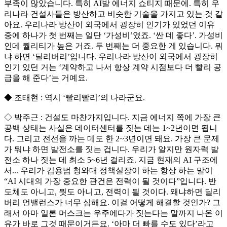
부족이 많았습니다. 특히 AI발 에너지 쇼티지 때문에. 특히 우
리나라 건설사들은 방산하고 비슷한 기술을 가지고 있는 것 같
아요. 우리나라 방산이 외국에서 굉장히 인기가 있었던 이유
중에 하나가 첫 번째는 일단 ‘가성비’였죠. ‘싼 데 좋다’. 가성비
인데 퀄리티가 높은 거죠. 두 번째는 더 중요한 게 있습니다. 뭐
냐 하면 ‘딜리버리’입니다. 우리나라 방산이 외국에서 굉장히
인기 있던 거는 ‘계약하고 나서 항상 계약 시점보다 더 빨리 공
급을 해 준다’는 거예요.
◆ 조태현 : 역시 ‘빨리빨리’의 나라군요.
◇ 박주근 : 건설도 마찬가지입니다. 지금 에너지 쪽에 가장 큰
공백 상태는 사실은 데이터센터를 짓는 데는 1~2년이면 됩니
다. 그리고 전선을 까는 데도 한 2~3년이면 돼요. 가장 큰 문제
가 뭐냐 하면 발전소를 짓는 겁니다. 우리가 알지만 원자력 발
전소 하나 짓는 데 최소 5~6년 걸리죠. 지금 현재의 AI 구조에
서... 우리가 김용범 청와대 정책실장이 하는 항상 하는 말이
“AI 시대의 가장 중요한 관건은 전력이 될 것이다”입니다. 반
도체도 아니고, 뭣도 아니고, 전력이 될 것이다. 왜냐하면 딜리
버리 언밸런스가 너무 심해요. 이걸 어떻게 해결할 것인가? 그
래서 아마 일론 머스크는 우주에다가 짓는다는 말까지 나온 이
유가 바로 그것 때문이거든요. ‘아마 더 빠를 수도 있다’라고