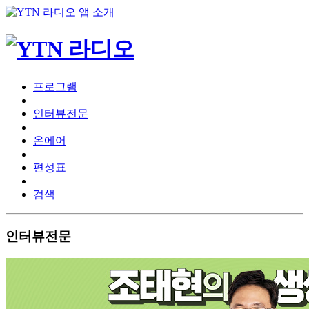
프로그램
인터뷰전문
온에어
편성표
검색
인터뷰전문