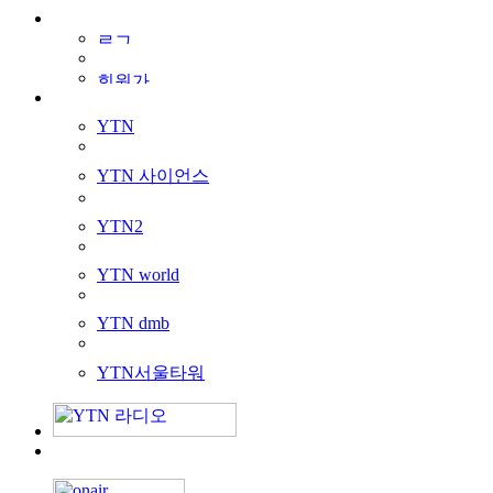
YTN
YTN 사이언스
YTN2
YTN world
YTN dmb
YTN서울타워