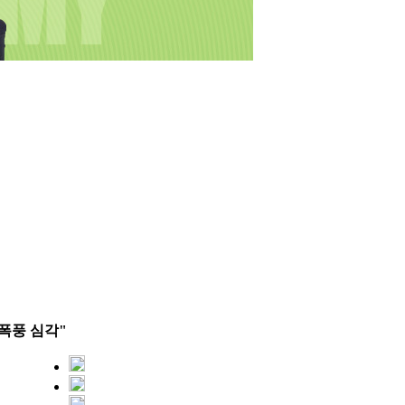
폭풍 심각"