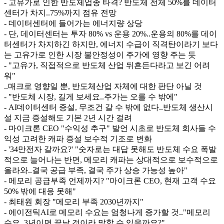
- 고유가로 인한 반도체업종 타격? 반도체 전체 50%를 데이터
센터가 차지..75%까지 점유 전망
- 데이터센터에 들어가는 에너지량 상당
- 단, 데이터센터는 투자 80% vs 운용 20%..운용의 80%를 데이
터센터가 차지하긴 하지만, 에너지 수급이 직격탄이라기 보다
는 고유가로 인한 시장 불안정성이 주가에 영향 주는 듯
- "고유가, 직접적으로 반도체 산업 뒤흔든다라고 보긴 어려
워"
..매크로 영향일 뿐, 반도체산업 자체에 대한 판단 아닐 것
- "반도체 시장, 길게 보세요..주가는 오를 수 밖에"
- AI데이터센터 증설, 무조건 갈 수 밖에 없다..반도체 생산시
설 지금 증설해도 기본 2년 시간 걸려
- 마이크론 CEO "수익성 추구" 발언 시초로 반도체 회사들 수
익성 고려한 캐파 증설 보수적 기조로 변화
- '34만전자 갈까요?' "숫자로는 대답 못해도 반도체 수요 폭발
적으로 늘어나는 반면, 메모리 캐파는 상대적으로 보수적으로
올라와..결국 공급 부족, 결국 주가 상승 가능성 높아"
- 메모리 공급부족 언제까지? "마이크론 CEO, 현재 고객 수요
50% 밖에 대응 못해"
- 최태원 회장 "메모리 부족 2030년까지"
- 에이전틱AI로 메모리 수요는 엄청나게 증가할 것.."메모리
수요, 3년이면 끝날 것이라 말할 수 있을까요?"