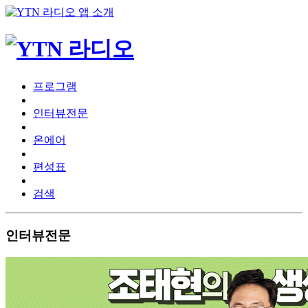
프로그램
인터뷰전문
온에어
편성표
검색
인터뷰전문