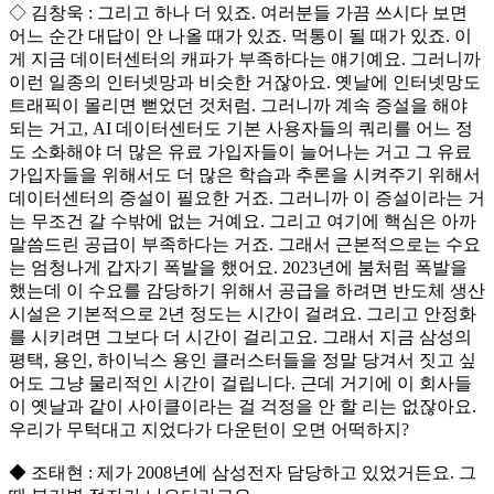
◇ 김창욱 : 그리고 하나 더 있죠. 여러분들 가끔 쓰시다 보면
어느 순간 대답이 안 나올 때가 있죠. 먹통이 될 때가 있죠. 이
게 지금 데이터센터의 캐파가 부족하다는 얘기예요. 그러니까
이런 일종의 인터넷망과 비슷한 거잖아요. 옛날에 인터넷망도
트래픽이 몰리면 뻗었던 것처럼. 그러니까 계속 증설을 해야
되는 거고, AI 데이터센터도 기본 사용자들의 쿼리를 어느 정
도 소화해야 더 많은 유료 가입자들이 늘어나는 거고 그 유료
가입자들을 위해서도 더 많은 학습과 추론을 시켜주기 위해서
데이터센터의 증설이 필요한 거죠. 그러니까 이 증설이라는 거
는 무조건 갈 수밖에 없는 거예요. 그리고 여기에 핵심은 아까
말씀드린 공급이 부족하다는 거죠. 그래서 근본적으로는 수요
는 엄청나게 갑자기 폭발을 했어요. 2023년에 붐처럼 폭발을
했는데 이 수요를 감당하기 위해서 공급을 하려면 반도체 생산
시설은 기본적으로 2년 정도는 시간이 걸려요. 그리고 안정화
를 시키려면 그보다 더 시간이 걸리고요. 그래서 지금 삼성의
평택, 용인, 하이닉스 용인 클러스터들을 정말 당겨서 짓고 싶
어도 그냥 물리적인 시간이 걸립니다. 근데 거기에 이 회사들
이 옛날과 같이 사이클이라는 걸 걱정을 안 할 리는 없잖아요.
우리가 무턱대고 지었다가 다운턴이 오면 어떡하지?
◆ 조태현 : 제가 2008년에 삼성전자 담당하고 있었거든요. 그