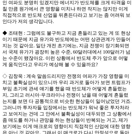
인 여파도 분명히 있겠지만 에너지가 반도체를 크게 타격을 미
칠 만큼 원가에서 큰 영향을 미치냐 하면 작지는 않지만 이게
직접적으로 반도체 산업을 뒤흔든다라고 보기는 좀 어려워 보
인다가 저의 생각입니다.
◆ 조태현 : 그럼에도 불구하고 지금 흔들리고 있는 게 또 현상
이기 때문에 지금 유가와 반도체에는 어떤 상관관계가 만들어
지는 것 같아요. 일단 개전 초기에는, 지금 전쟁이 장기화되면
서 국제 유가가 굉장히 높은 수준, 60달러대에서 100달러가 넘
는 수준이 됐잖아요. 이런 상황에서 반도체 주가 앞으로 어떻
게 움직인다고 우리가 예상해 볼 수 있을까요?
◇ 김창욱 : 계속 말씀드리지만 전쟁의 여파가 가장 영향을 미
치고 불확실성이 있으니까 우리 과거로 돌아가 보면 트럼프가
부임 초기에 관세 얘기를 했을 때 반도체가 어떻게 흔들렸는
지, 그리고 러시아·우크라이나 전쟁이 났을 때 어떻게 흔들렸
는지를 보면 다 공통적으로 비슷한 현상들이 일어났었던 거죠.
그러니까 투자자들 입장에서는 반도체가 워낙 좋은 투자처라
고 보여지는 건데 그 안에서 불확실성이 대두되면 그 상황에서
좀 매도를 하거나 관망을 하는 현상들이 반복되는 거고, 제가
보기에는 이게 매크로의 영향이지 직접적인 산업에 대한 영향
은 아닌 것 같아요. 그래서 이 매크로가 다시 안정성으로 돌아