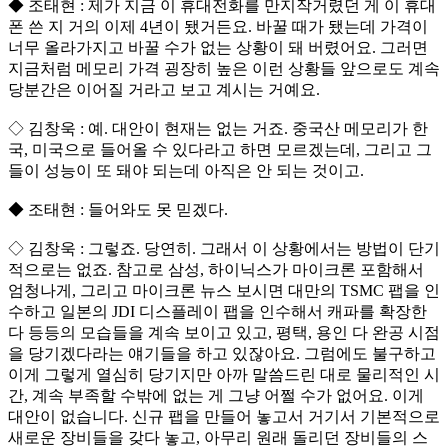
◆ 조태현 : 제가 지금 이 휴대전화를 만지작거렸던 게 이 휴대
폰 쓴 지 거의 이제 4년이 됐거든요. 바꿀 때가 됐는데 가격이
너무 올라가지고 바꿀 수가 없는 상황이 돼 버렸어요. 그러면
지금처럼 메모리 가격 굉장히 높은 이런 상황들 앞으로도 계속
당분간은 이어질 거라고 보고 계시는 거예요.
◇ 김창욱 : 예. 대안이 현재는 없는 거죠. 중국산 메모리가 한
국, 미국으로 들어올 수 있다라고 하면 모르겠는데, 그리고 그
들이 성능이 또 돼야 되는데 아직은 안 되는 것이고.
◆ 조태현 : 들어와도 못 믿겠다.
◇ 김창욱 : 그렇죠. 당연히. 그래서 이 상황에서는 방법이 단기
적으로는 없죠. 참고로 삼성, 하이닉스가 마이크론 포함해서
엄청나게, 그리고 마이크론 뉴스 보시면 대만의 TSMC 팹을 인
수하고 일본의 JDI 디스플레이 팹을 인수해서 캐파를 확장한
다 등등의 모습들을 계속 보이고 있고, 평택, 용인 다 완공 시점
을 당기겠다라는 얘기들을 하고 있잖아요. 그럼에도 불구하고
이게 그렇게 열심히 당기지만 아까 말씀드린 대로 물리적인 시
간, 계속 부족할 수밖에 없는 게 그냥 어쩔 수가 없어요. 이게
대안이 없습니다. 신규 팹을 만들어 놓고서 거기서 기본적으로
새로운 장비들을 갖다 놓고, 아무리 원래 돌리던 장비들의 스