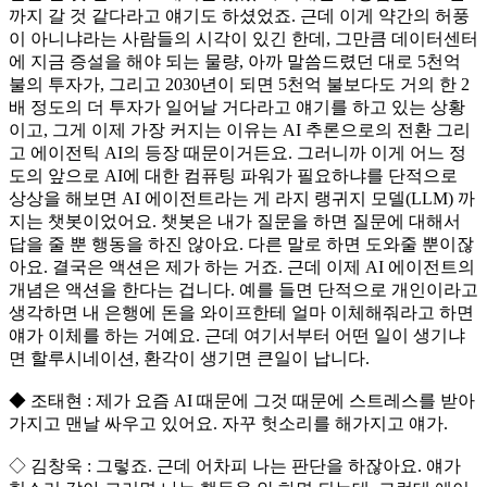
까지 갈 것 같다라고 얘기도 하셨었죠. 근데 이게 약간의 허풍
이 아니냐라는 사람들의 시각이 있긴 한데, 그만큼 데이터센터
에 지금 증설을 해야 되는 물량, 아까 말씀드렸던 대로 5천억
불의 투자가, 그리고 2030년이 되면 5천억 불보다도 거의 한 2
배 정도의 더 투자가 일어날 거다라고 얘기를 하고 있는 상황
이고, 그게 이제 가장 커지는 이유는 AI 추론으로의 전환 그리
고 에이전틱 AI의 등장 때문이거든요. 그러니까 이게 어느 정
도의 앞으로 AI에 대한 컴퓨팅 파워가 필요하냐를 단적으로
상상을 해보면 AI 에이전트라는 게 라지 랭귀지 모델(LLM) 까
지는 챗봇이었어요. 챗봇은 내가 질문을 하면 질문에 대해서
답을 줄 뿐 행동을 하진 않아요. 다른 말로 하면 도와줄 뿐이잖
아요. 결국은 액션은 제가 하는 거죠. 근데 이제 AI 에이전트의
개념은 액션을 한다는 겁니다. 예를 들면 단적으로 개인이라고
생각하면 내 은행에 돈을 와이프한테 얼마 이체해줘라고 하면
얘가 이체를 하는 거예요. 근데 여기서부터 어떤 일이 생기냐
면 할루시네이션, 환각이 생기면 큰일이 납니다.
◆ 조태현 : 제가 요즘 AI 때문에 그것 때문에 스트레스를 받아
가지고 맨날 싸우고 있어요. 자꾸 헛소리를 해가지고 얘가.
◇ 김창욱 : 그렇죠. 근데 어차피 나는 판단을 하잖아요. 얘가