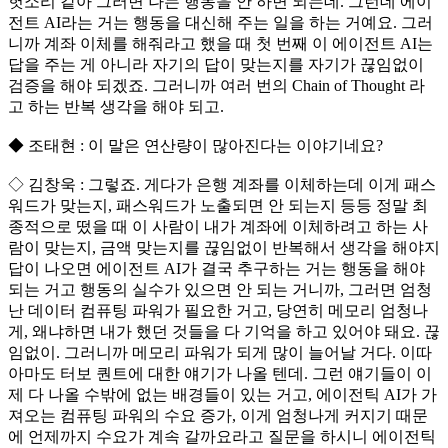
헛소리 같아 그러면 나는 행동을 안 하면 되는데. 그런데 에이
전트 AI라는 거는 행동을 대신해 주는 일을 하는 거예요. 그러
니까 계좌 이체를 해줘라고 했을 때 첫 번째 이 에이전트 AI는
답을 주는 게 아니라 자기의 답이 맞는지를 자기가 끊임없이
검증을 해야 되겠죠. 그러니까 여러 번의 Chain of Thought 라
고 하는 반복 생각을 해야 되고.
◆ 조태현 : 이 말은 연산량이 많아진다는 이야기네요?
◇ 김창욱 : 그렇죠. 게다가 은행 계좌를 이체하는데 이게 패스
워드가 맞는지, 패스워드가 노출되면 안 되는지 등등 정말 최
종적으로 떴을 때 이 사람이 내가 계좌에 이체하려고 하는 사
람이 맞는지, 금액 맞는지를 끊임없이 반복해서 생각을 해야지
답이 나오면 에이전트 AI가 결국 추구하는 거는 행동을 해야
되는 거고 행동의 실수가 있으면 안 되는 거니까, 그러면 엄청
난 데이터 컴퓨팅 파워가 필요한 거고, 당연히 메모리 엄청나
게, 왜냐하면 내가 했던 것들을 다 기억을 하고 있어야 돼요. 끊
임없이. 그러니까 메모리 파워가 되게 많이 늘어날 거다. 이따
아마도 터보 퀀트에 대한 얘기가 나올 텐데. 그런 얘기들이 이
제 다 나올 수밖에 없는 배경들이 있는 거고, 에이전틱 AI가 가
져오는 컴퓨팅 파워의 수요 증가, 이게 엄청나게 커지기 때문
에 언제까지 수요가 계속 갈까요라고 질문을 하시니 에이전틱