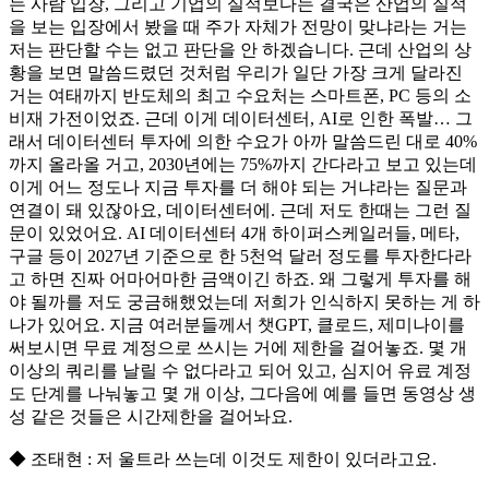
는 사람 입장, 그리고 기업의 실적보다는 결국은 산업의 실적
을 보는 입장에서 봤을 때 주가 자체가 전망이 맞냐라는 거는
저는 판단할 수는 없고 판단을 안 하겠습니다. 근데 산업의 상
황을 보면 말씀드렸던 것처럼 우리가 일단 가장 크게 달라진
거는 여태까지 반도체의 최고 수요처는 스마트폰, PC 등의 소
비재 가전이었죠. 근데 이게 데이터센터, AI로 인한 폭발… 그
래서 데이터센터 투자에 의한 수요가 아까 말씀드린 대로 40%
까지 올라올 거고, 2030년에는 75%까지 간다라고 보고 있는데
이게 어느 정도나 지금 투자를 더 해야 되는 거냐라는 질문과
연결이 돼 있잖아요, 데이터센터에. 근데 저도 한때는 그런 질
문이 있었어요. AI 데이터센터 4개 하이퍼스케일러들, 메타,
구글 등이 2027년 기준으로 한 5천억 달러 정도를 투자한다라
고 하면 진짜 어마어마한 금액이긴 하죠. 왜 그렇게 투자를 해
야 될까를 저도 궁금해했었는데 저희가 인식하지 못하는 게 하
나가 있어요. 지금 여러분들께서 챗GPT, 클로드, 제미나이를
써보시면 무료 계정으로 쓰시는 거에 제한을 걸어놓죠. 몇 개
이상의 쿼리를 날릴 수 없다라고 되어 있고, 심지어 유료 계정
도 단계를 나눠놓고 몇 개 이상, 그다음에 예를 들면 동영상 생
성 같은 것들은 시간제한을 걸어놔요.
◆ 조태현 : 저 울트라 쓰는데 이것도 제한이 있더라고요.