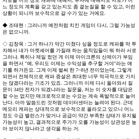
서로들 어느 정도 캐파에 대해서, 투자에 대해서도 서로가 어
느 정도의 계획을 갖고 있는지도 좀 곁눈질을 할 수 있고, 이런
상황이 되니까 보수적으로 갈 수가 있는 거에요.
◆ 조태현 : 그러니까 예전처럼 치킨 게임이 다시, 그럴 가능성
은 없으니까.
◇ 김창욱 : 그거 하나가 약간 미쳤다 싶을 정도로 캐파를 막 투
자해서 내가 마켓셰어를 가질래 하는 움직임들이 뭐 하러 서로
그러냐. 특히나 제일 컸던 게 이제 마이크론의 산제이가 부임
을 하면서 "예, 우리도 이제는 수익성을 추구할 거야"라는 얘
기를 하거든요. 그게 이제 벌써 한 7~8년 전이었는데, 그렇게
되면서 전체적으로 캐파 증설은 최대한 너무 적극적으로 가지
는 않겠다라는 기조가 있죠. 그러니까 이제 다시 돌아와서 질
문이 34만 전자가 되겠냐라는 질문을, 저는 이 숫자를 대답은
할 수는 없지만 매크로적으로는 수요는 계속 폭발적으로 늘어
난다. 아까 말씀드린 것처럼 데이터센터는 늘려야 된다. 근데
메모리 캐파는 상대적으로 보수적으로 올라오고 있으니 어느
정도 수급 밸런스가 맞거나 공급이 약간 부족한 상태가 유지될
가능성이 높고, 결과적으로 주가가 오를 가능성이 상관성은 높
아 보이지 않나라고 생각을 하는 거.