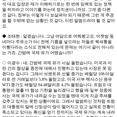
석 대표 입장은 제가 이해하기로는 한 번에 임팩트 있는 정책
을 하자라고 이야기를 하는데 정치권이니까요. 그게 좀 다른
것 같다. 정부는 이렇게 다 보살펴야 되기 때문에 그런 게 추경
을 할 수밖에 없는 상황인 것 같다, 이런 말씀드려야 될 것 같아
요.
◆ 조태현 : 알겠습니다. 그냥 여담으로 여쭤봤고요. 어젯밤 동
네마다 주유소가 0시 전에 기름을 넣으려는 차들로 북새통을
이뤘다라는 소식도 전해져 있는데 문제는 여기서 끝이 아니라
는 거죠. 간밤에 국제 유가 어땠습니까?
◇ 이광수 : 네, 간밤에 국제 유가 사실 올랐습니다. 미국과 이
란 간의 협상을 종전에 대해서 진행하고 있는데 시장은 못 믿
겠다는 겁니다. 그래서 브렌트유 선물 종가는 배럴당 108.01달
러로 전 거래일보다 5.8% 올랐고요. 미국 서부 텍사스산 원유
WTI 종가도 배럴당 94.48달러로 4.2% 올랐습니다. 트럼프 대
통령이 열흘 더 협상 기한을 늘리겠다고 했을 때 일부 장중에
서는 국제 유가가 내려갈 수는 있었을 텐데 이게 지금 추세를
갖추고 있지는 못한 상황이에요. 그래서 말씀하신 것처럼 트럼
프 대통령의 말에 신빙성이 많이 떨어지고 있고 실제로 전황이
축소되고 있다는 확신을 얻기 전까지는 국제 유가는 계속 내려