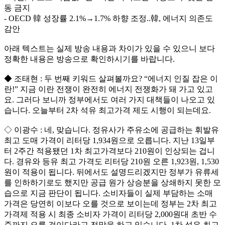
동 금지
- OECD 韓 성장률 2.1%→1.7% 하향 조정..韓, 에너지 의존도
감안
아래 텍스트는 실제 방송 내용과 차이가 있을 수 있으니 보다
정확한 내용은 방송으로 확인하시기를 바랍니다.
◆ 조태현 : 두 번째 키워드 살펴볼까요? “에너지 인질 잡은 이
란!” 지금 이란 전쟁이 완전히 에너지 전쟁화가 돼 가고 있고
요. 그러다 보니까 정부에서도 여러 가지 대책들이 나오고 있
습니다. 오늘부터 2차 석유 최고가격 제도 시행이 되는데요.
◇ 이광수 : 네, 맞습니다. 정유사가 주유소에 공급하는 휘발유
최고 도매 가격이 리터당 1,934원으로 오릅니다. 지난 13일부
터 2주간 적용됐던 1차 최고가격보다 210원이 인상되는 겁니
다. 경유와 등유 최고 가격도 리터당 210원 오른 1,923원, 1,530
원이 적용이 됩니다. 뒤에서도 설명드리겠지만 정부가 유류세
를 인하하기로도 했지만 공급 원가 상승분을 상쇄하지 못한 모
습으로 지금 판단이 됩니다. 소비자들이 실제 부담하는 소매
가격은 당연히 이보다 오를 것으로 보이는데 정부는 2차 최고
가격제 적용 시 최종 소비자 가격이 리터당 2,000원대 초반 수
준까지 오를 것이다라고 전망을 하고 있습니다. 1차 석유 최고