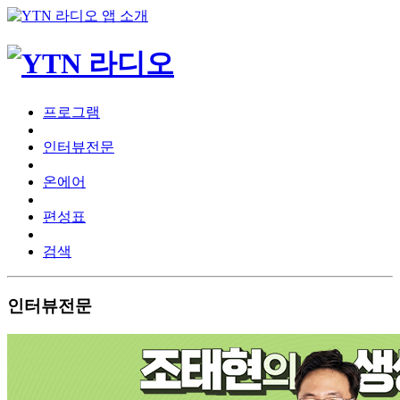
프로그램
인터뷰전문
온에어
편성표
검색
인터뷰전문