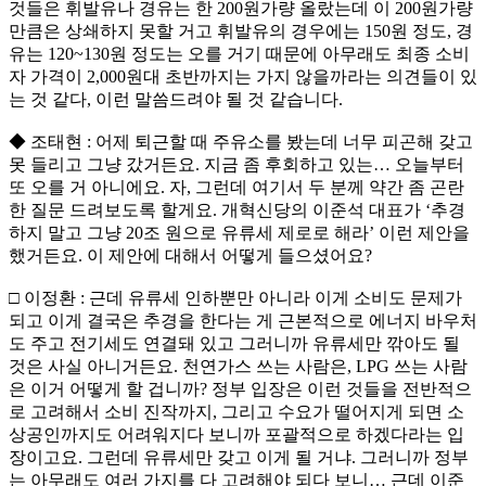
것들은 휘발유나 경유는 한 200원가량 올랐는데 이 200원가량
만큼은 상쇄하지 못할 거고 휘발유의 경우에는 150원 정도, 경
유는 120~130원 정도는 오를 거기 때문에 아무래도 최종 소비
자 가격이 2,000원대 초반까지는 가지 않을까라는 의견들이 있
는 것 같다, 이런 말씀드려야 될 것 같습니다.
◆ 조태현 : 어제 퇴근할 때 주유소를 봤는데 너무 피곤해 갖고
못 들리고 그냥 갔거든요. 지금 좀 후회하고 있는… 오늘부터
또 오를 거 아니에요. 자, 그런데 여기서 두 분께 약간 좀 곤란
한 질문 드려보도록 할게요. 개혁신당의 이준석 대표가 ‘추경
하지 말고 그냥 20조 원으로 유류세 제로로 해라’ 이런 제안을
했거든요. 이 제안에 대해서 어떻게 들으셨어요?
□ 이정환 : 근데 유류세 인하뿐만 아니라 이게 소비도 문제가
되고 이게 결국은 추경을 한다는 게 근본적으로 에너지 바우처
도 주고 전기세도 연결돼 있고 그러니까 유류세만 깎아도 될
것은 사실 아니거든요. 천연가스 쓰는 사람은, LPG 쓰는 사람
은 이거 어떻게 할 겁니까? 정부 입장은 이런 것들을 전반적으
로 고려해서 소비 진작까지, 그리고 수요가 떨어지게 되면 소
상공인까지도 어려워지다 보니까 포괄적으로 하겠다라는 입
장이고요. 그런데 유류세만 갖고 이게 될 거냐. 그러니까 정부
는 아무래도 여러 가지를 다 고려해야 되다 보니… 근데 이준