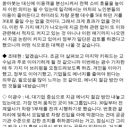
쏟아붓는 대신에 이용객을 분산시켜서 전력 소비 효율을 높이
자 이런 의미는 될 수 있는데 일각에서는 어차피 노인분들의
이용이 줄어든다고 하더라도 차량 운행 대수를 5대 하던 거를
3대로 줄일 수는 없을 것이다. 그래서 크게 효과가 없을 것이
다, 이런 두 가지 얘기가 나오는데 지금 전혀 관련 없이 또 이와
관련해서 적자도 커지고 있는 것 아니냐 이런 얘기까지 나오면
서 지금 논란이 커지고 있어서 정부가 일단은 검토를 하겠다고
했으니까 어떤 식으로든 대책은 나올 것 같습니다.
◆ 조태현 : 알겠습니다. 조금 더 살펴보고 마지막 키워드는 교
수님과 주로 이야기하게 될 것 같으니까 이번에는 광수 기자한
테 두 가지 더 브리핑을 요청드려보도록 하죠. 개인들 이야기
했고, 정부도 이야기했고, 기업들도 에너지를 줄여야 된다는
의무감, 필요성을 많이 느끼는 것 같아요. 에너지 절감 방안 어
떤 것들을 내놨습니까?
◇ 이광수 : 네, 대기업 중심으로 지금 에너지 절감 방안 내놓고
있는데요. 가장 먼저 움직인 곳이 SK그룹입니다. 30일부터 전
계열사가 차량 5부제를 전격 시행하기로 했습니다. 번호판 끝
자리에 맞춰서 요일별로 차량 진입을 아예 막겠다는 건데 공공
기관 수준으로 강한 조치를 취하겠다라는 거고, 점심시간 그리
고 퇴근 시간 후에 사무실 켜져 있는 곳들이 있잖아요. 거기를