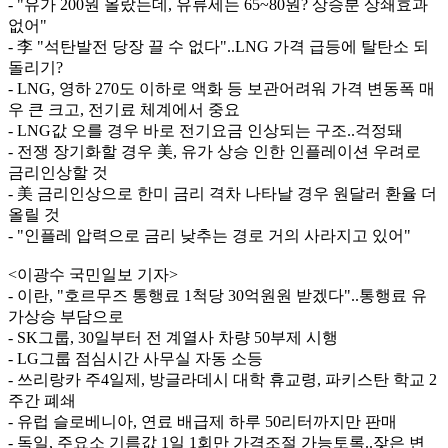
- "유가 200원 올랐는데, 유류세는 65~80원? 상승분 상쇄효과
없어"
- 李 "석탄발전 당장 끌 수 없다"..LNG 가격 급등에 탈탄소 되
돌리기?
- LNG, 영하 270도 이하로 액화 등 보관어려워 가격 변동폭 매
우 큰 크고, 전기료 체계에서 중요
- LNG값 오를 경우 바로 전기요금 인상되는 구조..걱정돼
- 전쟁 장기화할 경우 美, 유가 상승 인한 인플레이션 우려로
금리인상할 것
- 美 금리인상으로 한미 금리 격차 나타날 경우 원달러 환율 더
올릴 것
- "인플레 압력으로 금리 낮추는 경로 거의 사라지고 있어"
<이광수 국민일보 기자>
- 이란, "호르무즈 통행료 1척당 30억원원 받겠다"..통행료 유
가상승 부담으로
- SK그룹, 30일부터 전 계열사 차량 50부제 시행
- LG그룹 점심시간 사무실 자동 소등
- 쓰리랑카 주4일제, 방글라데시 대학 휴교령, 파키스탄 학교 2
주간 폐쇄
- 유럽 슬로베니아, 연료 배급제 하루 50리터까지만 판매
- 독일, 주요소 기름값 1일 1회만 가격조절 가능토록..잦은 변