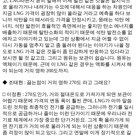
고, LNG라든지 흔히 말해서 이제 발전 같은 것들은 일시적으
로 올라가거나 내려가는 수요에 대해서 대응을 하는 차원인데
지금 LNG 가격이 굉장히 많이 올라갈 거라고 예측을 하다 보
니까 석탄을 더 떼서라도 가격을 안정시키고, 원래는 석탄 에
너지, 석탄 발전이 효율적인 측면에서는 좋지만 탄소 에너지를
배출하기 때문에 탈탄소화의 적이기 때문에 석탄 발전소를 없
애자고 이야기하고 있는데 그런 상황에서 지금 어쩔 수 없이
다시 가동을 멈추지 말고 좀 돌려야 된다는 이야기가 나올 정
도로 LNG 가격 같은 것들이 좀 민감하게 반응하고 있다라고
보시면 될 것 같고요. 그리고 원유는 보관이 쉽습니다. 원유는
액체이기 때문에. 근데 이 LNG 같은 경우는 액화를 시켜서 해
야 되는데 거의 영하 200도까지.
◆ 조태현 : 끓는점이 거의 영하 270도 라고 그래요?
□ 이정환 : 270도인가, 거의 절대온도로 가져가게 되면 보관이
어렵기 때문에 가격의 변동 폭이 훨씬 큰데, LNG가 아까 말씀
드린 것처럼 최종적인 전기를 공급하는, 그러니까 전기를 일시
적으로 공급하거나 줄이는 이런 단가이기 때문에 우리나라 전
기료 체계에서 가장 중요한 단가거든요. 그게 확 올라가게 되
면 전기료가 거의 바로 올라가게 되는 이런 상황이기 때문에
좀 걱정이 많이 되고 있다. 그리고 연말에 이게 장기적으로 길