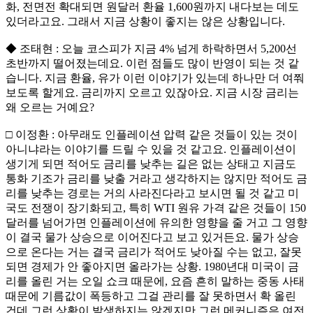
화, 전면전 확대되면 원달러 환율 1,600원까지 내다보는 데도
있더라고요. 그래서 지금 상황이 좋지는 않은 상황입니다.
◆ 조태현 : 오늘 코스피가 지금 4% 넘게 하락하면서 5,200선
초반까지 떨어졌는데요. 이런 점들도 많이 반영이 되는 것 같
습니다. 지금 환율, 유가 이런 이야기가 있는데 하나만 더 여쭤
보도록 할게요. 금리까지 오르고 있잖아요. 지금 시장 금리는
왜 오르는 거예요?
□ 이정환 : 아무래도 인플레이션 압력 같은 것들이 있는 것이
아니냐라는 이야기를 드릴 수 있을 것 같고요. 인플레이션이
생기게 되면 적어도 금리를 낮추는 길은 없는 상태고 지금도
통화 기조가 금리를 낮출 거라고 생각하지는 않지만 적어도 금
리를 낮추는 경로는 거의 사라진다라고 보시면 될 것 같고 미
국도 전쟁이 장기화되고, 특히 WTI 원유 가격 같은 것들이 150
달러를 넘어가면 인플레이션에 유의한 영향을 줄 거고 그 영향
이 결국 물가 상승으로 이어진다고 보고 있거든요. 물가 상승
으로 온다는 거는 결국 금리가 적어도 낮아질 수는 없고, 잘못
되면 경제가 안 좋아지면 올라가는 상황. 1980년대 미국이 금
리를 올린 거는 오일 쇼크 때문에, 요즘 흔히 말하는 중동 사태
때문에 기름값이 폭등하고 그걸 관리를 잘 못하면서 확 올린
건데 그런 상황이 발생하지는 않겠지만 그런 메커니즘은 여전