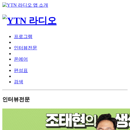
프로그램
인터뷰전문
온에어
편성표
검색
인터뷰전문