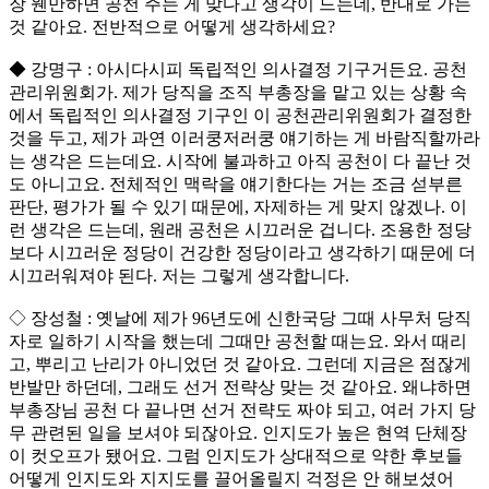
장 웬만하면 공천 주는 게 맞다고 생각이 드는데, 반대로 가는
것 같아요. 전반적으로 어떻게 생각하세요?
◆ 강명구 : 아시다시피 독립적인 의사결정 기구거든요. 공천
관리위원회가. 제가 당직을 조직 부총장을 맡고 있는 상황 속
에서 독립적인 의사결정 기구인 이 공천관리위원회가 결정한
것을 두고, 제가 과연 이러쿵저러쿵 얘기하는 게 바람직할까라
는 생각은 드는데요. 시작에 불과하고 아직 공천이 다 끝난 것
도 아니고요. 전체적인 맥락을 얘기한다는 거는 조금 섣부른
판단, 평가가 될 수 있기 때문에, 자제하는 게 맞지 않겠나. 이
런 생각은 드는데, 원래 공천은 시끄러운 겁니다. 조용한 정당
보다 시끄러운 정당이 건강한 정당이라고 생각하기 때문에 더
시끄러워져야 된다. 저는 그렇게 생각합니다.
◇ 장성철 : 옛날에 제가 96년도에 신한국당 그때 사무처 당직
자로 일하기 시작을 했는데 그때만 공천할 때는요. 와서 때리
고, 뿌리고 난리가 아니었던 것 같아요. 그런데 지금은 점잖게
반발만 하던데, 그래도 선거 전략상 맞는 것 같아요. 왜냐하면
부총장님 공천 다 끝나면 선거 전략도 짜야 되고, 여러 가지 당
무 관련된 일을 보셔야 되잖아요. 인지도가 높은 현역 단체장
이 컷오프가 됐어요. 그럼 인지도가 상대적으로 약한 후보들
어떻게 인지도와 지지도를 끌어올릴지 걱정은 안 해보셨어