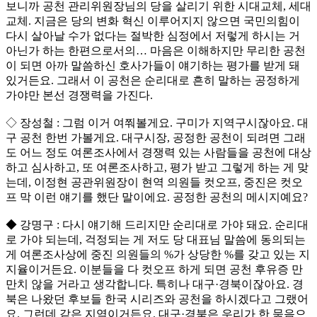
보니까 공천 관리위원장님의 당을 살리기 위한 시대교체, 세대
교체. 지금은 당의 변화 혁신 이루어지지 않으면 국민의힘이
다시 살아날 수가 없다는 절박한 심정에서 저렇게 하시는 거
아닌가 하는 한편으로서의… 마음은 이해하지만 무리한 공천
이 되면 아까 말씀하신 호사가들이 얘기하는 평가를 받게 돼
있거든요. 그래서 이 공천은 순리대로 흔히 말하는 공정하게
가야만 본선 경쟁력을 가진다.
◇ 장성철 : 그럼 이거 여쭤볼게요. 구미가 지역구시잖아요. 대
구 공천 한번 가볼게요. 대구시장, 공정한 공천이 되려면 그래
도 어느 정도 여론조사에서 경쟁력 있는 사람들을 공천에 대상
하고 심사하고, 또 여론조사하고, 평가 받고 그렇게 하는 게 맞
는데, 이정현 공관위원장이 현역 의원들 컷오프, 중진은 컷오
프 막 이런 얘기를 했단 말이에요. 공정한 공천의 메시지예요?
◆ 강명구 : 다시 얘기해 드리지만 순리대로 가야 돼요. 순리대
로 가야 되는데, 걱정되는 게 저도 당 대표님 말씀에 동의되는
게 여론조사상에 중진 의원들의 %가 상당한 %를 갖고 있는 지
지율이거든요. 이분들을 다 컷오프 하게 되면 공천 후유증 만
만치 않을 거라고 생각합니다. 특히나 대구·경북이잖아요. 경
북은 나왔던 후보들 한국 시리즈와 공천을 하시겠다고 그랬어
요. 그런데 같은 지역이거든요. 대구·경북은 우리가 한 묶음으