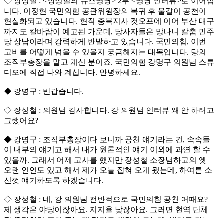
◇ 장성철 : <장성철의 뉴스명당> 2부 <명당 인터뷰>로 이어집
니다. 이정현 국민의힘 공관위원장의 복귀 후 물갈이 공천이
현실화되고 있습니다. 현직 충북지사 컷오프에 이어 부산 대구
까지도 칼바람이 예고된 가운데, 당사자들은 망나니 칼춤 민주
당 상납이라며 강력하게 반발하고 있습니다. 국민의힘, 이번
고비를 어떻게 넘을 수 있을지 궁금해지는 대목입니다. 당의
조직부총장을 맡고 계신 분이죠. 국민의힘 강명구 의원님 스튜
디오에 직접 나와 계십니다. 안녕하세요.
◆ 강명구 : 반갑습니다.
◇ 장성철 : 의원님 감사합니다. 강 의원님 인터뷰 왜 안 하려고
그랬어요?
◆ 강명구 : 조직부총장이다 보니까 공천 얘기라는 건, 속속들
이 내부의 얘기고 해서 내가 원론적인 얘기 이외에 과연 할 수
있을까. 그래서 어제 고사를 했지만 장성철 소장님하고의 옛
오랜 인연도 있고 해서 제가 오늘 잡혀 오게 됐는데, 하여튼 소
신껏 얘기하도록 하겠습니다.
◇ 장성철 : 네, 강 의원님 전반적으로 국민의힘 공천 어때요?
제 생각은 야당이잖아요. 지지율 낮잖아요. 그러면 현역 단체