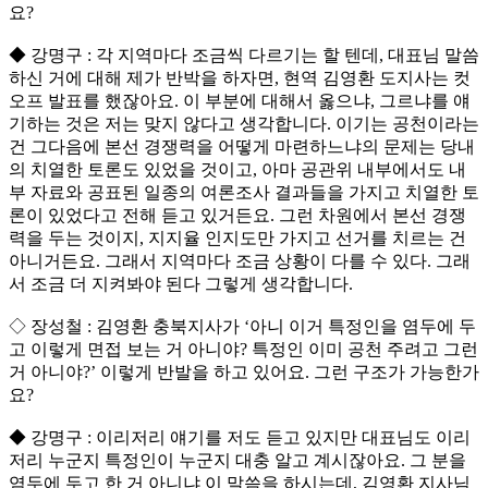
요?
◆ 강명구 : 각 지역마다 조금씩 다르기는 할 텐데, 대표님 말씀
하신 거에 대해 제가 반박을 하자면, 현역 김영환 도지사는 컷
오프 발표를 했잖아요. 이 부분에 대해서 옳으냐, 그르냐를 얘
기하는 것은 저는 맞지 않다고 생각합니다. 이기는 공천이라는
건 그다음에 본선 경쟁력을 어떻게 마련하느냐의 문제는 당내
의 치열한 토론도 있었을 것이고, 아마 공관위 내부에서도 내
부 자료와 공표된 일종의 여론조사 결과들을 가지고 치열한 토
론이 있었다고 전해 듣고 있거든요. 그런 차원에서 본선 경쟁
력을 두는 것이지, 지지율 인지도만 가지고 선거를 치르는 건
아니거든요. 그래서 지역마다 조금 상황이 다를 수 있다. 그래
서 조금 더 지켜봐야 된다 그렇게 생각합니다.
◇ 장성철 : 김영환 충북지사가 ‘아니 이거 특정인을 염두에 두
고 이렇게 면접 보는 거 아니야? 특정인 이미 공천 주려고 그런
거 아니야?’ 이렇게 반발을 하고 있어요. 그런 구조가 가능한가
요?
◆ 강명구 : 이리저리 얘기를 저도 듣고 있지만 대표님도 이리
저리 누군지 특정인이 누군지 대충 알고 계시잖아요. 그 분을
염두에 두고 한 거 아니냐 이 말씀을 하시는데, 김영환 지사님