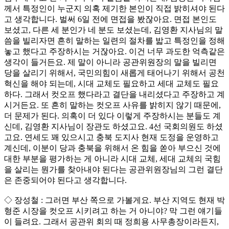
께서 특정인이 누군지 의혹 제기한 본인이 직접 밝히셔야 된다
고 생각합니다. 벌써 6일 전에 면접을 봤잖아요. 면접 본인도
보셨고, 다른 세 분인가 네 분도 보셨는데, 김영환 지사님의 말
씀을 빌리자면 흔히 말하는 일련의 절차를 밟고 특정인을 정해
놓고 했다고 주장하시는 거잖아요. 이건 너무 과도한 억측같은
생각이 들거든요. 제 말이 아니라 공관위원장의 말을 빌리면
당을 살리기 위해서, 국민의힘이 새롭게 태어나기 위해서 공천
혁신을 해야 되는데, 시대 교체도 필요하고 세대 교체도 필요
하다. 그래서 컷오프 했다라고 결단을 내리셨다고 주장하고 계
시거든요. 또 흔히 말하는 컷오프 사유를 밝히지 않기 때문에,
더 문제가 된다. 의혹이 더 있다 이렇게 주장하시는 분들도 계
신데, 김영환 지사님이 장관도 하셨고요. 4선 국회의원도 하셨
고요. 연세도 꽤 있으시고 충북 도지사 현재 도정을 운영하고
계신데, 이분이 당과 충북을 위해서 온 힘을 쏟아 부으신 것에
대한 부분을 평가하는 게 아니라 시대 교체, 세대 교체의 국힘
을 살리는 뭔가를 찾아내야 된다는 공관위원장님의 그런 결단
은 존중되어야 된다고 생각합니다.
◇ 장성철 : 그러면 부산 쪽으로 가볼게요. 부산 지역도 현재 박
형준 시장을 컷오프 시키려고 하는 거 아니야? 막 그런 얘기들
이 들려요. 그래서 공관위 회의 때 정희용 사무총장이라든지,