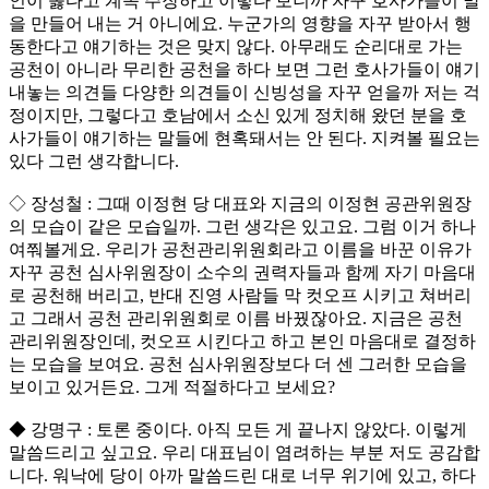
인이 옳다고 계속 주장하고 이렇다 보니까 자꾸 호사가들이 말
을 만들어 내는 거 아니에요. 누군가의 영향을 자꾸 받아서 행
동한다고 얘기하는 것은 맞지 않다. 아무래도 순리대로 가는
공천이 아니라 무리한 공천을 하다 보면 그런 호사가들이 얘기
내놓는 의견들 다양한 의견들이 신빙성을 자꾸 얻을까 저는 걱
정이지만, 그렇다고 호남에서 소신 있게 정치해 왔던 분을 호
사가들이 얘기하는 말들에 현혹돼서는 안 된다. 지켜볼 필요는
있다 그런 생각합니다.
◇ 장성철 : 그때 이정현 당 대표와 지금의 이정현 공관위원장
의 모습이 같은 모습일까. 그런 생각은 있고요. 그럼 이거 하나
여쭤볼게요. 우리가 공천관리위원회라고 이름을 바꾼 이유가
자꾸 공천 심사위원장이 소수의 권력자들과 함께 자기 마음대
로 공천해 버리고, 반대 진영 사람들 막 컷오프 시키고 쳐버리
고 그래서 공천 관리위원회로 이름 바꿨잖아요. 지금은 공천
관리위원장인데, 컷오프 시킨다고 하고 본인 마음대로 결정하
는 모습을 보여요. 공천 심사위원장보다 더 센 그러한 모습을
보이고 있거든요. 그게 적절하다고 보세요?
◆ 강명구 : 토론 중이다. 아직 모든 게 끝나지 않았다. 이렇게
말씀드리고 싶고요. 우리 대표님이 염려하는 부분 저도 공감합
니다. 워낙에 당이 아까 말씀드린 대로 너무 위기에 있고, 하다