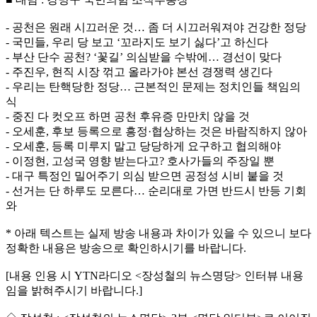
- 공천은 원래 시끄러운 것… 좀 더 시끄러워져야 건강한 정당
- 국민들, 우리 당 보고 ‘꼬라지도 보기 싫다’고 하신다
- 부산 단수 공천? ‘꽃길’ 의심받을 수밖에… 경선이 맞다
- 주진우, 현직 시장 꺾고 올라가야 본선 경쟁력 생긴다
- 우리는 탄핵당한 정당… 근본적인 문제는 정치인들 책임의
식
- 중진 다 컷오프 하면 공천 후유증 만만치 않을 것
- 오세훈, 후보 등록으로 흥정·협상하는 것은 바람직하지 않아
- 오세훈, 등록 미루지 말고 당당하게 요구하고 협의해야
- 이정현, 고성국 영향 받는다고? 호사가들의 주장일 뿐
- 대구 특정인 밀어주기 의심 받으면 공정성 시비 붙을 것
- 선거는 단 하루도 모른다… 순리대로 가면 반드시 반등 기회
와
* 아래 텍스트는 실제 방송 내용과 차이가 있을 수 있으니 보다
정확한 내용은 방송으로 확인하시기를 바랍니다.
[내용 인용 시 YTN라디오 <장성철의 뉴스명당> 인터뷰 내용
임을 밝혀주시기 바랍니다.]