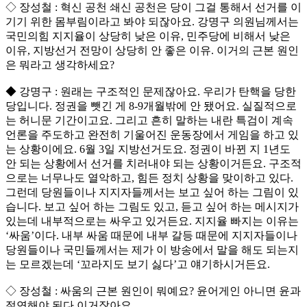
◇ 장성철 : 혁신 공천 쇄신 공천은 당이 그걸 통해서 선거를 이
기기 위한 몸부림이라고 봐야 되잖아요. 강명구 의원님께서는
국민의힘 지지율이 상당히 낮은 이유, 민주당에 비해서 낮은
이유, 지방선거 전망이 상당히 안 좋은 이유. 이거의 근본 원인
은 뭐라고 생각하세요?
◆ 강명구 : 원래는 구조적인 문제잖아요. 우리가 탄핵을 당한
당입니다. 정권을 뺏긴 게 8-9개월밖에 안 됐어요. 실질적으로
는 허니문 기간이고요. 그리고 흔히 말하는 내란 특검이 계속
언론을 주도하고 완전히 기울어진 운동장에서 게임을 하고 있
는 상황이에요. 6월 3일 지방선거도요. 정권이 바뀐 지 1년도
안 되는 상황에서 선거를 치러내야 되는 상황이거든요. 구조적
으로는 너무나도 열악하고, 힘든 정치 상황을 맞이하고 있다.
그런데 당원들이나 지지자들께서는 보고 싶어 하는 그림이 있
습니다. 보고 싶어 하는 그림도 있고, 듣고 싶어 하는 메시지가
있는데 내부적으로는 싸우고 있거든요. 지지율 빠지는 이유는
‘싸움’이다. 내부 싸움 때문에 내부 갈등 때문에 지지자들이나
당원들이나 국민들께서는 제가 이 방송에서 말을 해도 되는지
는 모르겠는데 ‘꼬라지도 보기 싫다’고 얘기하시거든요.
◇ 장성철 : 싸움의 근본 원인이 뭐예요? 윤어게인 아니면 윤과
절연해야 된다 이거잖아요.