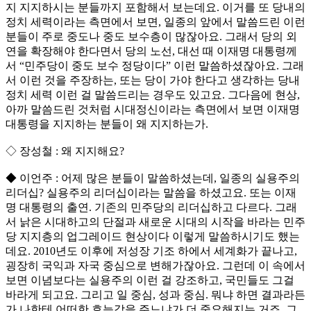
지 지지하시는 분들까지 포함해서 보는데요. 이거를 또 당내의
정치 세력이라는 측면에서 보면, 일종의 앞에서 말씀드린 이런
분들이 주로 중도나 중도 보수층이 많잖아요. 그래서 당의 외
연을 확장해야 한다면서 당의 노선, 대선 때 이재명 대통령께
서 “민주당이 중도 보수 정당이다” 이런 말씀하셨잖아요. 그래
서 이런 것을 주장하는, 또는 당이 가야 한다고 생각하는 당내
정치 세력 이런 걸 말씀드리는 경우도 있고요. 그다음에 현상,
아까 말씀드린 것처럼 시대정신이라는 측면에서 보면 이재명
대통령을 지지하는 분들이 왜 지지하는가.
◇ 장성철 : 왜 지지해요?
◆ 이언주 : 어제 많은 분들이 말씀하셨는데, 일종의 실용주의
리더십? 실용주의 리더십이라는 말씀을 하셨고요. 또는 이재
명 대통령의 출연. 기존의 민주당의 리더십하고 다르다. 그래
서 낡은 시대하고의 단절과 새로운 시대의 시작을 바라는 민주
당 지지층의 업그레이드 현상이다 이렇게 말씀하시기도 했는
데요. 2010년도 이후에 저성장 기조 하에서 세계화가 끝나고,
굉장히 국익과 자국 중심으로 변해가잖아요. 그런데 이 속에서
보면 이념보다는 실용주의 이런 걸 강조하고, 국민들도 그걸
바라게 되고요. 그리고 일 중심, 성과 중심. 뭐냐 하면 결과라든
가 나한테 어떠한 효능감을 주느냐가 더 중요해지는 거죠. 그