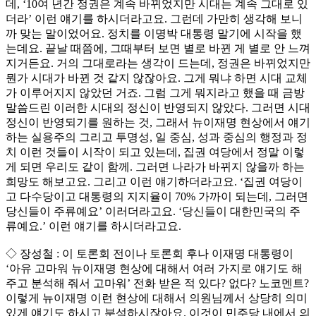
데, ‘10여 년간 정권은 계속 바뀌었지만 시대는 계속 그대로 있
더라’ 이런 얘기를 하시더라고요. 그런데 가만히 생각해 보니
까 맞는 말이었어요. 정치를 이명박 대통령 말기에 시작을 했
는데요. 끝날 때쯤에, 그때부터 보면 별로 바뀐 게 별로 안 느껴
지거든요. 거의 그대로라는 생각이 드는데, 정권은 바뀌었지만
뭔가 시대가 바뀐 것 같지 않잖아요. 그게 뭐냐 하면 시대 교체
가 이루어지지 않았던 거죠. 그럼 그게 뭐지라고 했을 때 금방
말씀드린 이러한 시대의 정신이 반영되지 않았다. 그러면 시대
정신이 반영되기를 원하는 것, 그래서 뉴이재명 현상에서 얘기
하는 실용주의 그리고 투명성, 일 중심, 성과 중심의 행정과 정
치 이런 것들이 시작이 되고 있는데, 집권 여당에서 정말 이렇
게 되면 우리도 같이 함께. 그러면 나라가 바뀌지 않을까 하는
희망도 해보고요. 그리고 이런 얘기하더라고요. ‘집권 여당이
고 다수당이고 대통령의 지지율이 70% 가까이 되는데, 그러면
당신들이 주류예요’ 이러더라고요. ‘당신들이 대한민국의 주
류예요.’ 이런 얘기를 하시더라고요.
◇ 장성철 : 이 토론회 전이나 토론회 후나 이재명 대통령이
‘아유 고마워 뉴이재명 현상에 대해서 여러 가지로 얘기도 해
주고 분석해 줘서 고마워’ 전화 받은 적 있다? 없다? 노코멘트?
이렇게 뉴이재명 이런 현상에 대해서 의원님께서 상당히 의미
있게 얘기도 하시고 분석하시잖아요. 이것이 민주당 내에서 의