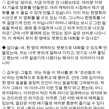
◇ 김우성: 맞아요. 지금 아직은 안 나왔는데요. 여러분 이제
AI 기술로 영화를 만들면요. 여러 캐릭터의 시점에서 제가 영
화를 볼 수 즐길 수 있게 만들고 있습니다. 이미 저는 한명회의
시선으로 이 영화를 볼 수도 있는 거죠. 그나저나 한명회를 너
무 잘생기게 만든 거 아닙니까? 어머니 세대는 보시고 그런 말
씀들 하세요. 원래 좀 리얼하게 나오고 되게 악인으로 나오잖
아요? 근데 너무 풍채에 있는 멋있는 장수 같은 선비로 나오니
까, 이 캐릭터 유지 한 명에도 챗봇으로 대화할 수 있나요?
◆ 임다솔: 네. 한 명의 캐릭터도 챗봇으로 대화할 수 있도록 만
들었는데, 저는 너무 못되게 잘하셔 가지고, 연기도 너무 좋았
고 했는데. 너무 잘생기게 나왔다는 해석이 또 각자마다 다르
니까
◇ 김우성: 그렇죠. 저는 처음 이 역사를 본 게 ‘조선왕조 야
사’라는 만화책으로 초등학교 때 봤어요. 근데 그때 심지어는
한 명의 얼굴을 굉장히 인간이 아닌 얼굴처럼 그려놨어요. 작
가가 그래서 ‘아 이러니까 이런 짓을 했지’라고 했는데, 아니
유지태라니. 이러면서 약간 저희 라디오 업계에서는 유지태 씨
는 건드리면 안 되거든요. 아무튼 그런 어떤 배우의 매력들도
있는데, 일단은 이런 얘기들로 여러분 충분히 즐기실 수 있다
고 했고, 지금 <왕과 사는 남자>가 가장 이용자라든지 관심이