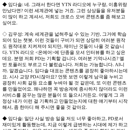
◆ 임다솔: 네. 그래서 한다면 YTN 라디오에 누구랑, 이홍위랑
만났다면? 이런 세계관에 넣는 거죠. 그런 상상들을 유저분들
이 많이 하고 계셔서, 저희도 크로스 오버 콘텐츠를 좀 해보고
싶어요.
◇ 김우성: 계속 세계관을 넓혀주실 수 있는 기반, 그거에 학습
되어 있는 챗봇. 이런 것들이 구비가 되면 상당히 여러분 원작
도 원작대로 지켜져야 되지만, 재미난 것들이 나올 것 같습니
다. YTN 라디오 <온에어>에 단종을 모셔 인터뷰를 하고 싶은
데요. 분명 저희 PD는 기획할 겁니다. 여러분 기억나시죠? 엘
빈 토플러도 부르고 다 불렀습니다. 저희는 가능합니다. AI니
까. 알겠습니다. 임다솔 대표는 콘텐츠를 굉장히 좋아하시는데
요. 시사 교양 PD시잖아요? 언뜻 보면 이렇게 남극을 누비고
굉장히 사회 갈등 요소를 누벼야 될 것 같은데, 또 이런 콘텐츠
를 만들었어요. 왜냐하면 꼭 방송계에 종사하지 않더라도 이런
서비스를 꿈꾸는 많은 분들이 또 들으시거든요. 어떻게 그 과
정상 내가 이런 걸 기획하고 만들었는지에 대한 얘기부터 시작
해서, 좀 한마디 해 주시면 좋을 것 같아요.
◆ 임다솔: 일단 사실 방송 일을 저도 너무 좋아하고, PD로서
재미있게 활동했는데, 지금 이렇게 급변하는 시대에 제가 하고