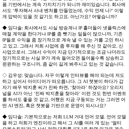
폼 기반에서는 계속 가지치기가 되니까 재미있습니다. 회사에
서도 ‘투자해서 사내 벤처를 만들었는데, 수익 언제 나?’ 이렇
게 압박이 있을 것 같기도 하고요. 아닌가요? 어떻습니까?
◆ 임다솔: 회사에서도 사실 방송계나 IP 홀더들이 넷플릭스에
매절 계약을 한다거나 IP를 좀 뺏기는 일들이 많으니까, 기존
IP들로 수익을 좀 장기적으로 계속 낼 수 있는 거를 고민 하시
고 있고. 그래서 저희 사업에 좀 투자를 해 주신 것 같아요. 신
사업으로서. 그래서 수익이 지금 단기적으로는 조금 나더라도
장기적으로는 사실 IP가 계속 들어오면 들어올수록 상승하고
윈윈하는 구조니까, 좀 같이 길게 봐주시고 있는 것 같습니다.
◇ 김우성: 맞습니다. 자꾸 이렇게 인터뷰를 해야 되는데 저도
하고 싶어서 아이디어가 떠오릅니다. 그 AI 챗봇이 하다가 갑
자기 배우 박지훈 씨가 진짜 하면, ‘찾아라’ 하잖아요? 오리지
널을 AI가 아닌 ‘진짜 박지훈을 찾아라’ 이런 것도 한번 이벤트
를 하셔도 좋을 것 같고, 어쨌든 지금 구동되는 거는 그러면 어
떤 AI 엔진, 혹은 챗봇을 기반으로 운영이 되시나요?
◆ 임다솔: 기본적으로는 저희 LLM 거대 언어 모델. 언어 모델
을 하고 저희가 엔진이라고 해서 그 AI를 여러 개 있는 ‘멀티
오케스트라’라고 사실 저랑 대화를 1대 1로 하면 인간은 계속