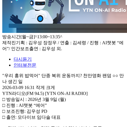
방송시간
[월~금]^13:00~13:35^
제작진
기획 : 김우성 장정우 / 연출 : 김세령 / 진행 : AI챗봇 “에
어”/ 인간보조출연 : 김우성 외.
다시듣기
인터뷰전문
"우리 홍위 밥먹어" 단종 복위 운동까지? 천만영화 팬덤 ○○ 만
나 생긴 일
2026-03-09 16:31
작게
크게
YTN라디오(FM 94.5) [YTN ON-AI RADIO]
□ 방송일시 : 2026년 3월 9일 (월)
□ 진행 : AI챗봇 “에어”
□ 보조진행: 김우성 PD
□ 출연: 모다이브 임다솔 대표