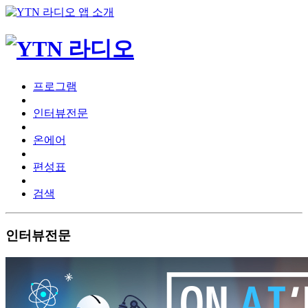
프로그램
인터뷰전문
온에어
편성표
검색
인터뷰전문