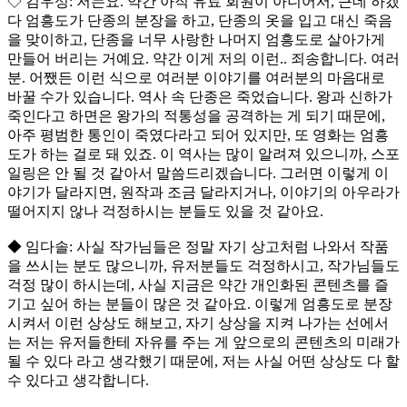
◇ 김우성: 저는요. 약간 아직 유료 회원이 아니어서, 근데 하겠
다 엄흥도가 단종의 분장을 하고, 단종의 옷을 입고 대신 죽음
을 맞이하고, 단종을 너무 사랑한 나머지 엄흥도로 살아가게
만들어 버리는 거예요. 약간 이게 저의 이런.. 죄송합니다. 여러
분. 어쨌든 이런 식으로 여러분 이야기를 여러분의 마음대로
바꿀 수가 있습니다. 역사 속 단종은 죽었습니다. 왕과 신하가
죽인다고 하면은 왕가의 적통성을 공격하는 게 되기 때문에,
아주 평범한 통인이 죽였다라고 되어 있지만, 또 영화는 엄흥
도가 하는 걸로 돼 있죠. 이 역사는 많이 알려져 있으니까, 스포
일링은 안 될 것 같아서 말씀드리겠습니다. 그러면 이렇게 이
야기가 달라지면, 원작과 조금 달라지거나, 이야기의 아우라가
떨어지지 않나 걱정하시는 분들도 있을 것 같아요.
◆ 임다솔: 사실 작가님들은 정말 자기 상고처럼 나와서 작품
을 쓰시는 분도 많으니까, 유저분들도 걱정하시고, 작가님들도
걱정 많이 하시는데, 사실 지금은 약간 개인화된 콘텐츠를 즐
기고 싶어 하는 분들이 많은 것 같아요. 이렇게 엄흥도로 분장
시켜서 이런 상상도 해보고, 자기 상상을 지켜 나가는 선에서
는 저는 유저들한테 자유를 주는 게 앞으로의 콘텐츠의 미래가
될 수 있다 라고 생각했기 때문에, 저는 사실 어떤 상상도 다 할
수 있다고 생각합니다.