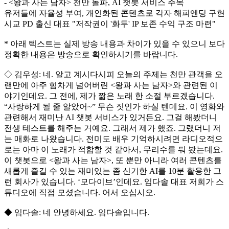
- <왕과 사는 남자> 천만 돌파, AI 챗봇 서비스 주목
유저들에 자율성 부여, 개인화된 콘텐츠로 각자 해피엔딩 구현
시교 PD 출신 대표 "저작권이 '화두' IP 보존 수익 구조 마련"
* 아래 텍스트는 실제 방송 내용과 차이가 있을 수 있으니 보다
정확한 내용은 방송으로 확인하시기를 바랍니다.
◇ 김우성: 네. 알고 계시다시피 오늘의 주제는 천만 관객을 오
랜만에 아주 힘차게 넘어버린 <왕과 사는 남자>와 관련된 이
야기인데요. 그 전에, 제가 짧은 노래 한 소절 부르겠습니다.
“사랑하게 될 줄 알았어~” 무슨 짓인가 하실 텐데요. 이 영화와
관련해서 재미난 AI 챗봇 서비스가 있거든요. 그걸 해봤더니
전생 테스트를 해주는 거예요. 그래서 제가 했죠. 그랬더니 저
는 매화로 나왔습니다. 전미도 배우 기억하시려면 라디오적으
로는 아마 이 노래가 적합할 것 같아서, 무리수를 둬 봤는데요.
이 챗봇으로 <왕과 사는 남자>, 또 뿐만 아니라 여러 콘텐츠를
새롭게 즐길 수 있는 재미있는 좀 신기한 AI를 10분 활용한 그
런 회사가 있습니다. ‘모다이브’인데요. 임다솔 대표 저희가 스
튜디오에 직접 모셨습니다. 어서 오십시오.
◆ 임다솔: 네 안녕하세요. 임다솔입니다.