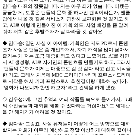
임다솔 대표의 잘못입니다. 저는 아무 죄가 없습니다. 어쨌든
궁금한 게, 보통은 팬들의 문화 중 하나인 팬픽이라든가, 팬클
럽에서 나올 것 같은 서비스가 굉장히 보편화된 것 같기도 하
고, AI로 이렇게 만들어진 이 기획 의도, 사업 배경을 좀 알려
줘야 저희 같은 후발주자가 잘 따라올 것 같아요.
◆ 임다솔: 일단 사실 이 아이템, 기획안은 저도 PD로서 콘텐
츠가 사실은 팬들은 좀 개인화해서, 자기 해석을 많이 담아서
즐기는 게 저는 조금 대중화되고 있다고 느꼈어요. AI를 하면
서 AI 생성형, AI로 자기만의 콘텐츠를 만들기도 하고, 그래서
‘팬들의 문화가 이제는 대중으로 갈 것 같다’라고 잡고 시작을
한 거고, 그래서 처음에 MBC 드라마인 <커피 프린스> 드라마
로 시작을 해서 커피 프린스로서 최한결이랑 대화해 봤다가,
‘영화가 나오니까 한번 해보자’ 라고 컨택을 하게 됐죠.
◇ 김우성: 예. 그런 추억의 여러 작품들 속으로 들어가서, 그때
의 주인공들과 대화를 해볼 수 있다라는 거잖아요? 그 세계관
을 안 해치기가 어려울 것 같아요.
◆ 임다솔: 그렇죠. 사실 유저들이 어떻게 어느 방향으로 대화
할지는 저희가 아무리 예상해도 정말 이상하게 대하면 끝이니