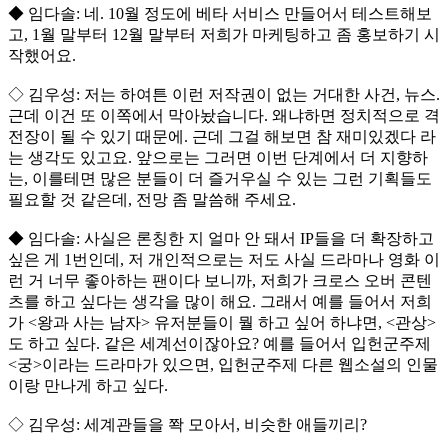
◆ 임다솔: 네. 10월 정도에 베타 서비스 만들어서 테스트해보
고, 1월 말부터 12월 말부터 저희가 마케팅하고 좀 홍보하기 시
작했어요.
◇ 김우성: 저는 하여튼 이런 저작권이 없는 거대한 사건, 뉴스.
근데 이건 또 이쪽에서 막아놨습니다. 왜냐하면 정치적으로 격
전장이 될 수 있기 때문에. 근데 그걸 해보면 참 재미있겠다 라
는 생각도 있고요. 앞으로는 그러면 이번 단계에서 더 지향하
는, 이를테면 많은 분들이 더 즐거우실 수 있는 그런 기획들도
필요할 것 같은데, 전망 좀 말씀해 주세요.
◆ 임다솔: 사실은 론칭한 지 얼마 안 돼서 IP들을 더 확장하고
싶은 게 1번인데, 저 개인적으로는 저도 사실 드라마나 영화 이
런 거 너무 좋아하는 팬이다 보니까, 저희가 크로스 오버 콘텐
츠를 하고 싶다는 생각을 많이 해요. 그래서 예를 들어서 저희
가 <왕과 사는 남자> 유저분들이 뭘 하고 싶어 하냐면, <관상>
도 하고 싶다. 같은 세계선이잖아요? 예를 들어서 입헌군주제
<궁>이라는 드라마가 있으면, 입헌군주제 다른 웹소설의 인물
이랑 만나게 하고 싶다.
◇ 김우성: 세계관들을 쫙 모아서, 비슷한 애들끼리?