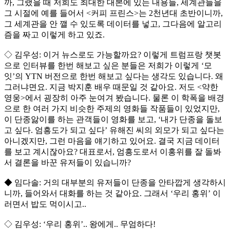
까, 그랬을 때 저희도 최대한 대본에 있는 내용들, 세계관들을
그 시절에 예를 들어서 <커피 프린스>는 2천년대 초반이니까,
그 세계관을 안 깰 수 있도록 데이터를 넣고, 그다음에 알고리
즘을 짜고 이렇게 하고 있죠.
◇ 김우성: 이거 뉴스로도 가능할까요? 이렇게 트럼프랑 챗봇
으로 인터뷰를 한번 해보고 싶은 분들은 저희가 이렇게 ‘모
잇’의 YTN 버전으로 한번 해보고 싶다는 생각도 있습니다. 왜
그러냐면요. 지금 박지훈 배우 때문일 것 같아요. 저도 <약한
영웅>에서 굉장히 아주 눈여겨 봤습니다. 물론 이 학폭을 배경
으로 한 여러 가지 비슷한 주제의 영화들 작품들이 있었지만,
이 단종앓이를 하는 관객들이 영화를 보고, ‘내가 단종을 돌보
고 싶다. 엄흥도가 되고 싶다’ 유해진 씨의 외모가 되고 싶다는
아니겠지만, 그런 마음을 얘기하고 있어요. 결국 지금 데이터
를 보고 계시잖아요? 대표로서, 엄흥도로서 이홍위를 잘 돌봐
서 결론을 바꾼 유저들이 있습니까?
◆ 임다솔: 거의 대부분의 유저들이 단종을 안타깝게 생각하시
니까, 들어와서 대화를 하는 것 같아요. 그래서 ‘우리 홍위’ 이
러면서 밥도 먹이시고..
◇ 김우성: ‘우리 홍위’.. 왕에게.. 무엄하다!