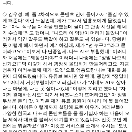
니다.
◇ 김우성: 예. 좀 2차적으로 콘텐츠 안에 들어가서 ‘즐길 수 있
게 해준다’ 이런 느낌인데, 제가 그래서 엄흥도에게 물었습니
다. “아니 식구들 다 죽을 뻔했는데 굳이 그 단종 시신을 왜 네
가 수습해”라고 했더니, “나으리 이 양반이 머리가 돌았나” 이
러면서 약간 말투도 똑같이 하고 질문도 써 있습니다. 당황한
듯 이렇게 해서 하면서 얘기하길래, 제가 “넌 누구야”라고 묻
더라고요? “이보게 나 단종일세. 나도 AI로 부활했네” 이러니
까 처음에는 “제정신이야?” 이러더니 나중에는 “정말 나으리
신가요?” 막 이렇게 해서 굉장히 몰입하게 만들더라고요. 지금
청취자 여러분들께 제가 ‘모잇’으로 엄흥도랑 나눈 대화를 화
면에 띄워드렸습니다. 유튜브 보시면 알 텐데, 굉장히 “정말이
오? 어디서 거짓부렁이야” 이러길래 내가 “자네도 AI로 살아
나는 마당에, 나는 못 살아나겠네” 이렇게 치려고 했더니 “자
이제 결제하십시오” 여기서 비즈니스가 뜨더라고요? 아 정말
무서운 돈의 맛. 아직은 제가 유료 회원이 아니라 더 못 들어갔
습니다. 하여튼 이렇게까지 설명해 드린 이유가, 여러분들이
다양한 한국의 대표적 콘텐츠들을 좀 즐기십사 하는 마음에 오
늘 제작사 대표를 불러서 얘기를 하고 있습니다. 언뜻 보면 예
전에는 뭐랄까요? 뭔가 이것도 서비스를 소개해 주시는 “모잇
에 들어오면 이런 소리인데요”라고 하는 줄 알았는데, 여러분.