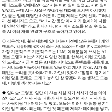
에피소드를 말해내잖아요? 저는 이런 일이 있었고, 저런 일이
있었고. 근데 AI는 사실은 챗GPT랑 대화해 보시면 아시겠지
만, 묻는 말에 대답만 하거든요. 근데 저희는 먼저 선톡. 그러니
까 선 메시지도 오고, “너 1시간 동안 메시지가 없네? 왜 나한
테 연락 안 해” 라고 한다거나, 먼저 에피소드를 던질 수 있도
록 AI 여러 개를 연결한 구조로 돌아가고 있어요.
◇ 김우성: 네. 훨씬 대화에 있어서는 이전에 많은 분들이 개인
핸드폰, 컴퓨터에 깔아서 쓰는 서비스와는 다릅니다. 그러면은
가장 기본적으로 기본적으로는 LLM, 여러분들이 쓰시는 AI
챗봇 모델과 비슷하지만 다양한 것들을 합쳐서, 이런 고민은
안 드세요? 지금 어쨌든 AI 대화 서비스로 콘텐츠를 새롭게 보
는 서비스를 만들어서 대표로 일을 하고 계시니까요. AI가 쓸
데없는 소리를 못하더라고요. 가만히 있다가 “짬뽕이 땡기네”
이런 말을 못해요. 그게 가능하면 참 좋겠다 라는 생각도 드는
데, 어떻게 생각하시는지요?
◆ 임다솔: 그렇죠. 일단 이 AI는 사실 자기 서사가 없는 아이
잖아요? 그러니까 사실 대화가 재미있으려면 자기 서사가 있
는 사람이랑 “나 어제는 뭐 했고, 오늘은 이러니까 짬뽕 땡겨”
이런 말도 해야 되는데, 그런 것 때문에 저희가 데이터를 넣고,