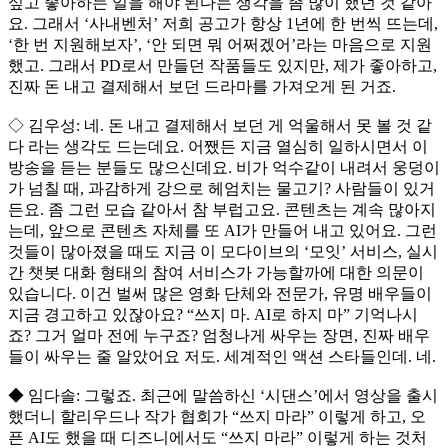
싶고 좋아하는 일을 해야 된다는 생각을 좀 많이 했던 것 같아
요. 그래서 ‘사내벤처’ 저희 공고가 항상 1년에 한 번씩 뜨는데,
‘한 번 지원해보자’, ‘안 되면 뭐 어쩌겠어’라는 마음으로 지원
했고. 그래서 PD로서 만들던 작품들도 있지만, 제가 좋아하고,
진짜 돈 내고 결제해서 보던 드라마를 가져오게 된 거죠.
◇ 김우성: 네. 돈 내고 결제해서 보던 게 억울해서 못 볼 것 같
다 라는 생각도 드는데요. 어쨌든 지금 열심히 일하시면서 이
방송을 듣는 분들도 많으신데요. 비가 억수같이 내려서 웅덩이
가 넘칠 때, 과감하게 강으로 헤엄치는 물고기? 사람들이 있거
든요. 좀 그런 모습 같아서 참 부럽고요. 콘텐츠는 계속 많아지
는데, 앞으로 콘텐츠 자체를 또 AI가 만들어 내고 있어요. 그런
것들이 많아졌을 때도 지금 이 모다이브의 ‘모잇’ 서비스, 실시
간 챗봇 대화 형태의 참여 서비스가 가능할까에 대한 의문이
있습니다. 이건 벌써 많은 영화 단체와 전문가, 유명 배우들이
지금 경고하고 있잖아요? “쓰지 마. AI로 하지 마” 기억나시
죠? 그거 얼마 전에 누구죠? 엄청나게 싸우는 장면, 진짜 배우
들이 싸우는 줄 알았어요 저도. 세계적인 액션 스타들인데. 네.
◆ 임다솔: 그렇죠. 최근에 말씀하신 ‘시댄스’에서 영상을 출시
했더니 할리우드나 작가 협회가 “쓰지 마라” 이렇게 하고, 오
픈 AI도 했을 때 디즈니에서도 “쓰지 마라” 이렇게 하는 것처