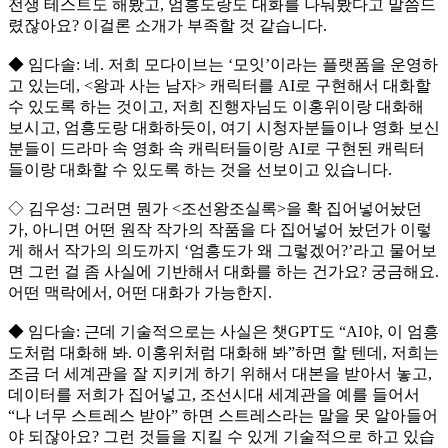
전생 테스트도 해봤고, 엄흥도랑도 대화를 나눠봤다고 말씀드
렸잖아요? 이걸론 소개가 부족할 것 같습니다.
◆ 임다솔: 네. 저희 모다이브는 ‘모잇’이라는 플랫폼을 운영하
고 있는데, <왕과 사는 남자> 캐릭터를 AI로 구현해서 대화할
수 있도록 하는 것이고, 저희 진행자님도 이홍위이랑 대화해
보시고, 엄흥도랑 대화하듯이, 여기 시청자분들이나 영화 보신
분들이 드라마 속 영화 속 캐릭터들이랑 AI로 구현된 캐릭터
들이랑 대화할 수 있도록 하는 것을 선보이고 있습니다.
◇ 김우성: 그러면 뭔가 <조선왕조실록>을 확 집어넣어놨던
가, 아니면 어떤 원작 작가의 작품을 다 집어넣어 놨던가 이렇
게 해서 작가의 의도까지 ‘엄흥도가 왜 그렇겠어?’라고 물어보
면 그런 걸 좀 사실에 기반해서 대화를 하는 건가요? 궁금해요.
어떤 맥락에서, 어떤 대화가 가능한지.
◆ 임다솔: 근데 기술적으로는 사실은 챗GPT도 “AI야, 이 엄흥
도처럼 대화해 봐. 이홍위처럼 대화해 봐”하면 할 텐데, 저희는
조금 더 세계관을 잘 지키게 하기 위해서 대본을 받아서 놓고,
데이터를 저희가 집어넣고, 조선시대 세계관을 예를 들어서
“나 너무 스트레스 받아” 하면 스트레스라는 말을 못 알아들어
야 되잖아요? 그런 것들을 지킬 수 있게 기술적으로 하고 있습