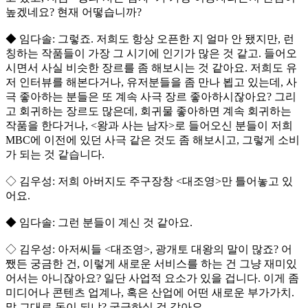
높겠네요? 현재 어떻습니까?
◆ 임다솔: 그렇죠. 저희도 항상 오픈한 지 얼마 안 됐지만, 런
칭하는 작품들이 가장 그 시기에 인기가 많은 것 같고. 들어오
시면서 사실 비슷한 장르를 좀 해보시는 것 같아요. 저희도 유
저 인터뷰를 해본다거나, 유저분들을 좀 만나 뵙고 있는데, 사
극 좋아하는 분들은 또 계속 사극 장르 좋아하시잖아요? 그리
고 회귀하는 장르도 많은데, 회귀물 좋아하면 계속 회귀하는
작품을 한다거나, <왕과 사는 남자>로 들어오신 분들이 저희
MBC에 이전에 있던 사극 같은 것도 좀 해보시고, 그렇게 소비
가 되는 것 같습니다.
◇ 김우성: 저희 아버지도 주구장창 <대조영>만 틀어놓고 있
어요.
◆ 임다솔: 그런 분들이 계신 것 같아요.
◇ 김우성: 아저씨들 <대조영>, 광개토 대왕의 말이 많죠? 어
쨌든 궁금한 건, 이렇게 새로운 서비스를 하는 건 그냥 재미있
어서는 아니잖아요? 일단 사업적 요소가 있을 겁니다. 이게 좀
미디어나 콘텐츠 업계나, 혹은 산업에 어떤 새로운 부가가치.
말 그대로 돈이 되냐? 궁금하실 것 같아요.