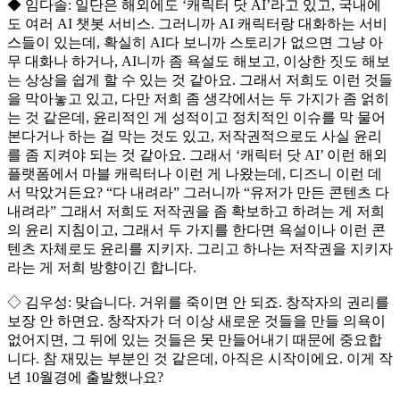
◆ 임다솔: 일단은 해외에도 ‘캐릭터 닷 AI’라고 있고, 국내에
도 여러 AI 챗봇 서비스. 그러니까 AI 캐릭터랑 대화하는 서비
스들이 있는데, 확실히 AI다 보니까 스토리가 없으면 그냥 아
무 대화나 하거나, AI니까 좀 욕설도 해보고, 이상한 짓도 해보
는 상상을 쉽게 할 수 있는 것 같아요. 그래서 저희도 이런 것들
을 막아놓고 있고, 다만 저희 좀 생각에서는 두 가지가 좀 얽히
는 것 같은데, 윤리적인 게 성적이고 정치적인 이슈를 막 물어
본다거나 하는 걸 막는 것도 있고, 저작권적으로도 사실 윤리
를 좀 지켜야 되는 것 같아요. 그래서 ‘캐릭터 닷 AI’ 이런 해외
플랫폼에서 마블 캐릭터나 이런 게 나왔는데, 디즈니 이런 데
서 막았거든요? “다 내려라” 그러니까 “유저가 만든 콘텐츠 다
내려라” 그래서 저희도 저작권을 좀 확보하고 하려는 게 저희
의 윤리 지침이고, 그래서 두 가지를 한다면 욕설이나 이런 콘
텐츠 자체로도 윤리를 지키자. 그리고 하나는 저작권을 지키자
라는 게 저희 방향이긴 합니다.
◇ 김우성: 맞습니다. 거위를 죽이면 안 되죠. 창작자의 권리를
보장 안 하면요. 창작자가 더 이상 새로운 것들을 만들 의욕이
없어지면, 그 뒤에 있는 것들은 못 만들어내기 때문에 중요합
니다. 참 재밌는 부분인 것 같은데, 아직은 시작이에요. 이게 작
년 10월경에 출발했나요?