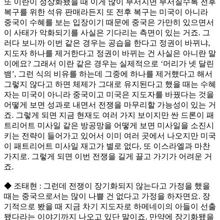
또 이란이 정상화됐을 때 이게 많이 부서지면 부서질수록 전후
복구를 위한 석유 판매라든지 또 전후 복구는 미국이 아니라
중국이 수혜를 보는 입장이기 때문에 중국은 가만히 있으면서
이 사태가 악화되기를 사실은 기다리는 측면이 있는 거죠. 그
러다 보니까 이번 같은 경우는 공습을 한다고 정권이 바뀌냐,
지도자 하나를 제거한다고 정권이 바뀌는 건 사실은 아니란 말
이에요? 그래서 이란 같은 경우는 실제적으로 ‘머리가 넷 달린
뱀’, 그런 식의 비유를 하는데 그중에 하나를 제거했다고 해서
그렇지 않다고 하면 체제가 그대로 유지된다고 했을 때는 수혜
자는 미국이 아니라 중국이고 미국은 지도자를 바꿨다는 것을
어떻게 보면 성과로 내면서 전쟁을 마무리할 가능성이 있는 거
죠. 그렇게 되면 지금 현재도 여러 가지 보이지만 싼 드론이 패
트리어트 미사일 같은 방공망을 어떻게 보면 미사일을 소진시
키는 전략이 들어가고 있어서 이미 여러 곳에서 나오지만 미국
이 패트리어트 미사일 재고가 별로 없다, 또 이스라엘과 마찬
가지로. 그렇게 되면 이번 전쟁을 길게 끌고 가기가 어려운 거
죠.
◆ 조태현 : 그런데 전쟁이 장기화되지 않는다고 가정을 했을
때는 중국으로서는 많이 나쁠 건 없다고 가정을 하자면요. 장
기적으로 봤을 때 지금 차기 지도자로 하메네이의 아들이 선출
됐다라는 이야기까지 나오고 있단 말이죠. 만약에 장기화됐을