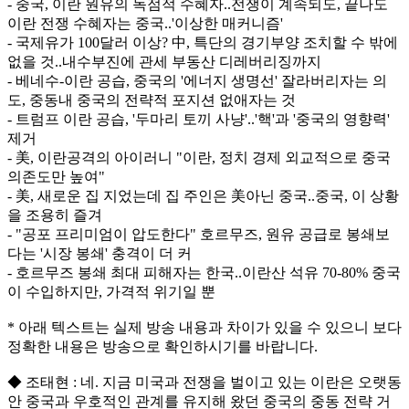
- 중국, 이란 원유의 독점적 수혜자..전쟁이 계속되도, 끝나도
이란 전쟁 수혜자는 중국..'이상한 매커니즘'
- 국제유가 100달러 이상? 中, 특단의 경기부양 조치할 수 밖에
없을 것..내수부진에 관세 부동산 디레버리징까지
- 베네수-이란 공습, 중국의 '에너지 생명선' 잘라버리자는 의
도, 중동내 중국의 전략적 포지션 없애자는 것
- 트럼프 이란 공습, '두마리 토끼 사냥'..'핵'과 '중국의 영향력'
제거
- 美, 이란공격의 아이러니 "이란, 정치 경제 외교적으로 중국
의존도만 높여"
- 美, 새로운 집 지었는데 집 주인은 美아닌 중국..중국, 이 상황
을 조용히 즐겨
- "공포 프리미엄이 압도한다" 호르무즈, 원유 공급로 봉쇄보
다는 '시장 봉쇄' 충격이 더 커
- 호르무즈 봉쇄 최대 피해자는 한국..이란산 석유 70-80% 중국
이 수입하지만, 가격적 위기일 뿐
* 아래 텍스트는 실제 방송 내용과 차이가 있을 수 있으니 보다
정확한 내용은 방송으로 확인하시기를 바랍니다.
◆ 조태현 : 네. 지금 미국과 전쟁을 벌이고 있는 이란은 오랫동
안 중국과 우호적인 관계를 유지해 왔던 중국의 중동 전략 거