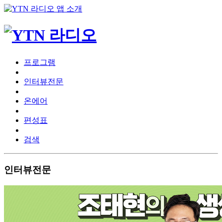
프로그램
인터뷰전문
온에어
편성표
검색
인터뷰전문