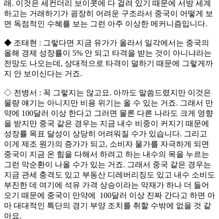
래. 이것은 세컨더리 보이콧에 다 걸려 있기 때문에 서방 세계
하고는 거래하기가 굉장히 어려운 구조라서 중국이 어떻게 보
면 독점적인 수혜를 보는 그런 아주 이상한 메커니즘입니다.
◆ 조태현 : 그렇다면 지금 유가가 올라서 일각에서는 중국의
올해 경제 성장률이 5% 안 되고 타격을 받는 것이 아니냐라는
전망도 나오는데, 상대적으로 타격이 덜하기 때문에 그렇게까
지 안 보이신다는 거죠.
◇ 전병서 : 꼭 그렇지는 않고요. 아까도 말씀드렸지만 이것은
물량 얘기는 아니지만 비용 위기는 올 수 있는 거죠. 그래서 만
약에 100달러 이상 한다고 그러면 물론 다른 나라도 크게 영향
을 받지만 중국 같은 경우는 지금 내수 비중이 커지기 때문에
성장률 목표 달성이 상당히 어려워질 수가 있습니다. 그리고
이게 제조 원가의 증가가 되고, 소비자 물가를 자극하게 되면
중국이 지금 온 힘을 다해서 하려고 하는 내수의 목을 누르는
그런 악순환이 나올 수가 있는 거죠. 그래서 중국 같은 경우는
지금 관세 충격도 있고 부동산 디레버리징도 있고 내수 소비도
부진한 데 여기에 석유 가격 상승이라는 악재가 하나 더 들어
오기 때문에 중국이 만약에 100달러 이상 진짜 간다고 하면 아
마 대대적인 특단의 경기 부양 조치를 취할 수밖에 없을 것 같
아요.