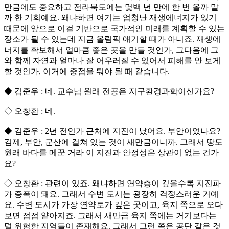
만금에도 중요하고 전라북도에는 몇백 년 만에 한 번 올까 말
까 한 기회예요. 왜냐하면 여기는 엄청난 재생에너지가 있기
때문에 앞으로 이걸 기반으로 국가적인 미래를 계획할 수 있는
장소가 될 수 있는데 지금 올림픽 얘기할 때가 아니죠. 재생에
너지를 확보해서 얼마큼 좋은 곳을 만들 것인가, 그다음에 그
와 함께 자연과 얼마나 잘 어우러질 수 있어서 피해를 안 보게
할 것인가, 이거에 중점을 둬야 될 때 같습니다.
◆ 김준우 : 네. 교수님 원래 전공은 지구환경과학이신가요?
◇ 오창환 : 네.
◆ 김준우 : 2년 전인가 근처에 지진이 났어요. 부안이었나요?
김제, 부안, 군산에 걸쳐 있는 것이 새만금이니까. 그래서 땅도
원래 바다를 메꾼 거라 이 지진과 안정성은 상관이 없는 건가
요?
◇ 오창환 : 관련이 있죠. 왜냐하면 연약층이 깊을수록 지진파
가 증폭이 돼요. 그래서 수변 도시는 굉장히 걱정스러운 거예
요. 수변 도시가 가장 연약토가 깊은 곳이고, 육지 쪽으로 오다
보면 점점 얕아지죠. 그래서 새만금 육지 쪽에는 거기보다는
덜 위험한 지역들이 존재해요. 그래서 그런 쪽은 공단 같은 것