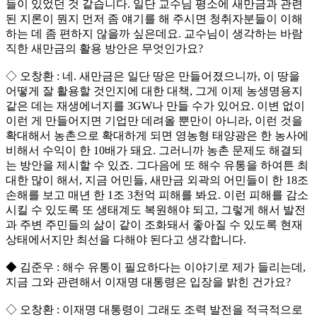
들이 있었던 것 같습니다. 일단 교수님 평소에 새만금과 관련
된 지론이 뭔지 먼저 좀 얘기를 해 주시면 청취자분들이 이해
하는 데 좀 편하지 않을까 싶은데요. 교수님이 생각하는 바람
직한 새만금의 활용 방안은 무엇인가요?
◇ 오창환 : 네. 새만금은 일단 땅은 만들어졌으니까, 이 땅을
어떻게 잘 활용할 것인지에 대한 대책, 그게 이제 농생명용지
같은 데는 재생에너지를 3GW나 만들 수가 있어요. 이변 없이
이런 게 만들어지면 기업만 데려올 뿐만이 아니라, 이런 것을
확대해서 농촌으로 확대하게 되면 영농형 태양광은 한 농사에
비해서 수익이 한 10배가 돼요. 그러니까 농촌 문제도 해결되
는 방안을 제시할 수 있죠. 그다음에 또 해수 유통을 하여튼 최
대한 많이 해서, 지금 어민들, 새만금 외곽의 어민들이 한 18조
손해를 보고 매년 한 1조 3천억 피해를 봐요. 이런 피해를 감소
시킬 수 있도록 또 생태계도 복원해야 되고, 그렇게 해서 발전
과 주변 주민들의 삶이 같이 조화돼서 좋아질 수 있도록 현재
상태에서지만 최선을 다해야 된다고 생각합니다.
◆ 김준우 : 해수 유통이 필요하다는 이야기로 제가 들리는데,
지금 그와 관련해서 이재명 대통령은 입장을 밝힌 건가요?
◇ 오창환 : 이재명 대통령이 그래도 조력 발전을 적극적으로