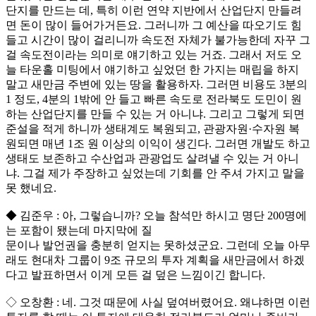
단지를 만드는 데, 특히 이런 연약 지반에서 산업단지 만들려
면 돈이 많이 들어가거든요. 그러니까 그 예산을 따오기도 힘
들고 시간이 많이 걸리니까 속도전 자체가 불가능한데 자꾸 그
걸 속도전이라는 의미로 얘기하고 있는 거죠. 그래서 저도 오
늘 타운홀 미팅에서 얘기하고 싶었던 한 가지는 매립을 하지
말고 새만금 주변에 있는 땅을 활용하자. 그러면 비용도 3분의
1 정도, 4분의 1밖에 안 들고 빠른 속도로 전라북도 도민이 원
하는 산업단지를 만들 수 있는 거 아니냐. 그리고 그렇게 되면
준설을 적게 하니까 생태계도 복원되고, 관광자원·수자원 복
원되면 매년 1조 원 이상의 이익이 생긴다. 그러면 개발도 하고
생태도 보존하고 수산업과 관광업도 살려낼 수 있는 거 아니
냐. 그걸 제가 주장하고 싶었는데 기회를 안 주셔 가지고 말을
못 했네요.
◆ 김준우 : 아, 그렇습니까? 오늘 참석만 하시고 명단 200명에
는 포함이 됐는데 마지막에 질
문이나 발언권을 충분히 얻지는 못하셨군요. 그런데 오늘 아무
래도 현대차 그룹이 9조 규모의 투자 계획을 새만금에서 하겠
다고 발표하면서 이게 모든 걸 덮은 느낌이긴 합니다.
◇ 오창환 : 네. 그것 때문에 사실 덮여버렸어요. 왜냐하면 이런