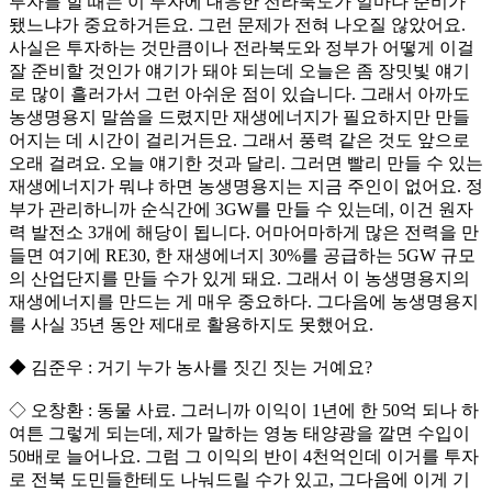
투자를 할 때는 이 투자에 대응한 전라북도가 얼마나 준비가
됐느냐가 중요하거든요. 그런 문제가 전혀 나오질 않았어요.
사실은 투자하는 것만큼이나 전라북도와 정부가 어떻게 이걸
잘 준비할 것인가 얘기가 돼야 되는데 오늘은 좀 장밋빛 얘기
로 많이 흘러가서 그런 아쉬운 점이 있습니다. 그래서 아까도
농생명용지 말씀을 드렸지만 재생에너지가 필요하지만 만들
어지는 데 시간이 걸리거든요. 그래서 풍력 같은 것도 앞으로
오래 걸려요. 오늘 얘기한 것과 달리. 그러면 빨리 만들 수 있는
재생에너지가 뭐냐 하면 농생명용지는 지금 주인이 없어요. 정
부가 관리하니까 순식간에 3GW를 만들 수 있는데, 이건 원자
력 발전소 3개에 해당이 됩니다. 어마어마하게 많은 전력을 만
들면 여기에 RE30, 한 재생에너지 30%를 공급하는 5GW 규모
의 산업단지를 만들 수가 있게 돼요. 그래서 이 농생명용지의
재생에너지를 만드는 게 매우 중요하다. 그다음에 농생명용지
를 사실 35년 동안 제대로 활용하지도 못했어요.
◆ 김준우 : 거기 누가 농사를 짓긴 짓는 거예요?
◇ 오창환 : 동물 사료. 그러니까 이익이 1년에 한 50억 되나 하
여튼 그렇게 되는데, 제가 말하는 영농 태양광을 깔면 수입이
50배로 늘어나요. 그럼 그 이익의 반이 4천억인데 이거를 투자
로 전북 도민들한테도 나눠드릴 수가 있고, 그다음에 이게 기