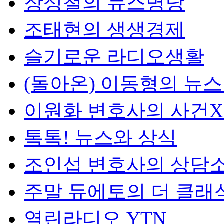
장성철의 뉴스명당
조태현의 생생경제
슬기로운 라디오생활
(돌아온) 이동형의 뉴
이원화 변호사의 사건
톡톡! 뉴스와 상식
조인섭 변호사의 상담
주말 듀에토의 더 클래
열린라디오 YTN