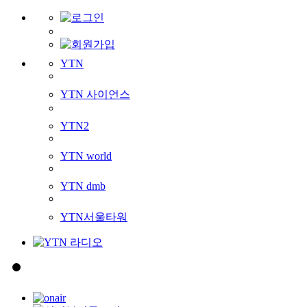
YTN
YTN 사이언스
YTN2
YTN world
YTN dmb
YTN서울타워