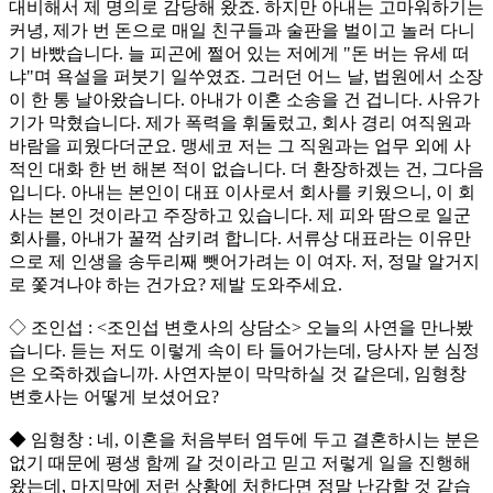
대비해서 제 명의로 감당해 왔죠. 하지만 아내는 고마워하기는
커녕, 제가 번 돈으로 매일 친구들과 술판을 벌이고 놀러 다니
기 바빴습니다. 늘 피곤에 쩔어 있는 저에게 "돈 버는 유세 떠
냐"며 욕설을 퍼붓기 일쑤였죠. 그러던 어느 날, 법원에서 소장
이 한 통 날아왔습니다. 아내가 이혼 소송을 건 겁니다. 사유가
기가 막혔습니다. 제가 폭력을 휘둘렀고, 회사 경리 여직원과
바람을 피웠다더군요. 맹세코 저는 그 직원과는 업무 외에 사
적인 대화 한 번 해본 적이 없습니다. 더 환장하겠는 건, 그다음
입니다. 아내는 본인이 대표 이사로서 회사를 키웠으니, 이 회
사는 본인 것이라고 주장하고 있습니다. 제 피와 땀으로 일군
회사를, 아내가 꿀꺽 삼키려 합니다. 서류상 대표라는 이유만
으로 제 인생을 송두리째 뺏어가려는 이 여자. 저, 정말 알거지
로 쫓겨나야 하는 건가요? 제발 도와주세요.
◇ 조인섭 : <조인섭 변호사의 상담소> 오늘의 사연을 만나봤
습니다. 듣는 저도 이렇게 속이 타 들어가는데, 당사자 분 심정
은 오죽하겠습니까. 사연자분이 막막하실 것 같은데, 임형창
변호사는 어떻게 보셨어요?
◆ 임형창 : 네, 이혼을 처음부터 염두에 두고 결혼하시는 분은
없기 때문에 평생 함께 갈 것이라고 믿고 저렇게 일을 진행해
왔는데, 마지막에 저런 상황에 처한다면 정말 난감할 것 같습