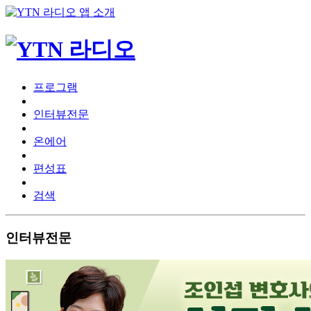
프로그램
인터뷰전문
온에어
편성표
검색
인터뷰전문