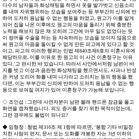
다수의 남자들과 화상채팅을 하면서 옷을 발가벗고 신음소리
를 내며 자위행위하는 모습을 보여주는 등 부부간의 신의에 반
하여 도저히 용납될 수 없는 행동을 하였고, 원고가 이를 알게
되어 집을 나온 이후에도 원고의 마음을 돌리기 위해 충분한
노력을 해보지 않은 채 오히려 그간에 아무 일도 없었다는 듯
이 쌍꺼풀 수술을 하는 등 자숙하려는 모습을 보이지 않음으로
써 원고의 마음을 돌이킬 수 없게 만든 피고에게 있다고 할 것
이고, 피고의 이러한 행위는 민법 제840조제6호의 이혼사유에
해당하므로, 이를 이유로 한 원고의 이 사건 이혼청구는 이유
있다.’고 판시한 바 있습니다. 따라서 사안에서처럼 남편이 바
지를 벗고 이성과 음란한 화상채팅을 했으면서도, 사과나 반성
은 커녕 도리어 화를 내며 나가라고 소리치는 등의 행동을 했
다면, 이는 부부간의 신의에 반하여 도저히 용납될 수 없는 행
동으로 보여질 여지가 있어 이혼청구가 가능해 보입니다.
◇ 조인섭 : 그런데 사연자분이 남편 몰래 핸드폰 잠금을 풀고
화면을 캡쳐했습니다. 외도 증거를 찾기 위한 목적이었는데,
그런 경우에도 불법이 되나요?
◆ 임형창 : 형법 제316조 제 1항에 따르면, ‘봉함 기타 비밀장
치한 사람의 편지, 문서 또는 도화를 개봉한 자는 3년 이하의