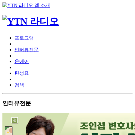
프로그램
인터뷰전문
온에어
편성표
검색
인터뷰전문