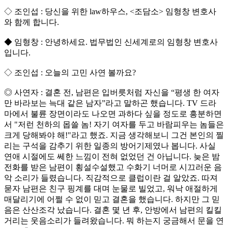
◇ 조인섭 : 당신을 위한 law하우스, <조담소> 임형창 변호사
와 함께 합니다.
◆ 임형창 : 안녕하세요. 법무법인 신세계로의 임형창 변호사
입니다.
◇ 조인섭 : 오늘의 고민 사연 볼까요?
◎ 사연자 : 결혼 전, 남편은 입버릇처럼 자신을 “평생 한 여자
만 바라보는 늑대 같은 남자”라고 말하곤 했습니다. TV 드라
마에서 불륜 장면이라도 나오면 과하다 싶을 정도로 흥분하면
서 "저런 천하의 몹쓸 놈! 자기 여자를 두고 바람피우는 놈들은
크게 당해봐야 해!"라고 했죠. 지금 생각해보니 그건 본인의 찔
리는 구석을 감추기 위한 일종의 방어기제였나 봅니다. 사실
연애 시절에도 쎄한 느낌이 전혀 없었던 건 아닙니다. 늦은 밤
전화를 받은 남편이 횡설수설했고 수화기 너머로 시끄러운 음
악 소리가 들렸습니다. 직감적으로 클럽이란 걸 알았죠. 따져
묻자 남편은 친구 핑계를 대며 눈물로 빌었고, 워낙 애절하게
매달리기에 어쩔 수 없이 믿고 결혼을 했습니다. 하지만 그 믿
음은 산산조각 났습니다. 결혼 몇 년 후, 안방에서 남편의 킬킬
거리는 웃음소리가 들려왔습니다. 뭐 하는지 궁금해서 문을 연