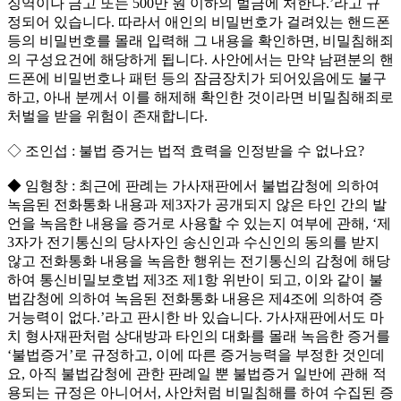
징역이나 금고 또는 500만 원 이하의 벌금에 처한다.’라고 규
정되어 있습니다. 따라서 애인의 비밀번호가 걸려있는 핸드폰
등의 비밀번호를 몰래 입력해 그 내용을 확인하면, 비밀침해죄
의 구성요건에 해당하게 됩니다. 사안에서는 만약 남편분의 핸
드폰에 비밀번호나 패턴 등의 잠금장치가 되어있음에도 불구
하고, 아내 분께서 이를 해제해 확인한 것이라면 비밀침해죄로
처벌을 받을 위험이 존재합니다.
◇ 조인섭 : 불법 증거는 법적 효력을 인정받을 수 없나요?
◆ 임형창 : 최근에 판례는 가사재판에서 불법감청에 의하여
녹음된 전화통화 내용과 제3자가 공개되지 않은 타인 간의 발
언을 녹음한 내용을 증거로 사용할 수 있는지 여부에 관해, ‘제
3자가 전기통신의 당사자인 송신인과 수신인의 동의를 받지
않고 전화통화 내용을 녹음한 행위는 전기통신의 감청에 해당
하여 통신비밀보호법 제3조 제1항 위반이 되고, 이와 같이 불
법감청에 의하여 녹음된 전화통화 내용은 제4조에 의하여 증
거능력이 없다.’라고 판시한 바 있습니다. 가사재판에서도 마
치 형사재판처럼 상대방과 타인의 대화를 몰래 녹음한 증거를
‘불법증거’로 규정하고, 이에 따른 증거능력을 부정한 것인데
요, 아직 불법감청에 관한 판례일 뿐 불법증거 일반에 관해 적
용되는 규정은 아니어서, 사안처럼 비밀침해를 하여 수집된 증