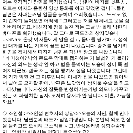
저는 충격적인 장면을 목격했습니다. 남편이 바지를 벗은 채,
모르는 여자와 음란한 영상 통화를 하고 있었던 겁니다.들킨
남편은 사과는커녕 얼굴을 붉히며 소리쳤습니다. "노크도 없
이 갑자기 들어오면 어떡해!" 그러고는 저를 밀쳐내고 문을 잠
가버리더군요. 배신감에 잠을 설친 저는 그날 밤 몰래 남편의
휴대폰을 확인했습니다. 말 그대로 판도라의 상자였습니
다.SNS로 온갖 여자들에게 말을 걸고, 몸매를 평가하고, 성적
인 대화를 나눈 기록이 끝도 없이 나왔습니다. 증거를 남기려
화면을 캡처해서 따지자 남편은 적반하장으로 나왔습니다.
"너 미쳤어? 남의 핸드폰 맘대로 캡처하는 거 불법인 거 몰라?"
자신의 외도는 생각 안 하고 법을 들먹이는 모습에 정이 뚝 떨
어지더군요. 결국 저는 짐을 챙겨서 집을 나왔습니다. 그런데
더 기가 막힌 건 그 이후입니다. 아내가 집을 나갔으면 찾아와
서 빌어도 모자랄 판에, 남편은 느닷없이 '쌍꺼풀 수술'을 하고
나타났습니다. 자신의 잘못을 반성하기는커녕 외모나 가꾸고
있는 이 파렴치한 남자, 도저히 용서가 안 됩니다. 이혼, 가능할
까요?
◇ 조인섭 : <조인섭 변호사의 상담소>오늘의 사연, 함께 만나
봤습니다. 남편분의 태도가 점입가경입니다. 본인의 외도 현장
을 들키고도 오히려 큰소리를 치고, 반성은커녕 성형수술까
지... 임형창 변호사는 어떻게 들으셨어요?