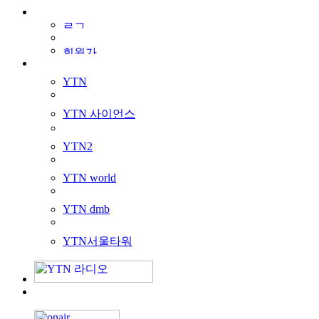
YTN
YTN 사이언스
YTN2
YTN world
YTN dmb
YTN서울타워