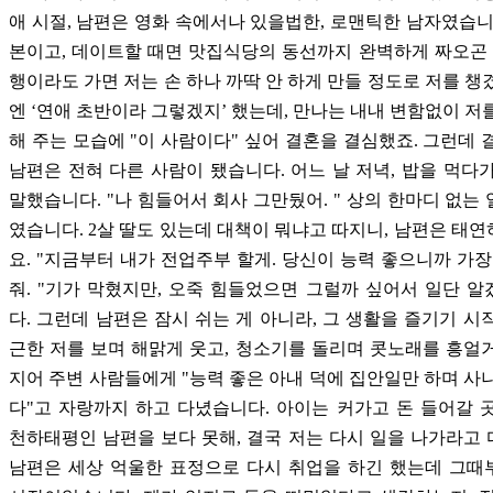
애 시절, 남편은 영화 속에서나 있을법한, 로맨틱한 남자였습니
본이고, 데이트할 때면 맛집식당의 동선까지 완벽하게 짜오곤 
행이라도 가면 저는 손 하나 까딱 안 하게 만들 정도로 저를 챙
엔 ‘연애 초반이라 그렇겠지’ 했는데, 만나는 내내 변함없이 저
해 주는 모습에 "이 사람이다" 싶어 결혼을 결심했죠. 그런데 
남편은 전혀 다른 사람이 됐습니다. 어느 날 저녁, 밥을 먹다
말했습니다. "나 힘들어서 회사 그만뒀어. " 상의 한마디 없는
였습니다. 2살 딸도 있는데 대책이 뭐냐고 따지니, 남편은 태
요. "지금부터 내가 전업주부 할게. 당신이 능력 좋으니까 가장
줘. "기가 막혔지만, 오죽 힘들었으면 그럴까 싶어서 일단 
다. 그런데 남편은 잠시 쉬는 게 아니라, 그 생활을 즐기기 시
근한 저를 보며 해맑게 웃고, 청소기를 돌리며 콧노래를 흥얼
지어 주변 사람들에게 "능력 좋은 아내 덕에 집안일만 하며 사
다"고 자랑까지 하고 다녔습니다. 아이는 커가고 돈 들어갈 
천하태평인 남편을 보다 못해, 결국 저는 다시 일을 나가라고
남편은 세상 억울한 표정으로 다시 취업을 하긴 했는데 그때