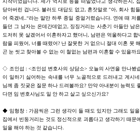
시작이었습니다. 제가 억지로 등을 떠밀었다고 생각하는지, 
닫아버린 겁니다. 불러도 대답도 없고, 혼잣말로 "아, 회사 힘들
어 죽겠네..“라는 말만 하루 종일 중얼거렸습니다. 연애 때 저
들던 그 남자는 온데간데없고, 징징거리는 사춘기 아들만 남은
도저히 못 살겠어서 이혼하자고 했더니, 남편은 억울하다고 합니
람을 피웠어, 너를 때렸어? 난 잘못한 거 없으니 절대 이혼 못 
곤 눈 씻고 찾아볼 수 없는 이 철없는 남편과 이혼할 수 있을까
◇ 조인섭 : <조인섭 변호사의 상담소> 오늘의 사연을 만나봤
이 일하기 싫어하는 속내를 너무 노골적으로 드러내고 계시네
님께 좀 짓궂은 질문 하나 드려볼까요? 만약 아내분이 능력도 
다면 임 변호사님도 일 안 하고 살고 싶으신가요?
◆ 임형창 : 가끔씩은 그런 생각이 들 때도 있지만 그래도 일을
집에서 빈둥거리는 것도 정신적으로 괴롭다고 생각하기 때문에
일을 해야 하는 것 같습니다.