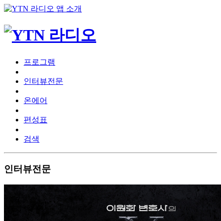
프로그램
인터뷰전문
온에어
편성표
검색
인터뷰전문