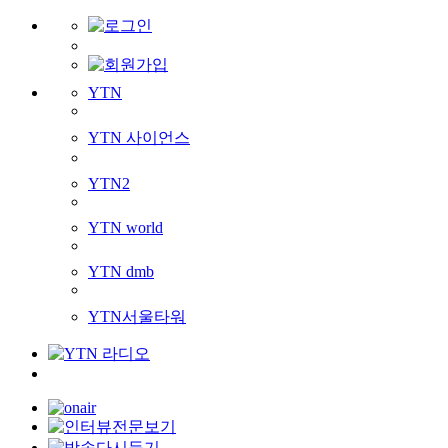
YTN
YTN 사이언스
YTN2
YTN world
YTN dmb
YTN서울타워