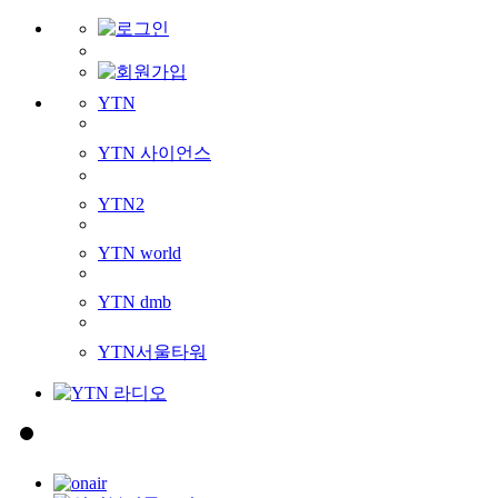
YTN
YTN 사이언스
YTN2
YTN world
YTN dmb
YTN서울타워