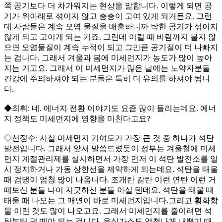
쪽 공기보다 더 차가워지는 현상을 말합니다. 이렇게 되면 공
기가 위아래로 섞이지 않고 층층이 고여 있게 되거든요. 그런
데 사람들은 계속 오염 물질을 배출하니까 탁한 공기가 섞이지
않게 되고 고이게 되는 거죠. 그런데 이럴 때 바람까지 불지 않
으면 오염물질이 계속 누적이 되고 그만큼 공기질이 더 나빠지
는 겁니다. 그래서 겨울과 봄에 미세먼지가 농도가 많이 높아
지는 거고요. 그래서 이 미세먼지가 많은 날에는 노약자분들
건강에 주의하셔야 되는 분들은 특히 더 유의를 하셔야 됩니
다.
◆최휘: 네. 에너지 전환 이야기도 요즘 많이 들리는데요. 에너
지 정책도 미세먼지에 영향을 미친다고요?
◇선정수: 사실 미세먼지 기여도가 가장 큰 것 중 하나가 석탄
발전입니다. 그래서 앞서 말씀드렸듯이 정부는 겨울철에 미세
먼지 계절관리제를 실시하면서 가장 먼저 이 석탄 발전소를 일
시 정지하거나 가동 상한선을 제약하게 되는데요. 석탄을 태울
때 검댕이 엄청 많이 나옵니다. 조개탄 갈탄 이런 연탄 이런 거
떼보신 분들 나이 지긋하신 분들 아실 텐데요. 석탄을 태울 때
태울 때 나오는 그 매연이 바로 미세먼지입니다.그리고 황화합
물 이런 것도 많이 나오고요. 그래서 미세먼지를 줄이려면 석
탄부터 덜 떼야 되는 겁니다. 온실가스도 엄청나게 내뿜기 때