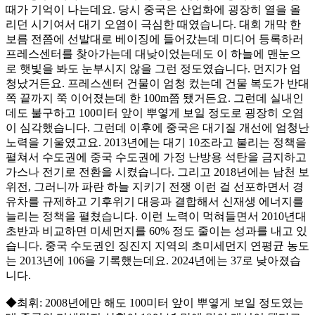
때가 기억이 나는데요. 당시 중국은 산업화에 굉장히 열을 올
리던 시기여서 대기 오염이 극심한 때였습니다. 대회 개막 한
보름 전쯤에 선발대로 베이징에 들어갔는데 미디어 등록하러
프레스센터를 찾아가는데 대낮이었는데도 이 하늘에 맨눈으
로 햇빛을 봐도 눈부시지 않을 그런 정도였습니다. 먼지가 엄
청났거든요. 프레스센터 건물이 엄청 컸는데 건물 복도가 반대
쪽 끝까지 쭉 이어졌는데 한 100m쯤 됐거든요. 그런데 실내인
데도 불구하고 100미터 앞이 뿌옇게 보일 정도로 굉장히 오염
이 심각했습니다. 그런데 이후에 중국은 대기질 개선에 엄청난
노력을 기울였고요. 2013년에는 대기 10조라고 불리는 정책을
펼쳐서 수도권에 중국 수도권에 가정 난방용 석탄을 금지하고
가스나 전기로 전환을 시켰습니다. 그리고 2018년에는 남천 보
위전, 그러니까 파란 하늘 지키기 전쟁 이런 걸 선포하면서 경
유차를 규제하고 기후위기 대응과 결합해서 신재생 에너지를
늘리는 정책을 펼쳤습니다. 이런 노력이 먹혀들면서 2010년대
초반과 비교하면 미세먼지를 60% 정도 줄이는 성과를 내고 있
습니다. 중국 수도권인 징진지 지역의 초미세먼지 연평균 농도
는 2013년에 106을 기록했는데요. 2024년에는 37로 낮아졌습
니다.
◆최휘: 2008년에만 해도 100미터 앞이 뿌옇게 보일 정도였는