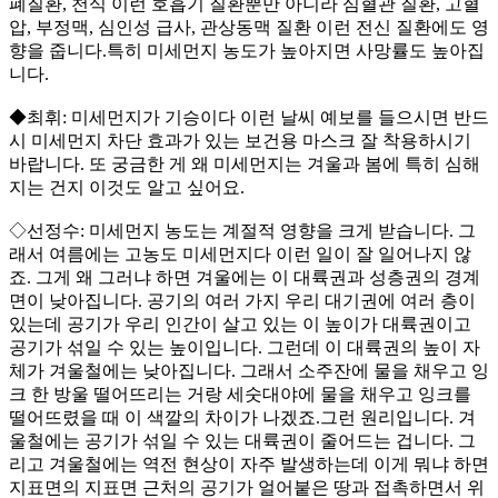
폐질환, 천식 이런 호흡기 질환뿐만 아니라 심혈관 질환, 고혈
압, 부정맥, 심인성 급사, 관상동맥 질환 이런 전신 질환에도 영
향을 줍니다.특히 미세먼지 농도가 높아지면 사망률도 높아집
니다.
◆최휘: 미세먼지가 기승이다 이런 날씨 예보를 들으시면 반드
시 미세먼지 차단 효과가 있는 보건용 마스크 잘 착용하시기
바랍니다. 또 궁금한 게 왜 미세먼지는 겨울과 봄에 특히 심해
지는 건지 이것도 알고 싶어요.
◇선정수: 미세먼지 농도는 계절적 영향을 크게 받습니다. 그
래서 여름에는 고농도 미세먼지다 이런 일이 잘 일어나지 않
죠. 그게 왜 그러냐 하면 겨울에는 이 대륙권과 성층권의 경계
면이 낮아집니다. 공기의 여러 가지 우리 대기권에 여러 층이
있는데 공기가 우리 인간이 살고 있는 이 높이가 대륙권이고
공기가 섞일 수 있는 높이입니다. 그런데 이 대륙권의 높이 자
체가 겨울철에는 낮아집니다. 그래서 소주잔에 물을 채우고 잉
크 한 방울 떨어뜨리는 거랑 세숫대야에 물을 채우고 잉크를
떨어뜨렸을 때 이 색깔의 차이가 나겠죠.그런 원리입니다. 겨
울철에는 공기가 섞일 수 있는 대륙권이 줄어드는 겁니다. 그
리고 겨울철에는 역전 현상이 자주 발생하는데 이게 뭐냐 하면
지표면의 지표면 근처의 공기가 얼어붙은 땅과 접촉하면서 위