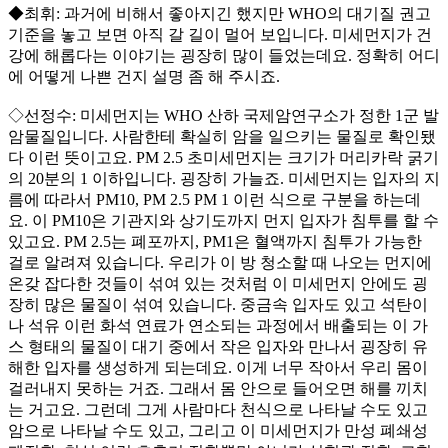
◆최휘: 과거에 비해서 좋아지긴 했지만 WHO의 대기질 권고
기준을 놓고 보면 아직 갈 길이 멀어 보입니다. 미세먼지가 건
강에 해롭다는 이야기는 굉장히 많이 들었는데요. 정확히 어디
에 어떻게 나쁜 건지 설명 좀 해 주시죠.
◇선정수: 미세먼지는 WHO 산하 국제암연구소가 정한 1군 발
암물질입니다. 사람한테 확실히 암을 일으키는 물질로 확인됐
다 이런 뜻이고요. PM 2.5 초미세먼지는 크기가 머리카락 굵기
의 20분의 1 이하입니다. 굉장히 가늘죠. 미세먼지는 입자의 지
름에 따라서 PM10, PM 2.5 PM 1 이런 식으로 구분을 하는데
요. 이 PM10은 기관지와 상기도까지 먼지 입자가 침투를 할 수
있고요. PM 2.5는 폐포까지, PM1은 혈액까지 침투가 가능한
걸로 알려져 있습니다. 우리가 이 방 청소할 때 나오는 먼지에
온갖 잡다한 것들이 섞여 있는 것처럼 이 미세먼지 안에도 굉
장히 많은 물질이 섞여 있습니다. 중금속 입자도 있고 석탄이
나 석유 이런 화석 연료가 연소되는 과정에서 배출되는 이 가
스 형태의 물질이 대기 중에서 작은 입자와 만나서 굉장히 유
해한 입자를 생성하게 되는데요. 이게 너무 작아서 우리 몸이
걸러내지 못하는 거죠. 그래서 몸 안으로 들어오면 해를 끼치
는 거고요. 그런데 그게 사람마다 천식으로 나타날 수도 있고
암으로 나타날 수도 있고, 그리고 이 미세먼지가 만성 폐쇄성