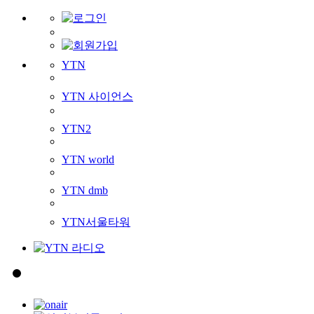
YTN
YTN 사이언스
YTN2
YTN world
YTN dmb
YTN서울타워