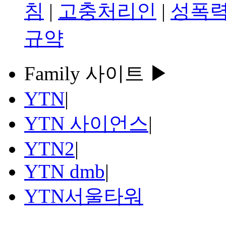
침
|
고충처리인
|
성폭력
규약
Family 사이트 ▶
YTN
|
YTN 사이언스
|
YTN2
|
YTN dmb
|
YTN서울타워