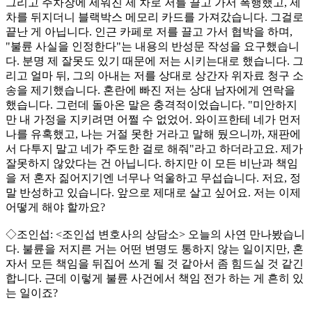
그리고 주차장에 세워진 제 차로 저를 끌고 가서 폭행했고, 제
차를 뒤지더니 블랙박스 메모리 카드를 가져갔습니다. 그걸로
끝난 게 아닙니다. 인근 카페로 저를 끌고 가서 협박을 하며,
"불륜 사실을 인정한다"는 내용의 반성문 작성을 요구했습니
다. 분명 제 잘못도 있기 때문에 저는 시키는대로 했습니다. 그
리고 얼마 뒤, 그의 아내는 저를 상대로 상간자 위자료 청구 소
송을 제기했습니다. 혼란에 빠진 저는 상대 남자에게 연락을
했습니다. 그런데 돌아온 말은 충격적이었습니다. "미안하지
만 내 가정을 지키려면 어쩔 수 없었어. 와이프한테 네가 먼저
나를 유혹했고, 나는 거절 못한 거라고 말해 뒀으니까, 재판에
서 다투지 말고 네가 주도한 걸로 해줘"라고 하더라고요. 제가
잘못하지 않았다는 건 아닙니다. 하지만 이 모든 비난과 책임
을 저 혼자 짊어지기엔 너무나 억울하고 무섭습니다. 저요, 정
말 반성하고 있습니다. 앞으로 제대로 살고 싶어요. 저는 이제
어떻게 해야 할까요?
◇조인섭: <조인섭 변호사의 상담소> 오늘의 사연 만나봤습니
다. 불륜을 저지른 거는 어떤 변명도 통하지 않는 일이지만, 혼
자서 모든 책임을 뒤집어 쓰게 될 것 같아서 좀 힘드실 것 같긴
합니다. 근데 이렇게 불륜 사건에서 책임 전가 하는 게 흔히 있
는 일이죠?