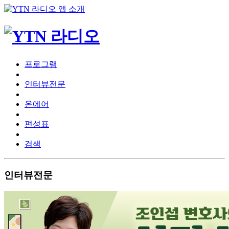
프로그램
인터뷰전문
온에어
편성표
검색
인터뷰전문