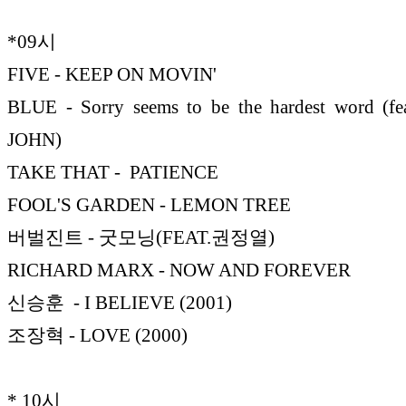
*09시
FIVE - KEEP ON MOVIN'
BLUE - Sorry seems to be the hardest word (f
JOHN)
TAKE THAT - PATIENCE
FOOL'S GARDEN - LEMON TREE
버벌진트 - 굿모닝(FEAT.권정열)
RICHARD MARX - NOW AND FOREVER
신승훈 - I BELIEVE (2001)
조장혁 - LOVE (2000)
* 10시