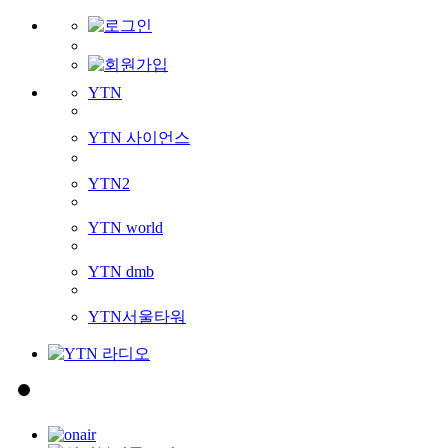
YTN
YTN 사이언스
YTN2
YTN world
YTN dmb
YTN서울타워