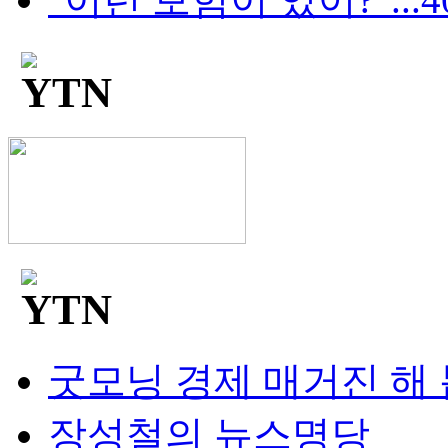
굿모닝 경제 매거진 해
장성철의 뉴스명당