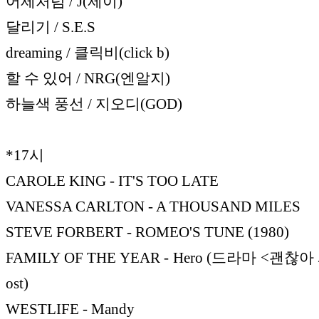
어제처럼 / J(제이)
달리기 / S.E.S
dreaming / 클릭비(click b)
할 수 있어 / NRG(엔알지)
하늘색 풍선 / 지오디(GOD)
*17시
CAROLE KING - IT'S TOO LATE
VANESSA CARLTON - A THOUSAND MILES
STEVE FORBERT - ROMEO'S TUNE (1980)
FAMILY OF THE YEAR - Hero (드라마 <괜
ost)
WESTLIFE - Mandy