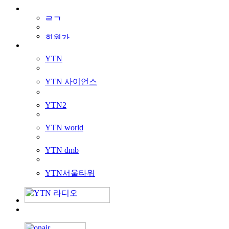
YTN
YTN 사이언스
YTN2
YTN world
YTN dmb
YTN서울타워