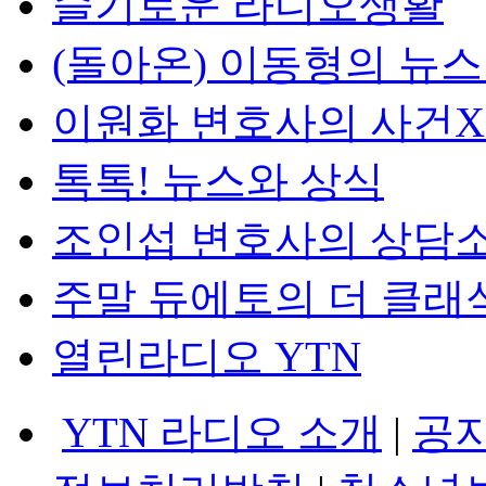
슬기로운 라디오생활
(돌아온) 이동형의 뉴
이원화 변호사의 사건
톡톡! 뉴스와 상식
조인섭 변호사의 상담
주말 듀에토의 더 클래
열린라디오 YTN
YTN 라디오 소개
|
공