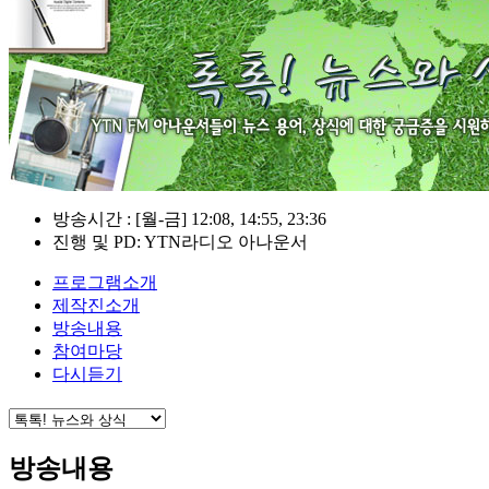
방송시간 : [월-금] 12:08, 14:55, 23:36
진행 및 PD: YTN라디오 아나운서
프로그램소개
제작진소개
방송내용
참여마당
다시듣기
방송내용