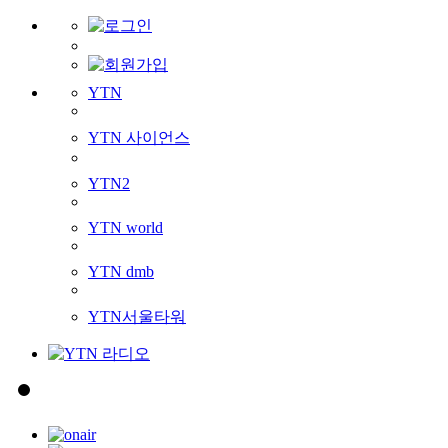
YTN
YTN 사이언스
YTN2
YTN world
YTN dmb
YTN서울타워