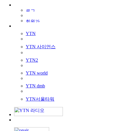
YTN
YTN 사이언스
YTN2
YTN world
YTN dmb
YTN서울타워