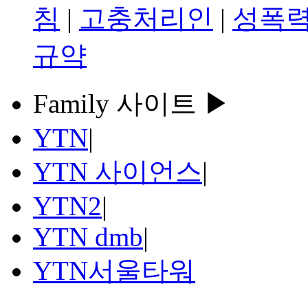
침
|
고충처리인
|
성폭력
규약
Family 사이트 ▶
YTN
|
YTN 사이언스
|
YTN2
|
YTN dmb
|
YTN서울타워