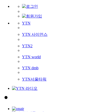
YTN
YTN 사이언스
YTN2
YTN world
YTN dmb
YTN서울타워