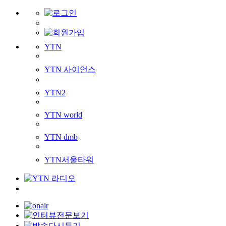
YTN
YTN 사이언스
YTN2
YTN world
YTN dmb
YTN서울타워