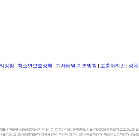
리방침
|
청소년보호정책
|
기사배열 기본방침
|
고충처리인
|
성폭
마포구 상암산로76(상암동) l 상호: YTN 라디오 l 등록번호: 서울, 자60085 l 등록일자: 2022.06.03 l 발행일
대표전화: 02-398-8000 l 대표자: 김종균 l 편성책임자: 김우성 l 기사배열책임자 · 청소년보호책임자 : 김선