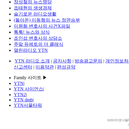
장성철의 뉴스명당
조태현의 생생경제
슬기로운 라디오생활
(돌아온) 이동형의 뉴스 정면승부
이원화 변호사의 사건X파일
톡톡! 뉴스와 상식
조인섭 변호사의 상담소
주말 듀에토의 더 클래식
열린라디오 YTN
YTN 라디오 소개
|
공지사항
|
방송광고문의
|
개인정보처
신고센터
|
이용약관
|
편성규약
Family 사이트 ▶
YTN
|
YTN 사이언스
|
YTN2
|
YTN dmb
|
YTN서울타워
㈜와이티엔 서울특별시 