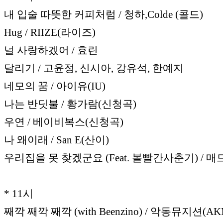
내 입술 따뜻한 커피처럼 / 청하,Colde (콜드)
Hug / RIIZE(라이즈)
널 사랑하겠어 / 효린
달리기 / 고윤정, 신시아, 강유석, 한예지
네모의 꿈 / 아이유(IU)
나는 반딧불 / 황가람(신청곡)
우연 / 베이비복스(신청곡)
나 왜이래 / San E(산이)
우리집을 못 찾겠군요 (Feat. 볼빨간사춘기) / 
* 11시
째깍 째깍 째깍 (with Beenzino) / 악동뮤지션(AK