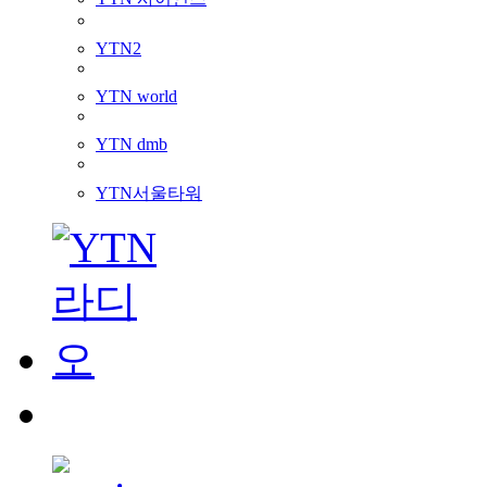
YTN2
YTN world
YTN dmb
YTN서울타워