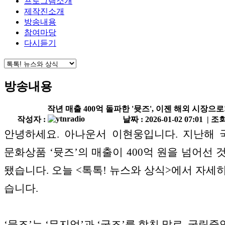
프로그램소개
제작진소개
방송내용
참여마당
다시듣기
방송내용
작년 매출 400억 돌파한 '뮷즈', 이젠 해외 시장으로!
작성자 :
날짜 : 2026-01-02 07:01 | 조회
안녕하세요. 아나운서 이현웅입니다. 지난해
문화상품 ‘뮷즈’의 매출이 400억 원을 넘어선 
됐습니다. 오늘 <톡톡! 뉴스와 상식>에서 자세
습니다.
‘뮷즈’는 ‘뮤지엄’과 ‘굿즈’를 합친 말로, 국립