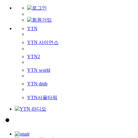
YTN
YTN 사이언스
YTN2
YTN world
YTN dmb
YTN서울타워