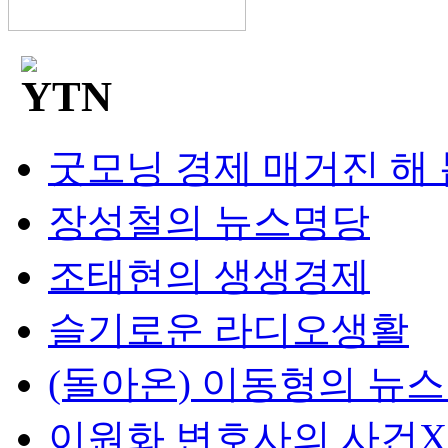
굿모닝 경제 매거진 해
장성철의 뉴스명당
조태현의 생생경제
슬기로운 라디오생활
(돌아온) 이동형의 뉴
이원화 변호사의 사건