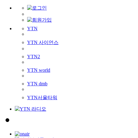
YTN
YTN 사이언스
YTN2
YTN world
YTN dmb
YTN서울타워