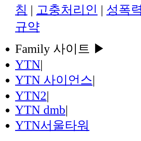
침
|
고충처리인
|
성폭력
규약
Family 사이트 ▶
YTN
|
YTN 사이언스
|
YTN2
|
YTN dmb
|
YTN서울타워