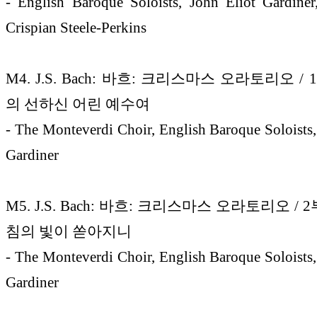
- English Baroque Soloists, John Eliot Gardiner
Crispian Steele-Perkins
M4. J.S. Bach: 바흐: 크리스마스 오라토리오 / 
의 선하신 어린 예수여
- The Monteverdi Choir, English Baroque Soloists,
Gardiner
M5. J.S. Bach: 바흐: 크리스마스 오라토리오 / 2
침의 빛이 쏟아지니
- The Monteverdi Choir, English Baroque Soloists,
Gardiner