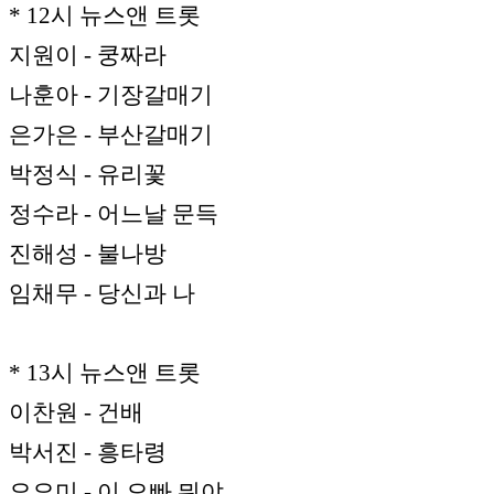
* 12시 뉴스앤 트롯
지원이 - 쿵짜라
나훈아 - 기장갈매기
은가은 - 부산갈매기
박정식 - 유리꽃
정수라 - 어느날 문득
진해성 - 불나방
임채무 - 당신과 나
* 13시 뉴스앤 트롯
이찬원 - 건배
박서진 - 흥타령
요요미 - 이 오빠 뭐야