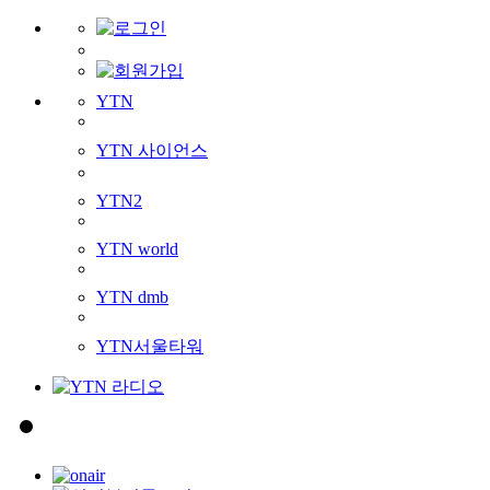
YTN
YTN 사이언스
YTN2
YTN world
YTN dmb
YTN서울타워