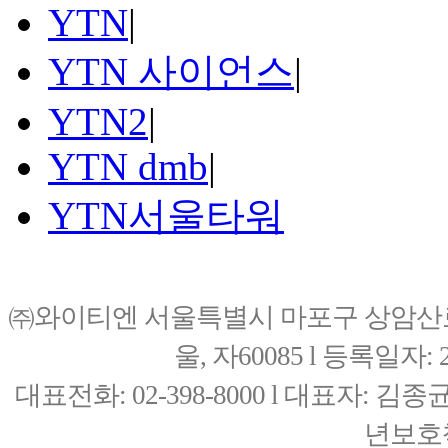
YTN
|
YTN 사이언스
|
YTN2
|
YTN dmb
|
YTN서울타워
㈜와이티엔 서울특별시 마포구 상암산로76(
울, 자60085 l 등록일자: 20
대표전화: 02-398-8000 l 대표자: 
년보호책