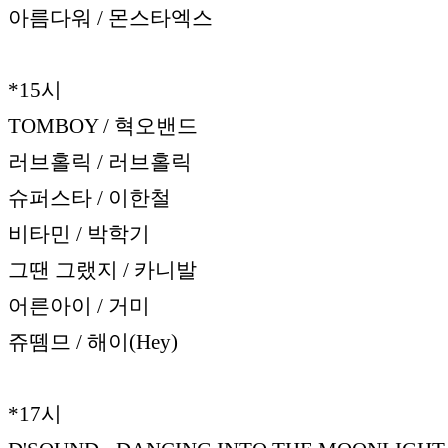
아름다워 / 몬스타엑스
*15시
TOMBOY / 혁오밴드
러브홀릭 / 러브홀릭
슈퍼스타 / 이한철
비타민 / 박학기
그땐 그랬지 / 카니발
어른아이 / 거미
쥬뗌므 / 해이(Hey)
*17시