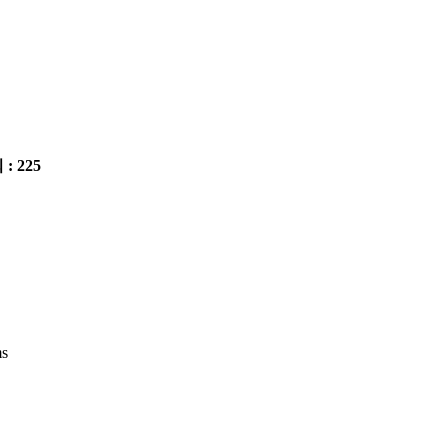
 : 225
ms