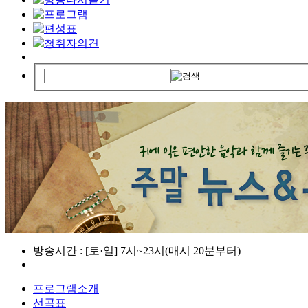
방송시간 : [토·일] 7시~23시(매시 20분부터)
프로그램소개
선곡표