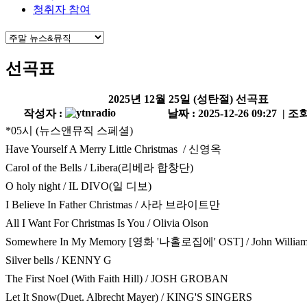
청취자 참여
선곡표
2025년 12월 25일 (성탄절) 선곡표
작성자 :
날짜 : 2025-12-26 09:27 | 조회
*05시 (뉴스앤뮤직 스페셜)
Have Yourself A Merry Little Christmas / 신영옥
Carol of the Bells / Libera(리베라 합창단)
O holy night / IL DIVO(일 디보)
I Believe In Father Christmas / 사라 브라이트만
All I Want For Christmas Is You / Olivia Olson
Somewhere In My Memory [영화 '나홀로집에' OST] / John Willia
Silver bells / KENNY G
The First Noel (With Faith Hill) / JOSH GROBAN
Let It Snow(Duet. Albrecht Mayer) / KING'S SINGERS