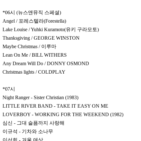
*06시 (뉴스앤뮤직 스페셜)
Angel / 포레스텔라(Forestella)
Lake Louise / Yuhki Kuramoto(유키 구라모토)
Thanksgiving / GEORGE WINSTON
Maybe Christmas / 이루마
Lean On Me / BILL WITHERS
Any Dream Will Do / DONNY OSMOND
Christmas lights / COLDPLAY
*07시
Night Ranger - Sister Christian (1983)
LITTLE RIVER BAND - TAKE IT EASY ON ME
LOVERBOY - WORKING FOR THE WEEKEND (1982)
심신 - 그대 슬픔까지 사랑해
이규석 - 기차와 소나무
이선희 - 겨울 애상