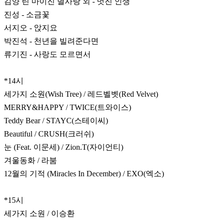
김양 린 마이진 별사랑 외 - 멋진 인생
진성 - 소금꽃
서지오 - 앉지요
박진석 - 천년을 빌려준다면
류기진 - 사랑도 모르면서
*14시
세가지 소원(Wish Tree) / 레드벨벳(Red Velvet)
MERRY&HAPPY / TWICE(트와이스)
Teddy Bear / STAYC(스테이씨)
Beautiful / CRUSH(크러쉬)
눈 (Feat. 이문세) / Zion.T(자이언티)
겨울동화 / 라붐
12월의 기적 (Miracles In December) / EXO(엑소)
*15시
세가지 소원 / 이승환