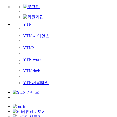
YTN
YTN 사이언스
YTN2
YTN world
YTN dmb
YTN서울타워