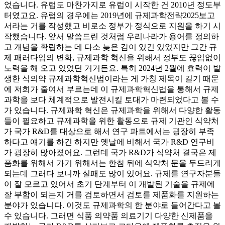
었습니다. 유럽도 마찬가지로 유럽이 시작한 건 2010년 정도부
터였고요. 유럽의 경우에는 2019년에 규제과학전략2025보고
서라는 거를 작성했고 비로소 정부가 정식으로 지원을 하기 시
작했습니다. 앞서 말씀드린 것처럼 우리나라가 용어를 정의하
고 개념을 확립하는 데 다소 늦은 감이 있긴 있었지만 그간 규
제 패러다임의 변화, 규제과학 혁신을 위해서 정부도 끊임없이
노력을 해 오고 있었던 거거든요. 특히 2024년 2월에 효력이 발
생한 식의약 규제과학혁신법이라는 게 가칭 제목이 길기 때문
에 저희가 줄여서 부르는데 이 규제과학혁신법을 통해서 규제
과학을 보다 체계적으로 발전시킬 토대가 마련되었다고 볼 수
가 있습니다. 규제과학 혁신은 규제과학을 위해서 다양한 활동
들이 필요하고 규제과학을 위한 활동으로 규제 기관인 식약처
가 국가 R&D를 대상으로 해서 연구 파트에서는 굉장히 부족
하다고 얘기를 하긴 하지만 옛날에 비해서 국가 R&D 연구비
가 굉장히 많아졌어요. 그런데 국가 R&D가 식약처 결국은 제
품화를 위해서 가기 위해서는 한참 뒤에 식약처 문을 두드리게
되는데 그러다 보니까 실패도 많이 있어요. 규제를 연구자분들
이 잘 모르고 있어서 초기 단계부터 이 개발된 기술을 규제에
잘 부합이 되는지 거를 검토하면서 검토를 제품화를 지원하는
분야가 있습니다. 이것도 규제과학의 한 분야로 들어간다고 볼
수 있습니다. 그러면 식품 의약품 의료기기 다양한 신제품을