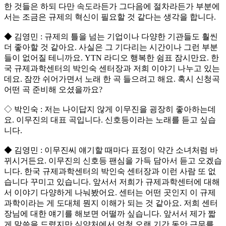
한 것들은 하되 다만 속도라든가 그다음에 절차라든가 부분에
서는 조금은 규제의 혁신이 필요할 것 같다는 생각을 합니다.
◆ 김영민 : 규제의 틀을 넘는 기업이나 다양한 기관들도 훨씬
더 좋아할 것 같아요. 사실은 그 기다리는 시간이나 그런 부분
들이 없어질 테니까요. YTN 라디오 행복한 쉼표 잠시만요. 한
국 규제과학센터의 박인숙 센터장과 저희 이야기 나누고 있는
데요. 잠깐 쉬어가면서 노래 한 곡 들으려고 해요. 혹시 신청곡
어떤 곡 준비해 오셨을까요?
◇ 박인숙 : 저는 나이답지 않게 이무진을 굉장히 좋아하는데
요. 이무진의 대표 곡입니다. 신호등이라는 노래를 듣고 싶습
니다.
◆ 김영민 : 이무진씨 얘기할 때마다 표정이 약간 소녀처럼 바
뀌시거든요. 이무진의 신호등 팬심을 가득 담아서 듣고 오겠습
니다. 한국 규제과학센터의 박인숙 센터장과 이런 사람 또 없
습니다 꾸미고 있습니다. 앞서서 저희가 규제과학센터에 대해
서 이야기 다양하게 나눠봤어요. 센터는 어떤 곳인지 이 규제
과학이라는 게 도대체 뭔지 이해가 되는 것 같아요. 저희 센터
장님에 대한 얘기를 해보면 어떨까 싶습니다. 앞서서 제가 짧
게 말씀을 드렸지만 식약처에서 엄청 오랜 기간 동안 근무를