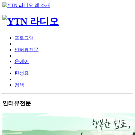
프로그램
인터뷰전문
온에어
편성표
검색
인터뷰전문