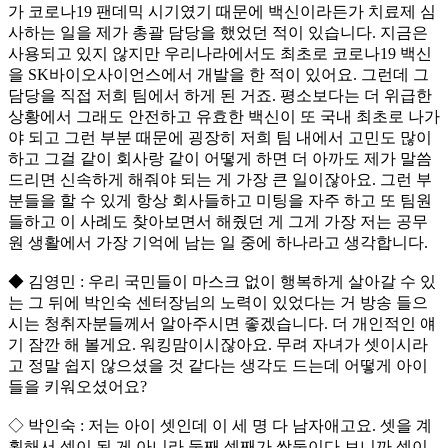
가 코로나19 팬데믹 시기였기 때문에 백신이라든가 치료제 심
사하는 일을 제가 총괄 담당을 했었던 적이 있습니다. 지금은
사용되고 있지 않지만 우리나라에서도 최초로 코로나19 백신
을 SK바이오사이언스에서 개발을 한 적이 있어요. 그런데 그
담당을 직접 저희 팀에서 하게 된 거죠. 평소보다는 더 위급한
상황에서 그래도 안전하고 유효한 백신이 또 국내 최초로 나가
야 되고 그런 부분 때문에 굉장히 저희 팀 내에서 고민도 많이
하고 그걸 같이 회사랑 같이 어떻게 하면 더 아까도 제가 말씀
드리면 신속하게 해줘야 되는 게 가장 큰 일이잖아요. 그런 부
분들을 할 수 있게 항상 회사들하고 미팅을 자주 하고 또 팀원
들하고 이 사례도 찾아보면서 해줬던 게 그게 가장 저는 공무
원 생활에서 가장 기억에 남는 일 중에 하나라고 생각합니다.
◆ 김영민 : 우리 국민들이 마스크 없이 행복하게 살아갈 수 있
는 그 뒤에 박인숙 센터장님의 노력이 있었다는 거 방송 들으
시는 청취자분들께서 알아주시면 좋겠습니다. 더 개인적인 얘
기 잠깐 해 볼게요. 워킹맘이시잖아요. 무려 자녀가 셋이시라
고 정말 쉽지 않으셨을 것 같다는 생각도 드는데 어떻게 아이
들을 키워오셨어요?
◇ 박인숙 : 저는 아이 셋인데 이 세 명 다 남자애고요. 셋을 계
획해서 셋이 된 게 아니라 둘째 셋째가 쌍둥이다 보니까 셋이