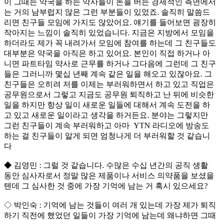
이 그때는 약국을 하는 약사들이 돈을 버는 경제적인 측면에서
는 거의 남부럽지 않은 그런 부분들이 있었죠. 솔직히 말씀드
리면 친구들 모임에 가지도 않았어요. 얘기를 들어보면 굉장히
작아지는 느낌이 솔직히 있었습니다. 지금은 지방에서 모임을
하더라도 제가 꼭 내려가서 모임에 참여를 하는데 그 친구들도
대부분은 약국을 아직은 하고 있어요. 본인이 직접 하거나 아
니면 파트타임 약사로 근무를 하거나 그다음에 그런데 그 친구
들은 그러니까 몇십 년째 계속 같은 일을 해오고 있잖아요. 그
친구들은 오히려 저를 이제는 부러워하면서 하고 있고 직업은
공무원으로서 그렇고 지금도 공무원 퇴직하고 난 뒤에 비슷한
일을 하지만 항상 일이 새로운 일들에 대해서 계속 도전을 하
고 있고 새로운 일이라고 생각을 하거든요. 분야는 그렇지만
그런 친구들이 계속 부러워하고 아마 YTN 라디오에 방송도
하는 걸 친구들이 알게 되면 엄청나게 더 부러워할 것 같습니
다
◆ 김영민 : 그럴 것 같습니다. 수많은 수십 년간의 공직 생활
동안 심사자로서 정말 많은 제품이나 서비스 의약품을 보셨을
텐데 그 심사한 것 중에 가장 기억에 남는 거 혹시 있으세요?
◇ 박인숙 : 기억에 남는 것들이 여러 개 있는데 가장 제가 퇴직
하기 직전에 했었던 일들이 가장 기억에 남는데 왜냐하면 그때