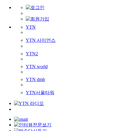
YTN
YTN 사이언스
YTN2
YTN world
YTN dmb
YTN서울타워