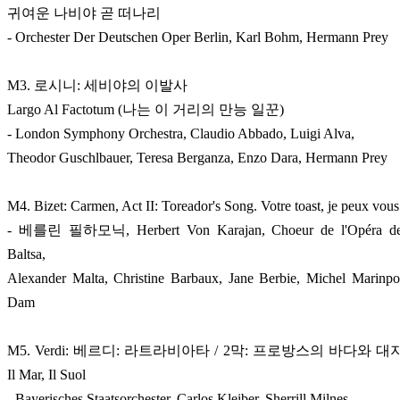
귀여운 나비야 곧 떠나리
- Orchester Der Deutschen Oper Berlin, Karl Bohm, Hermann Prey
M3. 로시니: 세비야의 이발사
Largo Al Factotum (나는 이 거리의 만능 일꾼)
- London Symphony Orchestra, Claudio Abbado, Luigi Alva,
Theodor Guschlbauer, Teresa Berganza, Enzo Dara, Hermann Prey
M4. Bizet: Carmen, Act II: Toreador's Song. Votre toast, je peux vous
- 베를린 필하모닉, Herbert Von Karajan, Choeur de l'Opéra de 
Baltsa,
Alexander Malta, Christine Barbaux, Jane Berbie, Michel Marinpou
Dam
M5. Verdi: 베르디: 라트라비아타 / 2막: 프로방스의 바다와 대지, D
Il Mar, Il Suol
- Bayerisches Staatsorchester, Carlos Kleiber, Sherrill Milnes