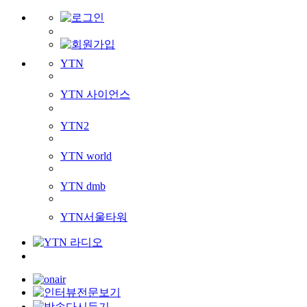
YTN
YTN 사이언스
YTN2
YTN world
YTN dmb
YTN서울타워