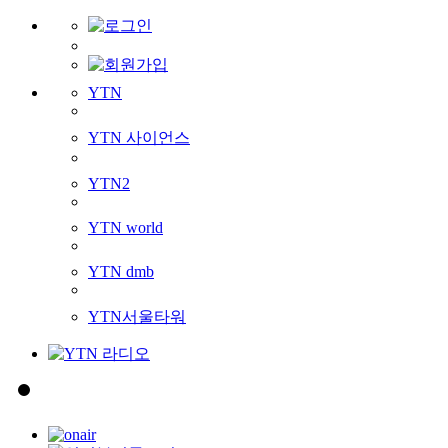
YTN
YTN 사이언스
YTN2
YTN world
YTN dmb
YTN서울타워