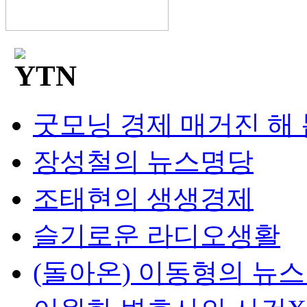
굿모닝 경제 매거진 해
장성철의 뉴스명당
조태현의 생생경제
슬기로운 라디오생활
(돌아온) 이동형의 뉴