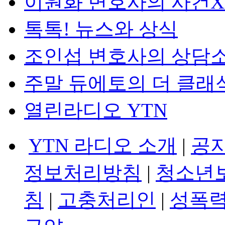
이원화 변호사의 사건
톡톡! 뉴스와 상식
조인섭 변호사의 상담
주말 듀에토의 더 클래
열린라디오 YTN
YTN 라디오 소개
|
공
정보처리방침
|
청소년
침
|
고충처리인
|
성폭력